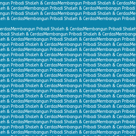
gun Pribadi Shaleh & Cerdas
Membangun Pribadi Shaleh & Cerdas
Me
leh & Cerdas
Membangun Pribadi Shaleh & Cerdas
Membangun Pribadi 
gun Pribadi Shaleh & Cerdas
Membangun Pribadi Shaleh & Cerdas
Me
leh & Cerdas
Membangun Pribadi Shaleh & Cerdas
Membangun Pribadi 
erdas
Membangun Pribadi Shaleh & Cerdas
Membangun Pribadi Shaleh
badi Shaleh & Cerdas
Membangun Pribadi Shaleh & Cerdas
Membangun
leh & Cerdas
Membangun Pribadi Shaleh & Cerdas
Membangun Pribadi 
gun Pribadi Shaleh & Cerdas
Membangun Pribadi Shaleh & Cerdas
Me
leh & Cerdas
Membangun Pribadi Shaleh & Cerdas
Membangun Pribadi 
gun Pribadi Shaleh & Cerdas
Membangun Pribadi Shaleh & Cerdas
Me
leh & Cerdas
Membangun Pribadi Shaleh & Cerdas
Membangun Pribadi 
gun Pribadi Shaleh & Cerdas
Membangun Pribadi Shaleh & Cerdas
Me
leh & Cerdas
Membangun Pribadi Shaleh & Cerdas
Membangun Pribadi 
gun Pribadi Shaleh & Cerdas
Membangun Pribadi Shaleh & Cerdas
Me
leh & Cerdas
Membangun Pribadi Shaleh & Cerdas
Membangun Pribadi 
gun Pribadi Shaleh & Cerdas
Membangun Pribadi Shaleh & Cerdas
Me
leh & Cerdas
Membangun Pribadi Shaleh & Cerdas
Membangun Pribadi 
gun Pribadi Shaleh & Cerdas
Membangun Pribadi Shaleh & Cerdas
Me
leh & Cerdas
Membangun Pribadi Shaleh & Cerdas
Membangun Pribadi 
gun Pribadi Shaleh & Cerdas
Membangun Pribadi Shaleh & Cerdas
Me
leh & Cerdas
Membangun Pribadi Shaleh & Cerdas
Membangun Pribadi 
gun Pribadi Shaleh & Cerdas
Membangun Pribadi Shaleh & Cerdas
Me
leh & Cerdas
Membangun Pribadi Shaleh & Cerdas
Membangun Pribadi 
gun Pribadi Shaleh & Cerdas
Membangun Pribadi Shaleh & Cerdas
Me
leh & Cerdas
Membangun Pribadi Shaleh & Cerdas
Membangun Pribadi 