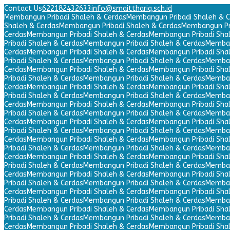
Contact Us
622182432633
info@smaitthariq.sch.id
Membangun Pribadi Shaleh & Cerdas
Membangun Pribadi Shaleh & C
Shaleh & Cerdas
Membangun Pribadi Shaleh & Cerdas
Membangun Pri
Cerdas
Membangun Pribadi Shaleh & Cerdas
Membangun Pribadi Sha
Pribadi Shaleh & Cerdas
Membangun Pribadi Shaleh & Cerdas
Memban
Cerdas
Membangun Pribadi Shaleh & Cerdas
Membangun Pribadi Sha
Pribadi Shaleh & Cerdas
Membangun Pribadi Shaleh & Cerdas
Memban
Cerdas
Membangun Pribadi Shaleh & Cerdas
Membangun Pribadi Sha
Pribadi Shaleh & Cerdas
Membangun Pribadi Shaleh & Cerdas
Memban
Cerdas
Membangun Pribadi Shaleh & Cerdas
Membangun Pribadi Sha
Pribadi Shaleh & Cerdas
Membangun Pribadi Shaleh & Cerdas
Memban
Cerdas
Membangun Pribadi Shaleh & Cerdas
Membangun Pribadi Sha
Pribadi Shaleh & Cerdas
Membangun Pribadi Shaleh & Cerdas
Memban
Cerdas
Membangun Pribadi Shaleh & Cerdas
Membangun Pribadi Sha
Pribadi Shaleh & Cerdas
Membangun Pribadi Shaleh & Cerdas
Memban
Cerdas
Membangun Pribadi Shaleh & Cerdas
Membangun Pribadi Sha
Pribadi Shaleh & Cerdas
Membangun Pribadi Shaleh & Cerdas
Memban
Cerdas
Membangun Pribadi Shaleh & Cerdas
Membangun Pribadi Sha
Pribadi Shaleh & Cerdas
Membangun Pribadi Shaleh & Cerdas
Memban
Cerdas
Membangun Pribadi Shaleh & Cerdas
Membangun Pribadi Sha
Pribadi Shaleh & Cerdas
Membangun Pribadi Shaleh & Cerdas
Memban
Cerdas
Membangun Pribadi Shaleh & Cerdas
Membangun Pribadi Sha
Pribadi Shaleh & Cerdas
Membangun Pribadi Shaleh & Cerdas
Memban
Cerdas
Membangun Pribadi Shaleh & Cerdas
Membangun Pribadi Sha
Pribadi Shaleh & Cerdas
Membangun Pribadi Shaleh & Cerdas
Memban
Cerdas
Membangun Pribadi Shaleh & Cerdas
Membangun Pribadi Sha