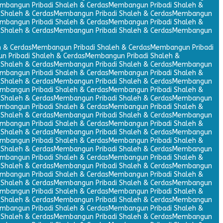
mbangun Pribadi Shaleh & Cerdas
Membangun Pribadi Shaleh &
Shaleh & Cerdas
Membangun Pribadi Shaleh & Cerdas
Membangun
mbangun Pribadi Shaleh & Cerdas
Membangun Pribadi Shaleh &
Shaleh & Cerdas
Membangun Pribadi Shaleh & Cerdas
Membangun
 & Cerdas
Membangun Pribadi Shaleh & Cerdas
Membangun Pribadi
 Pribadi Shaleh & Cerdas
Membangun Pribadi Shaleh &
Shaleh & Cerdas
Membangun Pribadi Shaleh & Cerdas
Membangun
mbangun Pribadi Shaleh & Cerdas
Membangun Pribadi Shaleh &
Shaleh & Cerdas
Membangun Pribadi Shaleh & Cerdas
Membangun
mbangun Pribadi Shaleh & Cerdas
Membangun Pribadi Shaleh &
Shaleh & Cerdas
Membangun Pribadi Shaleh & Cerdas
Membangun
mbangun Pribadi Shaleh & Cerdas
Membangun Pribadi Shaleh &
Shaleh & Cerdas
Membangun Pribadi Shaleh & Cerdas
Membangun
mbangun Pribadi Shaleh & Cerdas
Membangun Pribadi Shaleh &
Shaleh & Cerdas
Membangun Pribadi Shaleh & Cerdas
Membangun
mbangun Pribadi Shaleh & Cerdas
Membangun Pribadi Shaleh &
Shaleh & Cerdas
Membangun Pribadi Shaleh & Cerdas
Membangun
mbangun Pribadi Shaleh & Cerdas
Membangun Pribadi Shaleh &
Shaleh & Cerdas
Membangun Pribadi Shaleh & Cerdas
Membangun
mbangun Pribadi Shaleh & Cerdas
Membangun Pribadi Shaleh &
Shaleh & Cerdas
Membangun Pribadi Shaleh & Cerdas
Membangun
mbangun Pribadi Shaleh & Cerdas
Membangun Pribadi Shaleh &
Shaleh & Cerdas
Membangun Pribadi Shaleh & Cerdas
Membangun
mbangun Pribadi Shaleh & Cerdas
Membangun Pribadi Shaleh &
Shaleh & Cerdas
Membangun Pribadi Shaleh & Cerdas
Membangun