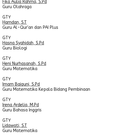
Fika Aulia Rahma, S.Pd
Guru Olahraga
GTY
Hamdan, S.T
Guru Al-Qur'an dan PAI Plus
GTY
Hasna Syahidah, S.Pd
Guru Biologi
GTY
Heni Nurhasanah, S.Pd
Guru Matematika
GTY
Imam Baiquni, S.Pd
Guru Matematika
Kepala Bidang Pembinaan
GTY
Irena Ardelia, M.Pd
Guru Bahasa Inggris
GTY
Lidawati, S.T
Guru Matematika