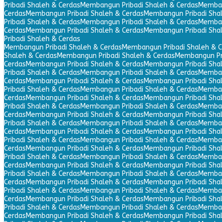
Pribadi Shaleh & Cerdas
Membangun Pribadi Shaleh & Cerdas
Memban
Cerdas
Membangun Pribadi Shaleh & Cerdas
Membangun Pribadi Sha
Pribadi Shaleh & Cerdas
Membangun Pribadi Shaleh & Cerdas
Memban
Cerdas
Membangun Pribadi Shaleh & Cerdas
Membangun Pribadi Sha
Pribadi Shaleh & Cerdas
Membangun Pribadi Shaleh & Cerdas
Membangun Pribadi Shaleh & C
Shaleh & Cerdas
Membangun Pribadi Shaleh & Cerdas
Membangun Pri
Cerdas
Membangun Pribadi Shaleh & Cerdas
Membangun Pribadi Sha
Pribadi Shaleh & Cerdas
Membangun Pribadi Shaleh & Cerdas
Memban
Cerdas
Membangun Pribadi Shaleh & Cerdas
Membangun Pribadi Sha
Pribadi Shaleh & Cerdas
Membangun Pribadi Shaleh & Cerdas
Memban
Cerdas
Membangun Pribadi Shaleh & Cerdas
Membangun Pribadi Sha
Pribadi Shaleh & Cerdas
Membangun Pribadi Shaleh & Cerdas
Memban
Cerdas
Membangun Pribadi Shaleh & Cerdas
Membangun Pribadi Sha
Pribadi Shaleh & Cerdas
Membangun Pribadi Shaleh & Cerdas
Memban
Cerdas
Membangun Pribadi Shaleh & Cerdas
Membangun Pribadi Sha
Pribadi Shaleh & Cerdas
Membangun Pribadi Shaleh & Cerdas
Memban
Cerdas
Membangun Pribadi Shaleh & Cerdas
Membangun Pribadi Sha
Pribadi Shaleh & Cerdas
Membangun Pribadi Shaleh & Cerdas
Memban
Cerdas
Membangun Pribadi Shaleh & Cerdas
Membangun Pribadi Sha
Pribadi Shaleh & Cerdas
Membangun Pribadi Shaleh & Cerdas
Memban
Cerdas
Membangun Pribadi Shaleh & Cerdas
Membangun Pribadi Sha
Pribadi Shaleh & Cerdas
Membangun Pribadi Shaleh & Cerdas
Memban
Cerdas
Membangun Pribadi Shaleh & Cerdas
Membangun Pribadi Sha
Pribadi Shaleh & Cerdas
Membangun Pribadi Shaleh & Cerdas
Memban
Cerdas
Membangun Pribadi Shaleh & Cerdas
Membangun Pribadi Sha