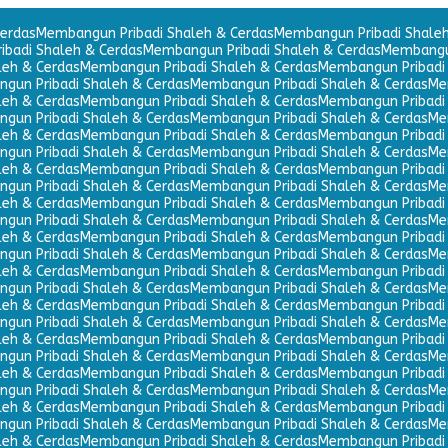
erdas
Membangun Pribadi Shaleh & Cerdas
Membangun Pribadi Shaleh
badi Shaleh & Cerdas
Membangun Pribadi Shaleh & Cerdas
Membangun
leh & Cerdas
Membangun Pribadi Shaleh & Cerdas
Membangun Pribadi 
gun Pribadi Shaleh & Cerdas
Membangun Pribadi Shaleh & Cerdas
Me
leh & Cerdas
Membangun Pribadi Shaleh & Cerdas
Membangun Pribadi 
gun Pribadi Shaleh & Cerdas
Membangun Pribadi Shaleh & Cerdas
Me
leh & Cerdas
Membangun Pribadi Shaleh & Cerdas
Membangun Pribadi 
gun Pribadi Shaleh & Cerdas
Membangun Pribadi Shaleh & Cerdas
Me
leh & Cerdas
Membangun Pribadi Shaleh & Cerdas
Membangun Pribadi 
gun Pribadi Shaleh & Cerdas
Membangun Pribadi Shaleh & Cerdas
Me
leh & Cerdas
Membangun Pribadi Shaleh & Cerdas
Membangun Pribadi 
gun Pribadi Shaleh & Cerdas
Membangun Pribadi Shaleh & Cerdas
Me
leh & Cerdas
Membangun Pribadi Shaleh & Cerdas
Membangun Pribadi 
gun Pribadi Shaleh & Cerdas
Membangun Pribadi Shaleh & Cerdas
Me
leh & Cerdas
Membangun Pribadi Shaleh & Cerdas
Membangun Pribadi 
gun Pribadi Shaleh & Cerdas
Membangun Pribadi Shaleh & Cerdas
Me
leh & Cerdas
Membangun Pribadi Shaleh & Cerdas
Membangun Pribadi 
gun Pribadi Shaleh & Cerdas
Membangun Pribadi Shaleh & Cerdas
Me
leh & Cerdas
Membangun Pribadi Shaleh & Cerdas
Membangun Pribadi 
gun Pribadi Shaleh & Cerdas
Membangun Pribadi Shaleh & Cerdas
Me
leh & Cerdas
Membangun Pribadi Shaleh & Cerdas
Membangun Pribadi 
gun Pribadi Shaleh & Cerdas
Membangun Pribadi Shaleh & Cerdas
Me
leh & Cerdas
Membangun Pribadi Shaleh & Cerdas
Membangun Pribadi 
gun Pribadi Shaleh & Cerdas
Membangun Pribadi Shaleh & Cerdas
Me
leh & Cerdas
Membangun Pribadi Shaleh & Cerdas
Membangun Pribadi 