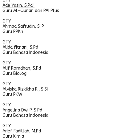
GTY
Ade Yasin, S.Pd.I
Guru Al-Qur'an dan PAI Plus
GTY
Ahmad Safrudin, S.IP
Guru PPKn
GTY
Alida fitriani, S.Pd
Guru Bahasa Indonesia
GTY
Alif Romdhan, S.Pd
Guru Biologi
GTY
Alviska Rizkikha R., S.Si
Guru PKW
GTY
Angelina Dwi P, S.Pd
Guru Bahasa Indonesia
GTY
Arief Fadillah, M.Pd
Guru Kimia