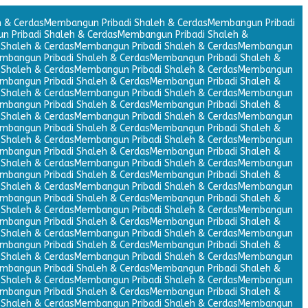
 & Cerdas
Membangun Pribadi Shaleh & Cerdas
Membangun Pribadi
 Pribadi Shaleh & Cerdas
Membangun Pribadi Shaleh &
Shaleh & Cerdas
Membangun Pribadi Shaleh & Cerdas
Membangun
mbangun Pribadi Shaleh & Cerdas
Membangun Pribadi Shaleh &
Shaleh & Cerdas
Membangun Pribadi Shaleh & Cerdas
Membangun
mbangun Pribadi Shaleh & Cerdas
Membangun Pribadi Shaleh &
Shaleh & Cerdas
Membangun Pribadi Shaleh & Cerdas
Membangun
mbangun Pribadi Shaleh & Cerdas
Membangun Pribadi Shaleh &
Shaleh & Cerdas
Membangun Pribadi Shaleh & Cerdas
Membangun
mbangun Pribadi Shaleh & Cerdas
Membangun Pribadi Shaleh &
Shaleh & Cerdas
Membangun Pribadi Shaleh & Cerdas
Membangun
mbangun Pribadi Shaleh & Cerdas
Membangun Pribadi Shaleh &
Shaleh & Cerdas
Membangun Pribadi Shaleh & Cerdas
Membangun
mbangun Pribadi Shaleh & Cerdas
Membangun Pribadi Shaleh &
Shaleh & Cerdas
Membangun Pribadi Shaleh & Cerdas
Membangun
mbangun Pribadi Shaleh & Cerdas
Membangun Pribadi Shaleh &
Shaleh & Cerdas
Membangun Pribadi Shaleh & Cerdas
Membangun
mbangun Pribadi Shaleh & Cerdas
Membangun Pribadi Shaleh &
Shaleh & Cerdas
Membangun Pribadi Shaleh & Cerdas
Membangun
mbangun Pribadi Shaleh & Cerdas
Membangun Pribadi Shaleh &
Shaleh & Cerdas
Membangun Pribadi Shaleh & Cerdas
Membangun
mbangun Pribadi Shaleh & Cerdas
Membangun Pribadi Shaleh &
Shaleh & Cerdas
Membangun Pribadi Shaleh & Cerdas
Membangun
mbangun Pribadi Shaleh & Cerdas
Membangun Pribadi Shaleh &
Shaleh & Cerdas
Membangun Pribadi Shaleh & Cerdas
Membangun