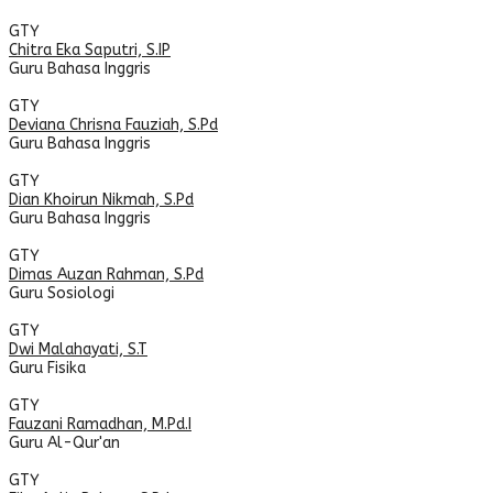
GTY
Chitra Eka Saputri, S.IP
Guru Bahasa Inggris
GTY
Deviana Chrisna Fauziah, S.Pd
Guru Bahasa Inggris
GTY
Dian Khoirun Nikmah, S.Pd
Guru Bahasa Inggris
GTY
Dimas Auzan Rahman, S.Pd
Guru Sosiologi
GTY
Dwi Malahayati, S.T
Guru Fisika
GTY
Fauzani Ramadhan, M.Pd.I
Guru Al-Qur'an
GTY