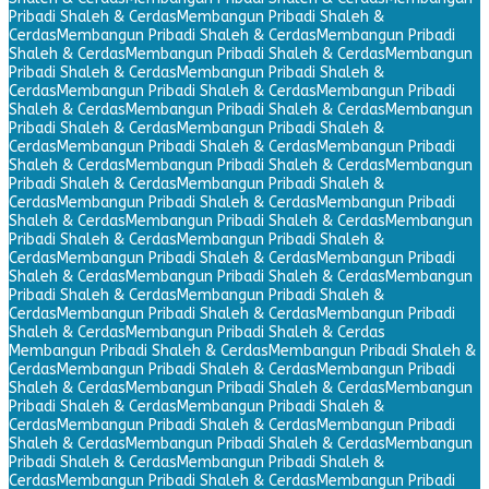
Pribadi Shaleh & Cerdas
Membangun Pribadi Shaleh &
Cerdas
Membangun Pribadi Shaleh & Cerdas
Membangun Pribadi
Shaleh & Cerdas
Membangun Pribadi Shaleh & Cerdas
Membangun
Pribadi Shaleh & Cerdas
Membangun Pribadi Shaleh &
Cerdas
Membangun Pribadi Shaleh & Cerdas
Membangun Pribadi
Shaleh & Cerdas
Membangun Pribadi Shaleh & Cerdas
Membangun
Pribadi Shaleh & Cerdas
Membangun Pribadi Shaleh &
Cerdas
Membangun Pribadi Shaleh & Cerdas
Membangun Pribadi
Shaleh & Cerdas
Membangun Pribadi Shaleh & Cerdas
Membangun
Pribadi Shaleh & Cerdas
Membangun Pribadi Shaleh &
Cerdas
Membangun Pribadi Shaleh & Cerdas
Membangun Pribadi
Shaleh & Cerdas
Membangun Pribadi Shaleh & Cerdas
Membangun
Pribadi Shaleh & Cerdas
Membangun Pribadi Shaleh &
Cerdas
Membangun Pribadi Shaleh & Cerdas
Membangun Pribadi
Shaleh & Cerdas
Membangun Pribadi Shaleh & Cerdas
Membangun
Pribadi Shaleh & Cerdas
Membangun Pribadi Shaleh &
Cerdas
Membangun Pribadi Shaleh & Cerdas
Membangun Pribadi
Shaleh & Cerdas
Membangun Pribadi Shaleh & Cerdas
Membangun Pribadi Shaleh & Cerdas
Membangun Pribadi Shaleh &
Cerdas
Membangun Pribadi Shaleh & Cerdas
Membangun Pribadi
Shaleh & Cerdas
Membangun Pribadi Shaleh & Cerdas
Membangun
Pribadi Shaleh & Cerdas
Membangun Pribadi Shaleh &
Cerdas
Membangun Pribadi Shaleh & Cerdas
Membangun Pribadi
Shaleh & Cerdas
Membangun Pribadi Shaleh & Cerdas
Membangun
Pribadi Shaleh & Cerdas
Membangun Pribadi Shaleh &
Cerdas
Membangun Pribadi Shaleh & Cerdas
Membangun Pribadi