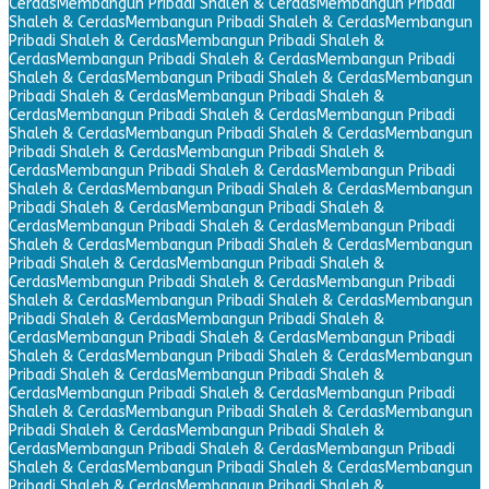
Cerdas
Membangun Pribadi Shaleh & Cerdas
Membangun Pribadi
Shaleh & Cerdas
Membangun Pribadi Shaleh & Cerdas
Membangun
Pribadi Shaleh & Cerdas
Membangun Pribadi Shaleh &
Cerdas
Membangun Pribadi Shaleh & Cerdas
Membangun Pribadi
Shaleh & Cerdas
Membangun Pribadi Shaleh & Cerdas
Membangun
Pribadi Shaleh & Cerdas
Membangun Pribadi Shaleh &
Cerdas
Membangun Pribadi Shaleh & Cerdas
Membangun Pribadi
Shaleh & Cerdas
Membangun Pribadi Shaleh & Cerdas
Membangun
Pribadi Shaleh & Cerdas
Membangun Pribadi Shaleh &
Cerdas
Membangun Pribadi Shaleh & Cerdas
Membangun Pribadi
Shaleh & Cerdas
Membangun Pribadi Shaleh & Cerdas
Membangun
Pribadi Shaleh & Cerdas
Membangun Pribadi Shaleh &
Cerdas
Membangun Pribadi Shaleh & Cerdas
Membangun Pribadi
Shaleh & Cerdas
Membangun Pribadi Shaleh & Cerdas
Membangun
Pribadi Shaleh & Cerdas
Membangun Pribadi Shaleh &
Cerdas
Membangun Pribadi Shaleh & Cerdas
Membangun Pribadi
Shaleh & Cerdas
Membangun Pribadi Shaleh & Cerdas
Membangun
Pribadi Shaleh & Cerdas
Membangun Pribadi Shaleh &
Cerdas
Membangun Pribadi Shaleh & Cerdas
Membangun Pribadi
Shaleh & Cerdas
Membangun Pribadi Shaleh & Cerdas
Membangun
Pribadi Shaleh & Cerdas
Membangun Pribadi Shaleh &
Cerdas
Membangun Pribadi Shaleh & Cerdas
Membangun Pribadi
Shaleh & Cerdas
Membangun Pribadi Shaleh & Cerdas
Membangun
Pribadi Shaleh & Cerdas
Membangun Pribadi Shaleh &
Cerdas
Membangun Pribadi Shaleh & Cerdas
Membangun Pribadi
Shaleh & Cerdas
Membangun Pribadi Shaleh & Cerdas
Membangun
Pribadi Shaleh & Cerdas
Membangun Pribadi Shaleh &