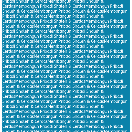
Pribadi Shaleh & Cerdas
Membangun Pribadi Shaleh &
Cerdas
Membangun Pribadi Shaleh & Cerdas
Membangun Pribadi
Shaleh & Cerdas
Membangun Pribadi Shaleh & Cerdas
Membangun
Pribadi Shaleh & Cerdas
Membangun Pribadi Shaleh &
Cerdas
Membangun Pribadi Shaleh & Cerdas
Membangun Pribadi
Shaleh & Cerdas
Membangun Pribadi Shaleh & Cerdas
Membangun
Pribadi Shaleh & Cerdas
Membangun Pribadi Shaleh &
Cerdas
Membangun Pribadi Shaleh & Cerdas
Membangun Pribadi
Shaleh & Cerdas
Membangun Pribadi Shaleh & Cerdas
Membangun
Pribadi Shaleh & Cerdas
Membangun Pribadi Shaleh &
Cerdas
Membangun Pribadi Shaleh & Cerdas
Membangun Pribadi
Shaleh & Cerdas
Membangun Pribadi Shaleh & Cerdas
Membangun
Pribadi Shaleh & Cerdas
Membangun Pribadi Shaleh &
Cerdas
Membangun Pribadi Shaleh & Cerdas
Membangun Pribadi
Shaleh & Cerdas
Membangun Pribadi Shaleh & Cerdas
Membangun
Pribadi Shaleh & Cerdas
Membangun Pribadi Shaleh &
Cerdas
Membangun Pribadi Shaleh & Cerdas
Membangun Pribadi
Shaleh & Cerdas
Membangun Pribadi Shaleh & Cerdas
Membangun
Pribadi Shaleh & Cerdas
Membangun Pribadi Shaleh &
Cerdas
Membangun Pribadi Shaleh & Cerdas
Membangun Pribadi
Shaleh & Cerdas
Membangun Pribadi Shaleh & Cerdas
Membangun
Pribadi Shaleh & Cerdas
Membangun Pribadi Shaleh &
Cerdas
Membangun Pribadi Shaleh & Cerdas
Membangun Pribadi
Shaleh & Cerdas
Membangun Pribadi Shaleh & Cerdas
Membangun
Pribadi Shaleh & Cerdas
Membangun Pribadi Shaleh &
Cerdas
Membangun Pribadi Shaleh & Cerdas
Membangun Pribadi
Shaleh & Cerdas
Membangun Pribadi Shaleh & Cerdas
Membangun