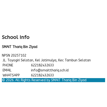
School Info
SMAIT Thariq Bin Ziyad
NPSN
20257102
JL. Toyogiri Selatan, Kel Jatimulya, Kec Tambun Selatan
PHONE
622182432633
EMAIL
info@smaitthariq.sch.id
WHATSAPP
622182432633
© 2026. All Rights Reserved by SMAIT Thariq Bin Ziyad