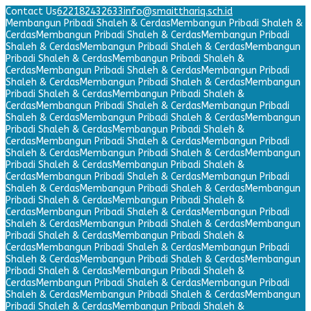
Contact Us
622182432633
info@smaitthariq.sch.id
Membangun Pribadi Shaleh & Cerdas
Membangun Pribadi Shaleh &
Cerdas
Membangun Pribadi Shaleh & Cerdas
Membangun Pribadi
Shaleh & Cerdas
Membangun Pribadi Shaleh & Cerdas
Membangun
Pribadi Shaleh & Cerdas
Membangun Pribadi Shaleh &
Cerdas
Membangun Pribadi Shaleh & Cerdas
Membangun Pribadi
Shaleh & Cerdas
Membangun Pribadi Shaleh & Cerdas
Membangun
Pribadi Shaleh & Cerdas
Membangun Pribadi Shaleh &
Cerdas
Membangun Pribadi Shaleh & Cerdas
Membangun Pribadi
Shaleh & Cerdas
Membangun Pribadi Shaleh & Cerdas
Membangun
Pribadi Shaleh & Cerdas
Membangun Pribadi Shaleh &
Cerdas
Membangun Pribadi Shaleh & Cerdas
Membangun Pribadi
Shaleh & Cerdas
Membangun Pribadi Shaleh & Cerdas
Membangun
Pribadi Shaleh & Cerdas
Membangun Pribadi Shaleh &
Cerdas
Membangun Pribadi Shaleh & Cerdas
Membangun Pribadi
Shaleh & Cerdas
Membangun Pribadi Shaleh & Cerdas
Membangun
Pribadi Shaleh & Cerdas
Membangun Pribadi Shaleh &
Cerdas
Membangun Pribadi Shaleh & Cerdas
Membangun Pribadi
Shaleh & Cerdas
Membangun Pribadi Shaleh & Cerdas
Membangun
Pribadi Shaleh & Cerdas
Membangun Pribadi Shaleh &
Cerdas
Membangun Pribadi Shaleh & Cerdas
Membangun Pribadi
Shaleh & Cerdas
Membangun Pribadi Shaleh & Cerdas
Membangun
Pribadi Shaleh & Cerdas
Membangun Pribadi Shaleh &
Cerdas
Membangun Pribadi Shaleh & Cerdas
Membangun Pribadi
Shaleh & Cerdas
Membangun Pribadi Shaleh & Cerdas
Membangun
Pribadi Shaleh & Cerdas
Membangun Pribadi Shaleh &