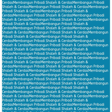
Cerdas
Membangun Pribadi Shaleh & Cerdas
Membangun Pribadi
Shaleh & Cerdas
Membangun Pribadi Shaleh & Cerdas
Membangun
Pribadi Shaleh & Cerdas
Membangun Pribadi Shaleh &
Cerdas
Membangun Pribadi Shaleh & Cerdas
Membangun Pribadi
Shaleh & Cerdas
Membangun Pribadi Shaleh & Cerdas
Membangun
Pribadi Shaleh & Cerdas
Membangun Pribadi Shaleh &
Cerdas
Membangun Pribadi Shaleh & Cerdas
Membangun Pribadi
Shaleh & Cerdas
Membangun Pribadi Shaleh & Cerdas
Membangun
Pribadi Shaleh & Cerdas
Membangun Pribadi Shaleh &
Cerdas
Membangun Pribadi Shaleh & Cerdas
Membangun Pribadi
Shaleh & Cerdas
Membangun Pribadi Shaleh & Cerdas
Membangun
Pribadi Shaleh & Cerdas
Membangun Pribadi Shaleh &
Cerdas
Membangun Pribadi Shaleh & Cerdas
Membangun Pribadi
Shaleh & Cerdas
Membangun Pribadi Shaleh & Cerdas
Membangun
Pribadi Shaleh & Cerdas
Membangun Pribadi Shaleh &
Cerdas
Membangun Pribadi Shaleh & Cerdas
Membangun Pribadi
Shaleh & Cerdas
Membangun Pribadi Shaleh & Cerdas
Membangun
Pribadi Shaleh & Cerdas
Membangun Pribadi Shaleh &
Cerdas
Membangun Pribadi Shaleh & Cerdas
Membangun Pribadi
Shaleh & Cerdas
Membangun Pribadi Shaleh & Cerdas
Membangun
Pribadi Shaleh & Cerdas
Membangun Pribadi Shaleh &
Cerdas
Membangun Pribadi Shaleh & Cerdas
Membangun Pribadi
Shaleh & Cerdas
Membangun Pribadi Shaleh & Cerdas
Membangun
Pribadi Shaleh & Cerdas
Membangun Pribadi Shaleh &
Cerdas
Membangun Pribadi Shaleh & Cerdas
Membangun Pribadi
Shaleh & Cerdas
Membangun Pribadi Shaleh & Cerdas
Membangun