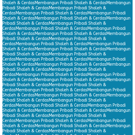
Shaleh & Cerdas
Membangun Pribadi Shaleh & Cerdas
Membangun
Pribadi Shaleh & Cerdas
Membangun Pribadi Shaleh &
Cerdas
Membangun Pribadi Shaleh & Cerdas
Membangun Pribadi
Shaleh & Cerdas
Membangun Pribadi Shaleh & Cerdas
Membangun
Pribadi Shaleh & Cerdas
Membangun Pribadi Shaleh &
Cerdas
Membangun Pribadi Shaleh & Cerdas
Membangun Pribadi
Shaleh & Cerdas
Membangun Pribadi Shaleh & Cerdas
Membangun
Pribadi Shaleh & Cerdas
Membangun Pribadi Shaleh &
Cerdas
Membangun Pribadi Shaleh & Cerdas
Membangun Pribadi
Shaleh & Cerdas
Membangun Pribadi Shaleh & Cerdas
Membangun
Pribadi Shaleh & Cerdas
Membangun Pribadi Shaleh &
Cerdas
Membangun Pribadi Shaleh & Cerdas
Membangun Pribadi
Shaleh & Cerdas
Membangun Pribadi Shaleh & Cerdas
Membangun
Pribadi Shaleh & Cerdas
Membangun Pribadi Shaleh &
Cerdas
Membangun Pribadi Shaleh & Cerdas
Membangun Pribadi
Shaleh & Cerdas
Membangun Pribadi Shaleh & Cerdas
Membangun
Pribadi Shaleh & Cerdas
Membangun Pribadi Shaleh &
Cerdas
Membangun Pribadi Shaleh & Cerdas
Membangun Pribadi
Shaleh & Cerdas
Membangun Pribadi Shaleh & Cerdas
Membangun
Pribadi Shaleh & Cerdas
Membangun Pribadi Shaleh &
Cerdas
Membangun Pribadi Shaleh & Cerdas
Membangun Pribadi
Shaleh & Cerdas
Membangun Pribadi Shaleh & Cerdas
Membangun
Pribadi Shaleh & Cerdas
Membangun Pribadi Shaleh &
Cerdas
Membangun Pribadi Shaleh & Cerdas
Membangun Pribadi
Shaleh & Cerdas
Membangun Pribadi Shaleh & Cerdas
Membangun
Pribadi Shaleh & Cerdas
Membangun Pribadi Shaleh &