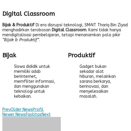
Digital Classroom
Bijak & Produktif
Di era disrupsi teknologi, SMAIT Thariq Bin Ziyad
menghadirkan terobosan
Digital Classroom
. Kami tidak hanya
mendigitalisasi pembelajaran, tetapi menanamkan pola pikir
“Bijak & Produktif”
.
Bijak
Produktif
Siswa dididik untuk
Gadget bukan
memiliki adab
sekadar alat
berinternet,
hiburan, melainkan
memfilter informasi,
sarana berkarya,
dan menggunakan
berinovasi, dan
teknologi untuk
menyelesaikan
kebaikan.
masalah.
Prev
Older News
Profil
Newer News
Fasilitas
Next