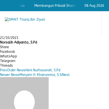
haleh & Cerdas
Membangun Pribadi Shaleh & Cerdas
08 Aug 2026
Memb
21/10/2021
Norsalih Adiyanto, S.Pd
Share
Facebook
WhatsApp
Telegram
Threads
Prev
Older News
Heni Nurhasanah, S.Pd
Newer News
Maryam H. Khairunnisa, S.Si
Next