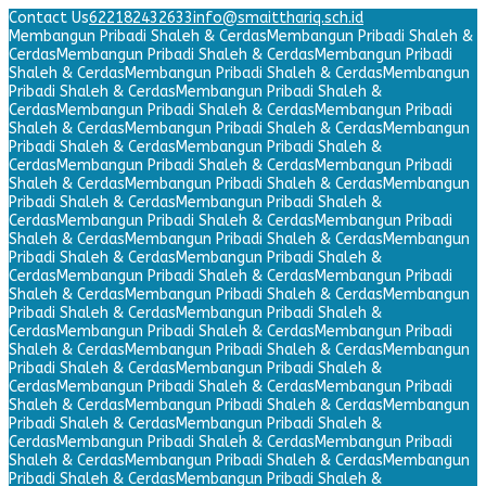
Contact Us
622182432633
info@smaitthariq.sch.id
Membangun Pribadi Shaleh & Cerdas
Membangun Pribadi Shaleh &
Cerdas
Membangun Pribadi Shaleh & Cerdas
Membangun Pribadi
Shaleh & Cerdas
Membangun Pribadi Shaleh & Cerdas
Membangun
Pribadi Shaleh & Cerdas
Membangun Pribadi Shaleh &
Cerdas
Membangun Pribadi Shaleh & Cerdas
Membangun Pribadi
Shaleh & Cerdas
Membangun Pribadi Shaleh & Cerdas
Membangun
Pribadi Shaleh & Cerdas
Membangun Pribadi Shaleh &
Cerdas
Membangun Pribadi Shaleh & Cerdas
Membangun Pribadi
Shaleh & Cerdas
Membangun Pribadi Shaleh & Cerdas
Membangun
Pribadi Shaleh & Cerdas
Membangun Pribadi Shaleh &
Cerdas
Membangun Pribadi Shaleh & Cerdas
Membangun Pribadi
Shaleh & Cerdas
Membangun Pribadi Shaleh & Cerdas
Membangun
Pribadi Shaleh & Cerdas
Membangun Pribadi Shaleh &
Cerdas
Membangun Pribadi Shaleh & Cerdas
Membangun Pribadi
Shaleh & Cerdas
Membangun Pribadi Shaleh & Cerdas
Membangun
Pribadi Shaleh & Cerdas
Membangun Pribadi Shaleh &
Cerdas
Membangun Pribadi Shaleh & Cerdas
Membangun Pribadi
Shaleh & Cerdas
Membangun Pribadi Shaleh & Cerdas
Membangun
Pribadi Shaleh & Cerdas
Membangun Pribadi Shaleh &
Cerdas
Membangun Pribadi Shaleh & Cerdas
Membangun Pribadi
Shaleh & Cerdas
Membangun Pribadi Shaleh & Cerdas
Membangun
Pribadi Shaleh & Cerdas
Membangun Pribadi Shaleh &
Cerdas
Membangun Pribadi Shaleh & Cerdas
Membangun Pribadi
Shaleh & Cerdas
Membangun Pribadi Shaleh & Cerdas
Membangun
Pribadi Shaleh & Cerdas
Membangun Pribadi Shaleh &