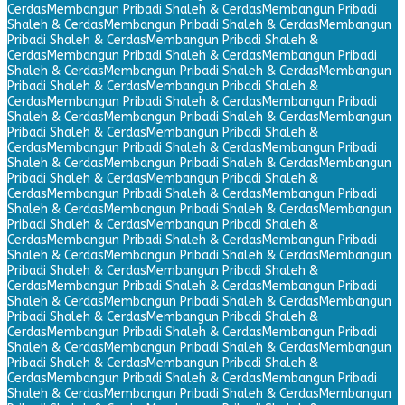
Cerdas
Membangun Pribadi Shaleh & Cerdas
Membangun Pribadi
Shaleh & Cerdas
Membangun Pribadi Shaleh & Cerdas
Membangun
Pribadi Shaleh & Cerdas
Membangun Pribadi Shaleh &
Cerdas
Membangun Pribadi Shaleh & Cerdas
Membangun Pribadi
Shaleh & Cerdas
Membangun Pribadi Shaleh & Cerdas
Membangun
Pribadi Shaleh & Cerdas
Membangun Pribadi Shaleh &
Cerdas
Membangun Pribadi Shaleh & Cerdas
Membangun Pribadi
Shaleh & Cerdas
Membangun Pribadi Shaleh & Cerdas
Membangun
Pribadi Shaleh & Cerdas
Membangun Pribadi Shaleh &
Cerdas
Membangun Pribadi Shaleh & Cerdas
Membangun Pribadi
Shaleh & Cerdas
Membangun Pribadi Shaleh & Cerdas
Membangun
Pribadi Shaleh & Cerdas
Membangun Pribadi Shaleh &
Cerdas
Membangun Pribadi Shaleh & Cerdas
Membangun Pribadi
Shaleh & Cerdas
Membangun Pribadi Shaleh & Cerdas
Membangun
Pribadi Shaleh & Cerdas
Membangun Pribadi Shaleh &
Cerdas
Membangun Pribadi Shaleh & Cerdas
Membangun Pribadi
Shaleh & Cerdas
Membangun Pribadi Shaleh & Cerdas
Membangun
Pribadi Shaleh & Cerdas
Membangun Pribadi Shaleh &
Cerdas
Membangun Pribadi Shaleh & Cerdas
Membangun Pribadi
Shaleh & Cerdas
Membangun Pribadi Shaleh & Cerdas
Membangun
Pribadi Shaleh & Cerdas
Membangun Pribadi Shaleh &
Cerdas
Membangun Pribadi Shaleh & Cerdas
Membangun Pribadi
Shaleh & Cerdas
Membangun Pribadi Shaleh & Cerdas
Membangun
Pribadi Shaleh & Cerdas
Membangun Pribadi Shaleh &
Cerdas
Membangun Pribadi Shaleh & Cerdas
Membangun Pribadi
Shaleh & Cerdas
Membangun Pribadi Shaleh & Cerdas
Membangun