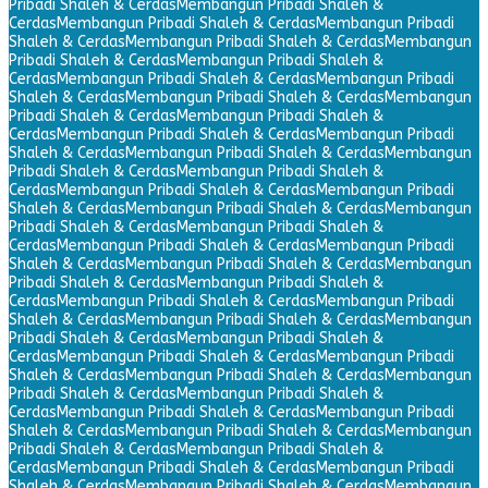
Pribadi Shaleh & Cerdas
Membangun Pribadi Shaleh &
Cerdas
Membangun Pribadi Shaleh & Cerdas
Membangun Pribadi
Shaleh & Cerdas
Membangun Pribadi Shaleh & Cerdas
Membangun
Pribadi Shaleh & Cerdas
Membangun Pribadi Shaleh &
Cerdas
Membangun Pribadi Shaleh & Cerdas
Membangun Pribadi
Shaleh & Cerdas
Membangun Pribadi Shaleh & Cerdas
Membangun
Pribadi Shaleh & Cerdas
Membangun Pribadi Shaleh &
Cerdas
Membangun Pribadi Shaleh & Cerdas
Membangun Pribadi
Shaleh & Cerdas
Membangun Pribadi Shaleh & Cerdas
Membangun
Pribadi Shaleh & Cerdas
Membangun Pribadi Shaleh &
Cerdas
Membangun Pribadi Shaleh & Cerdas
Membangun Pribadi
Shaleh & Cerdas
Membangun Pribadi Shaleh & Cerdas
Membangun
Pribadi Shaleh & Cerdas
Membangun Pribadi Shaleh &
Cerdas
Membangun Pribadi Shaleh & Cerdas
Membangun Pribadi
Shaleh & Cerdas
Membangun Pribadi Shaleh & Cerdas
Membangun
Pribadi Shaleh & Cerdas
Membangun Pribadi Shaleh &
Cerdas
Membangun Pribadi Shaleh & Cerdas
Membangun Pribadi
Shaleh & Cerdas
Membangun Pribadi Shaleh & Cerdas
Membangun
Pribadi Shaleh & Cerdas
Membangun Pribadi Shaleh &
Cerdas
Membangun Pribadi Shaleh & Cerdas
Membangun Pribadi
Shaleh & Cerdas
Membangun Pribadi Shaleh & Cerdas
Membangun
Pribadi Shaleh & Cerdas
Membangun Pribadi Shaleh &
Cerdas
Membangun Pribadi Shaleh & Cerdas
Membangun Pribadi
Shaleh & Cerdas
Membangun Pribadi Shaleh & Cerdas
Membangun
Pribadi Shaleh & Cerdas
Membangun Pribadi Shaleh &
Cerdas
Membangun Pribadi Shaleh & Cerdas
Membangun Pribadi
Shaleh & Cerdas
Membangun Pribadi Shaleh & Cerdas
Membangun