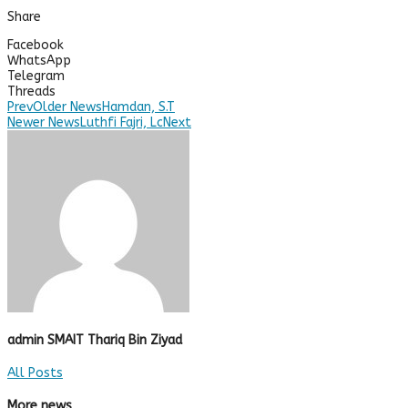
Share
Facebook
WhatsApp
Telegram
Threads
Prev
Older News
Hamdan, S.T
Newer News
Luthfi Fajri, Lc
Next
admin SMAIT Thariq Bin Ziyad
All Posts
More news