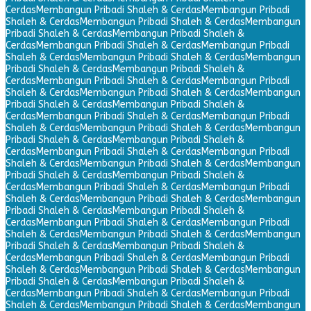
Cerdas
Membangun Pribadi Shaleh & Cerdas
Membangun Pribadi
Shaleh & Cerdas
Membangun Pribadi Shaleh & Cerdas
Membangun
Pribadi Shaleh & Cerdas
Membangun Pribadi Shaleh &
Cerdas
Membangun Pribadi Shaleh & Cerdas
Membangun Pribadi
Shaleh & Cerdas
Membangun Pribadi Shaleh & Cerdas
Membangun
Pribadi Shaleh & Cerdas
Membangun Pribadi Shaleh &
Cerdas
Membangun Pribadi Shaleh & Cerdas
Membangun Pribadi
Shaleh & Cerdas
Membangun Pribadi Shaleh & Cerdas
Membangun
Pribadi Shaleh & Cerdas
Membangun Pribadi Shaleh &
Cerdas
Membangun Pribadi Shaleh & Cerdas
Membangun Pribadi
Shaleh & Cerdas
Membangun Pribadi Shaleh & Cerdas
Membangun
Pribadi Shaleh & Cerdas
Membangun Pribadi Shaleh &
Cerdas
Membangun Pribadi Shaleh & Cerdas
Membangun Pribadi
Shaleh & Cerdas
Membangun Pribadi Shaleh & Cerdas
Membangun
Pribadi Shaleh & Cerdas
Membangun Pribadi Shaleh &
Cerdas
Membangun Pribadi Shaleh & Cerdas
Membangun Pribadi
Shaleh & Cerdas
Membangun Pribadi Shaleh & Cerdas
Membangun
Pribadi Shaleh & Cerdas
Membangun Pribadi Shaleh &
Cerdas
Membangun Pribadi Shaleh & Cerdas
Membangun Pribadi
Shaleh & Cerdas
Membangun Pribadi Shaleh & Cerdas
Membangun
Pribadi Shaleh & Cerdas
Membangun Pribadi Shaleh &
Cerdas
Membangun Pribadi Shaleh & Cerdas
Membangun Pribadi
Shaleh & Cerdas
Membangun Pribadi Shaleh & Cerdas
Membangun
Pribadi Shaleh & Cerdas
Membangun Pribadi Shaleh &
Cerdas
Membangun Pribadi Shaleh & Cerdas
Membangun Pribadi
Shaleh & Cerdas
Membangun Pribadi Shaleh & Cerdas
Membangun