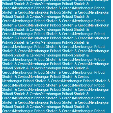
Pribadi Shaleh & Cerdas
Membangun Pribadi Shaleh &
Cerdas
Membangun Pribadi Shaleh & Cerdas
Membangun Pribadi
Shaleh & Cerdas
Membangun Pribadi Shaleh & Cerdas
Membangun
Pribadi Shaleh & Cerdas
Membangun Pribadi Shaleh &
Cerdas
Membangun Pribadi Shaleh & Cerdas
Membangun Pribadi
Shaleh & Cerdas
Membangun Pribadi Shaleh & Cerdas
Membangun
Pribadi Shaleh & Cerdas
Membangun Pribadi Shaleh &
Cerdas
Membangun Pribadi Shaleh & Cerdas
Membangun Pribadi
Shaleh & Cerdas
Membangun Pribadi Shaleh & Cerdas
Membangun
Pribadi Shaleh & Cerdas
Membangun Pribadi Shaleh &
Cerdas
Membangun Pribadi Shaleh & Cerdas
Membangun Pribadi
Shaleh & Cerdas
Membangun Pribadi Shaleh & Cerdas
Membangun
Pribadi Shaleh & Cerdas
Membangun Pribadi Shaleh &
Cerdas
Membangun Pribadi Shaleh & Cerdas
Membangun Pribadi
Shaleh & Cerdas
Membangun Pribadi Shaleh & Cerdas
Membangun
Pribadi Shaleh & Cerdas
Membangun Pribadi Shaleh &
Cerdas
Membangun Pribadi Shaleh & Cerdas
Membangun Pribadi
Shaleh & Cerdas
Membangun Pribadi Shaleh & Cerdas
Membangun Pribadi Shaleh & Cerdas
Membangun Pribadi Shaleh &
Cerdas
Membangun Pribadi Shaleh & Cerdas
Membangun Pribadi
Shaleh & Cerdas
Membangun Pribadi Shaleh & Cerdas
Membangun
Pribadi Shaleh & Cerdas
Membangun Pribadi Shaleh &
Cerdas
Membangun Pribadi Shaleh & Cerdas
Membangun Pribadi
Shaleh & Cerdas
Membangun Pribadi Shaleh & Cerdas
Membangun
Pribadi Shaleh & Cerdas
Membangun Pribadi Shaleh &
Cerdas
Membangun Pribadi Shaleh & Cerdas
Membangun Pribadi