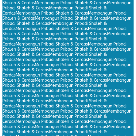
Shaleh & Cerdas
Membangun Pribadi Shaleh & Cerdas
Membangun
Pribadi Shaleh & Cerdas
Membangun Pribadi Shaleh &
Cerdas
Membangun Pribadi Shaleh & Cerdas
Membangun Pribadi
Shaleh & Cerdas
Membangun Pribadi Shaleh & Cerdas
Membangun
Pribadi Shaleh & Cerdas
Membangun Pribadi Shaleh &
Cerdas
Membangun Pribadi Shaleh & Cerdas
Membangun Pribadi
Shaleh & Cerdas
Membangun Pribadi Shaleh & Cerdas
Membangun
Pribadi Shaleh & Cerdas
Membangun Pribadi Shaleh &
Cerdas
Membangun Pribadi Shaleh & Cerdas
Membangun Pribadi
Shaleh & Cerdas
Membangun Pribadi Shaleh & Cerdas
Membangun
Pribadi Shaleh & Cerdas
Membangun Pribadi Shaleh &
Cerdas
Membangun Pribadi Shaleh & Cerdas
Membangun Pribadi
Shaleh & Cerdas
Membangun Pribadi Shaleh & Cerdas
Membangun
Pribadi Shaleh & Cerdas
Membangun Pribadi Shaleh &
Cerdas
Membangun Pribadi Shaleh & Cerdas
Membangun Pribadi
Shaleh & Cerdas
Membangun Pribadi Shaleh & Cerdas
Membangun
Pribadi Shaleh & Cerdas
Membangun Pribadi Shaleh &
Cerdas
Membangun Pribadi Shaleh & Cerdas
Membangun Pribadi
Shaleh & Cerdas
Membangun Pribadi Shaleh & Cerdas
Membangun
Pribadi Shaleh & Cerdas
Membangun Pribadi Shaleh &
Cerdas
Membangun Pribadi Shaleh & Cerdas
Membangun Pribadi
Shaleh & Cerdas
Membangun Pribadi Shaleh & Cerdas
Membangun
Pribadi Shaleh & Cerdas
Membangun Pribadi Shaleh &
Cerdas
Membangun Pribadi Shaleh & Cerdas
Membangun Pribadi
Shaleh & Cerdas
Membangun Pribadi Shaleh & Cerdas
Membangun
Pribadi Shaleh & Cerdas
Membangun Pribadi Shaleh &