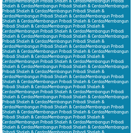
Cerdas
Membangun Pribadi Shaleh & Cerdas
Membangun Pribadi
Shaleh & Cerdas
Membangun Pribadi Shaleh & Cerdas
Membangun
Pribadi Shaleh & Cerdas
Membangun Pribadi Shaleh &
Cerdas
Membangun Pribadi Shaleh & Cerdas
Membangun Pribadi
Shaleh & Cerdas
Membangun Pribadi Shaleh & Cerdas
Membangun
Pribadi Shaleh & Cerdas
Membangun Pribadi Shaleh &
Cerdas
Membangun Pribadi Shaleh & Cerdas
Membangun Pribadi
Shaleh & Cerdas
Membangun Pribadi Shaleh & Cerdas
Membangun
Pribadi Shaleh & Cerdas
Membangun Pribadi Shaleh &
Cerdas
Membangun Pribadi Shaleh & Cerdas
Membangun Pribadi
Shaleh & Cerdas
Membangun Pribadi Shaleh & Cerdas
Membangun
Pribadi Shaleh & Cerdas
Membangun Pribadi Shaleh &
Cerdas
Membangun Pribadi Shaleh & Cerdas
Membangun Pribadi
Shaleh & Cerdas
Membangun Pribadi Shaleh & Cerdas
Membangun
Pribadi Shaleh & Cerdas
Membangun Pribadi Shaleh &
Cerdas
Membangun Pribadi Shaleh & Cerdas
Membangun Pribadi
Shaleh & Cerdas
Membangun Pribadi Shaleh & Cerdas
Membangun
Pribadi Shaleh & Cerdas
Membangun Pribadi Shaleh &
Cerdas
Membangun Pribadi Shaleh & Cerdas
Membangun Pribadi
Shaleh & Cerdas
Membangun Pribadi Shaleh & Cerdas
Membangun
Pribadi Shaleh & Cerdas
Membangun Pribadi Shaleh &
Cerdas
Membangun Pribadi Shaleh & Cerdas
Membangun Pribadi
Shaleh & Cerdas
Membangun Pribadi Shaleh & Cerdas
Membangun
Pribadi Shaleh & Cerdas
Membangun Pribadi Shaleh &
Cerdas
Membangun Pribadi Shaleh & Cerdas
Membangun Pribadi
Shaleh & Cerdas
Membangun Pribadi Shaleh & Cerdas
Membangun
Pribadi Shaleh & Cerdas
Membangun Pribadi Shaleh &