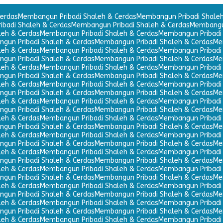
erdas
Membangun Pribadi Shaleh & Cerdas
Membangun Pribadi Shaleh
badi Shaleh & Cerdas
Membangun Pribadi Shaleh & Cerdas
Membangun
leh & Cerdas
Membangun Pribadi Shaleh & Cerdas
Membangun Pribadi 
gun Pribadi Shaleh & Cerdas
Membangun Pribadi Shaleh & Cerdas
Me
leh & Cerdas
Membangun Pribadi Shaleh & Cerdas
Membangun Pribadi 
gun Pribadi Shaleh & Cerdas
Membangun Pribadi Shaleh & Cerdas
Me
leh & Cerdas
Membangun Pribadi Shaleh & Cerdas
Membangun Pribadi 
gun Pribadi Shaleh & Cerdas
Membangun Pribadi Shaleh & Cerdas
Me
leh & Cerdas
Membangun Pribadi Shaleh & Cerdas
Membangun Pribadi 
gun Pribadi Shaleh & Cerdas
Membangun Pribadi Shaleh & Cerdas
Me
leh & Cerdas
Membangun Pribadi Shaleh & Cerdas
Membangun Pribadi 
gun Pribadi Shaleh & Cerdas
Membangun Pribadi Shaleh & Cerdas
Me
leh & Cerdas
Membangun Pribadi Shaleh & Cerdas
Membangun Pribadi 
gun Pribadi Shaleh & Cerdas
Membangun Pribadi Shaleh & Cerdas
Me
leh & Cerdas
Membangun Pribadi Shaleh & Cerdas
Membangun Pribadi 
gun Pribadi Shaleh & Cerdas
Membangun Pribadi Shaleh & Cerdas
Me
leh & Cerdas
Membangun Pribadi Shaleh & Cerdas
Membangun Pribadi 
gun Pribadi Shaleh & Cerdas
Membangun Pribadi Shaleh & Cerdas
Me
leh & Cerdas
Membangun Pribadi Shaleh & Cerdas
Membangun Pribadi 
gun Pribadi Shaleh & Cerdas
Membangun Pribadi Shaleh & Cerdas
Me
leh & Cerdas
Membangun Pribadi Shaleh & Cerdas
Membangun Pribadi 
gun Pribadi Shaleh & Cerdas
Membangun Pribadi Shaleh & Cerdas
Me
leh & Cerdas
Membangun Pribadi Shaleh & Cerdas
Membangun Pribadi 
gun Pribadi Shaleh & Cerdas
Membangun Pribadi Shaleh & Cerdas
Me
leh & Cerdas
Membangun Pribadi Shaleh & Cerdas
Membangun Pribadi 