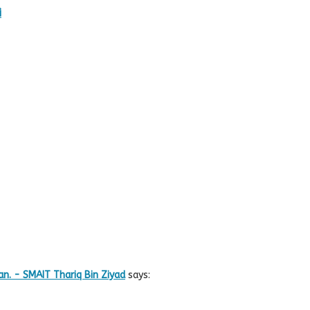
i
n. - SMAIT Thariq Bin Ziyad
says: