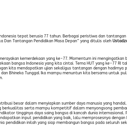
 Indonesia tepat berusia 77 tahun. Berbagai peristiwa dan tantang
deka Dan Tantangan Pendidikan Masa Depan” yang ditulis oleh
Ustadzah
a merayakan kemerdekaan yang ke-77. Momentum ini mengingatkan b
aan bangsa Indonesia yang kita cintai. Tema HUT yang ke-77 RI ta
angan kita mendapatkan ujian sekaligus tantangan dengan hadirnya
a dan Bhineka Tunggal Ika mampu menuntun kita bersama untuk pul
n.
ntribusi besar dalam menyiapkan sumber daya manusia yang handa
ng berkualitas serta mampu kompetitif dalam menyongsong pemban
 indikator tingginya daya saing bangsa di kancah dunia internasional
dapatkan input pendidikan yang baik, lalu memprosesnya dengan ku
nia pendidikan inilah yang siap membangun bangsa pada seluruh sek