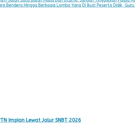
ram Salah Satu Bulan Mulia Dan Utama, Jangan Tinggalkan Puasa As
a Bendera Hingga Berbagai Lomba Yang Di Ikuti Peserta Didik, Guru
TN Impian Lewat Jalur SNBT 2026