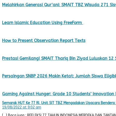
Melahirkan Generasi Qur’ani: SMAIT TBZ Wisuda 271 Sis
Learn Islamic Education Using FreeForm
How to Present Observation Report Texts
Prestasi Gemilang! SMAIT Thariq Bin Ziyad Luluskan 12
Persaingan SNBP 2026 Makin Ketat: Jumlah Siswa Eligibl
Gaming Against Hunger: Grade 10 Students’ Innovation in
Semarak HUT Ke 77 RI, Unit SIT TBZ Mengadakan Upacara Bendera Hi
19/08/2022 at 9:02 am
[…] Baca juga : REFLEKSI 77 TAHUN INDONESIA MERDEKA DAN TANT