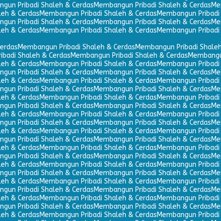
gun Pribadi Shaleh & Cerdas
Membangun Pribadi Shaleh & Cerdas
Me
leh & Cerdas
Membangun Pribadi Shaleh & Cerdas
Membangun Pribadi 
gun Pribadi Shaleh & Cerdas
Membangun Pribadi Shaleh & Cerdas
Me
leh & Cerdas
Membangun Pribadi Shaleh & Cerdas
Membangun Pribadi 
erdas
Membangun Pribadi Shaleh & Cerdas
Membangun Pribadi Shaleh
badi Shaleh & Cerdas
Membangun Pribadi Shaleh & Cerdas
Membangun
leh & Cerdas
Membangun Pribadi Shaleh & Cerdas
Membangun Pribadi 
gun Pribadi Shaleh & Cerdas
Membangun Pribadi Shaleh & Cerdas
Me
leh & Cerdas
Membangun Pribadi Shaleh & Cerdas
Membangun Pribadi 
gun Pribadi Shaleh & Cerdas
Membangun Pribadi Shaleh & Cerdas
Me
leh & Cerdas
Membangun Pribadi Shaleh & Cerdas
Membangun Pribadi 
gun Pribadi Shaleh & Cerdas
Membangun Pribadi Shaleh & Cerdas
Me
leh & Cerdas
Membangun Pribadi Shaleh & Cerdas
Membangun Pribadi 
gun Pribadi Shaleh & Cerdas
Membangun Pribadi Shaleh & Cerdas
Me
leh & Cerdas
Membangun Pribadi Shaleh & Cerdas
Membangun Pribadi 
gun Pribadi Shaleh & Cerdas
Membangun Pribadi Shaleh & Cerdas
Me
leh & Cerdas
Membangun Pribadi Shaleh & Cerdas
Membangun Pribadi 
gun Pribadi Shaleh & Cerdas
Membangun Pribadi Shaleh & Cerdas
Me
leh & Cerdas
Membangun Pribadi Shaleh & Cerdas
Membangun Pribadi 
gun Pribadi Shaleh & Cerdas
Membangun Pribadi Shaleh & Cerdas
Me
leh & Cerdas
Membangun Pribadi Shaleh & Cerdas
Membangun Pribadi 
gun Pribadi Shaleh & Cerdas
Membangun Pribadi Shaleh & Cerdas
Me
leh & Cerdas
Membangun Pribadi Shaleh & Cerdas
Membangun Pribadi 
gun Pribadi Shaleh & Cerdas
Membangun Pribadi Shaleh & Cerdas
Me
leh & Cerdas
Membangun Pribadi Shaleh & Cerdas
Membangun Pribadi 