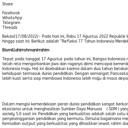
Share
Facebook
WhatsApp
Telegram
Threads
Bekasi(17/08/2022)- Pada hari ini, Rabu 17 Agustus 2022 Republik
hingga saat ini. Berikut adalah “Refleksi 77 Tahun Indonesia Mer
Bismillahirrohmanirrahim
Tepat pada tanggal 17 Agustus pada tahun ini, Bangsa Indonesi
telah rela mengorbankan jiwa dan raganya demi mencapai kemerdek
Indonesia maju. Hal ini disebabkan karena dalam dua tahun belak
kehidupan termasuk dunia pendidikan. Dengan semangat Pancasil
lebih kuat serta siap membawa Indonesia lebih maju di masa depa
Dalam mengisi kemerdekaan peran dunia pendidikan sangat berko
eksistensi untuk menghasilkan Sumber Daya Manusia ( SDM ) ya
society
5.0 saat ini. Pendidikan yang berkualitas adalah salah satu
penyelenggaraan pendidikan yang bermutu. Dimulai bagaimana men
Kemudian output yang berkualitas yang dihasilkan lewat rahim du