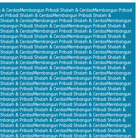
 & Cerdas
Membangun Pribadi Shaleh & Cerdas
Membangun Pribadi
 Pribadi Shaleh & Cerdas
Membangun Pribadi Shaleh &
Shaleh & Cerdas
Membangun Pribadi Shaleh & Cerdas
Membangun
mbangun Pribadi Shaleh & Cerdas
Membangun Pribadi Shaleh &
Shaleh & Cerdas
Membangun Pribadi Shaleh & Cerdas
Membangun
mbangun Pribadi Shaleh & Cerdas
Membangun Pribadi Shaleh &
Shaleh & Cerdas
Membangun Pribadi Shaleh & Cerdas
Membangun
mbangun Pribadi Shaleh & Cerdas
Membangun Pribadi Shaleh &
Shaleh & Cerdas
Membangun Pribadi Shaleh & Cerdas
Membangun
mbangun Pribadi Shaleh & Cerdas
Membangun Pribadi Shaleh &
Shaleh & Cerdas
Membangun Pribadi Shaleh & Cerdas
Membangun
mbangun Pribadi Shaleh & Cerdas
Membangun Pribadi Shaleh &
Shaleh & Cerdas
Membangun Pribadi Shaleh & Cerdas
Membangun
mbangun Pribadi Shaleh & Cerdas
Membangun Pribadi Shaleh &
Shaleh & Cerdas
Membangun Pribadi Shaleh & Cerdas
Membangun
mbangun Pribadi Shaleh & Cerdas
Membangun Pribadi Shaleh &
Shaleh & Cerdas
Membangun Pribadi Shaleh & Cerdas
Membangun
mbangun Pribadi Shaleh & Cerdas
Membangun Pribadi Shaleh &
Shaleh & Cerdas
Membangun Pribadi Shaleh & Cerdas
Membangun
mbangun Pribadi Shaleh & Cerdas
Membangun Pribadi Shaleh &
Shaleh & Cerdas
Membangun Pribadi Shaleh & Cerdas
Membangun
mbangun Pribadi Shaleh & Cerdas
Membangun Pribadi Shaleh &
Shaleh & Cerdas
Membangun Pribadi Shaleh & Cerdas
Membangun
mbangun Pribadi Shaleh & Cerdas
Membangun Pribadi Shaleh &
Shaleh & Cerdas
Membangun Pribadi Shaleh & Cerdas
Membangun