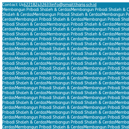
Contact Us
622182432633
info@smaitthariq.sch.id
Membangun Pribadi Shaleh & Cerdas
Membangun Pribadi Shaleh & C
Shaleh & Cerdas
Membangun Pribadi Shaleh & Cerdas
Membangun Pri
Cerdas
Membangun Pribadi Shaleh & Cerdas
Membangun Pribadi Sha
Pribadi Shaleh & Cerdas
Membangun Pribadi Shaleh & Cerdas
Memban
Cerdas
Membangun Pribadi Shaleh & Cerdas
Membangun Pribadi Sha
Pribadi Shaleh & Cerdas
Membangun Pribadi Shaleh & Cerdas
Memban
Cerdas
Membangun Pribadi Shaleh & Cerdas
Membangun Pribadi Sha
Pribadi Shaleh & Cerdas
Membangun Pribadi Shaleh & Cerdas
Memban
Cerdas
Membangun Pribadi Shaleh & Cerdas
Membangun Pribadi Sha
Pribadi Shaleh & Cerdas
Membangun Pribadi Shaleh & Cerdas
Memban
Cerdas
Membangun Pribadi Shaleh & Cerdas
Membangun Pribadi Sha
Pribadi Shaleh & Cerdas
Membangun Pribadi Shaleh & Cerdas
Memban
Cerdas
Membangun Pribadi Shaleh & Cerdas
Membangun Pribadi Sha
Pribadi Shaleh & Cerdas
Membangun Pribadi Shaleh & Cerdas
Memban
Cerdas
Membangun Pribadi Shaleh & Cerdas
Membangun Pribadi Sha
Pribadi Shaleh & Cerdas
Membangun Pribadi Shaleh & Cerdas
Memban
Cerdas
Membangun Pribadi Shaleh & Cerdas
Membangun Pribadi Sha
Pribadi Shaleh & Cerdas
Membangun Pribadi Shaleh & Cerdas
Memban
Cerdas
Membangun Pribadi Shaleh & Cerdas
Membangun Pribadi Sha
Pribadi Shaleh & Cerdas
Membangun Pribadi Shaleh & Cerdas
Memban
Cerdas
Membangun Pribadi Shaleh & Cerdas
Membangun Pribadi Sha
Pribadi Shaleh & Cerdas
Membangun Pribadi Shaleh & Cerdas
Memban
Cerdas
Membangun Pribadi Shaleh & Cerdas
Membangun Pribadi Sha
Pribadi Shaleh & Cerdas
Membangun Pribadi Shaleh & Cerdas
Memban
Cerdas
Membangun Pribadi Shaleh & Cerdas
Membangun Pribadi Sha