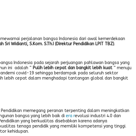
an mewarnai perjalanan bangsa Indonesia dari awal kemerdekaan
 Sri Widianti, S.Kom. S.Th.I (Direktur Pendidikan LPIT TBZ)
.
angsa Indonesia pada sejarah perjuangan pahlawan bangsa yang
hun ini adalah “
Pulih lebih cepat dan bangkit lebih kuat
” menuju
 pandemi covid-19 sehingga berdampak pada seluruh sektor
ih lebih cepat dalam menghadapi tantangan global dan bangkit
l. Pendidikan memegang peranan terpenting dalam meningkatkan
gunan bangsa yang lebih baik di
era r
evolusi industri 4.0 dan
. Pendidikan yang berkualitas disebabkan karena adanya
alitas tenaga pendidik yang memiliki kompetensi yang tinggi.
tor kehidupan.