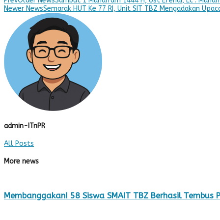
Prev
Older News
Sambut 1 Muharram 1444 H, Ust Efendi, Lc : Muhar
Newer News
Semarak HUT Ke 77 RI, Unit SIT TBZ Mengadakan Upacar
admin-ITnPR
All Posts
More news
Membanggakan! 58 Siswa SMAIT TBZ Berhasil Tembus P