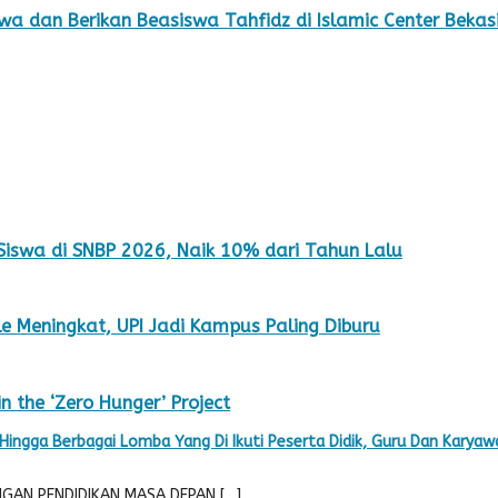
wa dan Berikan Beasiswa Tahfidz di Islamic Center Bekas
 Siswa di SNBP 2026, Naik 10% dari Tahun Lalu
e Meningkat, UPI Jadi Kampus Paling Diburu
 the ‘Zero Hunger’ Project
ngga Berbagai Lomba Yang Di Ikuti Peserta Didik, Guru Dan Karyawa
ANGAN PENDIDIKAN MASA DEPAN […]