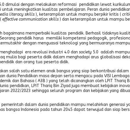
.0 dimulai dengan melakukan reformasi pendidikan lewat kurikulum 
asi untuk meningkatkan kualitas pembelajaran. Peran dunia pendidi
edia literacy skills
), keterampilan untuk mampu berpikir kritis (
crit
 (
effective communication skills
) dan keterampilan untuk mampu be
h bagaimana memperbaiki kualitas pendidik. Berhasil tidaknya kuali
 Seorang pendidik harus memiliki kompetensi pedagogik, profesiona
termutakhir dengan menguasai teknologi yang bermuaranya mampu 
menghadapi era revolusi industri 4.0 dan
society
5.0 adalah mampu m
aq mulia bagi peserta didik dalam menghadapi arus globalisasi deka
endidik dan orang tua peserta didik.
pakan salah satu elemen anak bangsa yang siap berkontribusi dalam
ngan dunia Pendidikan masa depan serta mengacu pada VISI Lembag
emik dan Bahasa ( A3B ) yang telah dicanangkan oleh LPIT Thariq B
unia pendidkan, LPIT Thariq Bin Ziyad juga membuat kebijakan inov
jaran 2022/2023 sehingga seluruh program dan kebijakan yang dibu
n pemerintah dalam dunia pendidikan mampu melahirkan generasi y
s bangsa Indonesia pada tahun 2045 dapat terwujud dan siap bersai