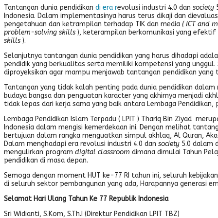
Tantangan dunia pendidikan
di era r
evolusi industri 4.0 dan
society
5
Indonesia. Dalam implementasinya harus terus dikaji dan dievalu
pengetahuan dan ketrampilan terhadap TIK dan media
( ICT and m
problem-solving skills
), keterampilan berkomunikasi yang efektif
skills
).
Selanjutnya tantangan dunia pendidikan yang harus dihadapi adala
pendidik yang berkualitas serta memiliki kompetensi yang unggul.
diproyeksikan agar mampu menjawab tantangan pendidikan yang 
Tantangan yang tidak kalah penting pada dunia pendidikan dalam 
budaya bangsa dan penguatan karacter yang akhirnya menjadi akhl
tidak lepas dari kerja sama yang baik antara Lembaga Pendidikan, p
Lembaga Pendidikan Islam Terpadu ( LPIT ) Thariq Bin Ziyad meru
Indonesia dalam mengisi kemerdekaan ini. Dengan melihat tanta
bertujuan dalam rangka menguatkan simpul akhlaq, Al Quran, Akad
Dalam menghadapi era revolusi industri 4.0 dan
society
5.0 dalam d
mengulirkan program
digital classroom
dimana dimulai Tahun Pela
pendidikan di masa depan.
Semoga dengan moment HUT ke-77 RI tahun ini, seluruh kebijaka
di seluruh sektor pembangunan yang ada, Harapannya generasi ema
Selamat Hari Ulang Tahun Ke 77 Republik Indonesia
Sri Widianti, S.Kom, S.Th.I (Direktur Pendidikan LPIT TBZ)