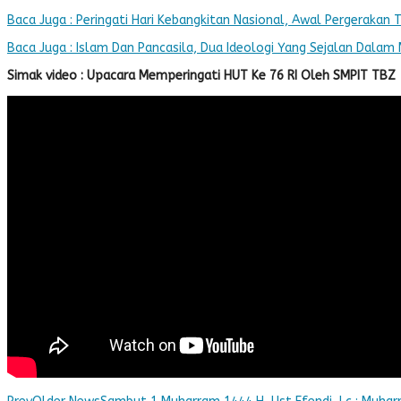
Baca Juga : Peringati Hari Kebangkitan Nasional, Awal Pergerakan
Baca Juga : Islam Dan Pancasila, Dua Ideologi Yang Sejalan Dala
Simak video : Upacara Memperingati HUT Ke 76 RI Oleh SMPIT TBZ