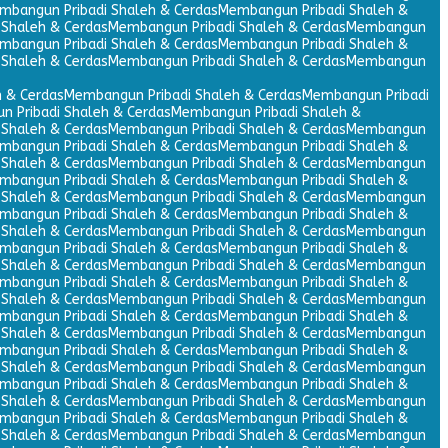
mbangun Pribadi Shaleh & Cerdas
Membangun Pribadi Shaleh &
Shaleh & Cerdas
Membangun Pribadi Shaleh & Cerdas
Membangun
mbangun Pribadi Shaleh & Cerdas
Membangun Pribadi Shaleh &
Shaleh & Cerdas
Membangun Pribadi Shaleh & Cerdas
Membangun
 & Cerdas
Membangun Pribadi Shaleh & Cerdas
Membangun Pribadi
 Pribadi Shaleh & Cerdas
Membangun Pribadi Shaleh &
Shaleh & Cerdas
Membangun Pribadi Shaleh & Cerdas
Membangun
mbangun Pribadi Shaleh & Cerdas
Membangun Pribadi Shaleh &
Shaleh & Cerdas
Membangun Pribadi Shaleh & Cerdas
Membangun
mbangun Pribadi Shaleh & Cerdas
Membangun Pribadi Shaleh &
Shaleh & Cerdas
Membangun Pribadi Shaleh & Cerdas
Membangun
mbangun Pribadi Shaleh & Cerdas
Membangun Pribadi Shaleh &
Shaleh & Cerdas
Membangun Pribadi Shaleh & Cerdas
Membangun
mbangun Pribadi Shaleh & Cerdas
Membangun Pribadi Shaleh &
Shaleh & Cerdas
Membangun Pribadi Shaleh & Cerdas
Membangun
mbangun Pribadi Shaleh & Cerdas
Membangun Pribadi Shaleh &
Shaleh & Cerdas
Membangun Pribadi Shaleh & Cerdas
Membangun
mbangun Pribadi Shaleh & Cerdas
Membangun Pribadi Shaleh &
Shaleh & Cerdas
Membangun Pribadi Shaleh & Cerdas
Membangun
mbangun Pribadi Shaleh & Cerdas
Membangun Pribadi Shaleh &
Shaleh & Cerdas
Membangun Pribadi Shaleh & Cerdas
Membangun
mbangun Pribadi Shaleh & Cerdas
Membangun Pribadi Shaleh &
Shaleh & Cerdas
Membangun Pribadi Shaleh & Cerdas
Membangun
mbangun Pribadi Shaleh & Cerdas
Membangun Pribadi Shaleh &
Shaleh & Cerdas
Membangun Pribadi Shaleh & Cerdas
Membangun