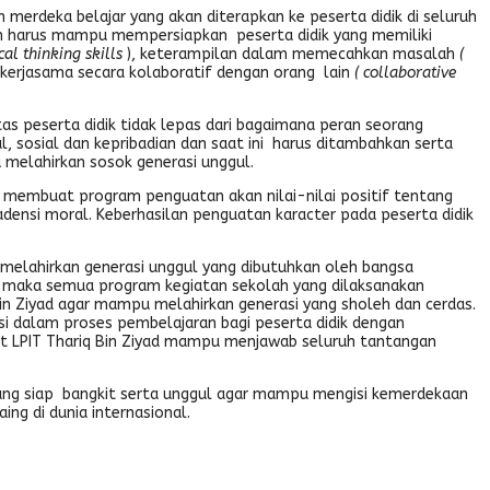
merdeka belajar yang akan diterapkan ke peserta didik di seluruh
kan harus mampu mempersiapkan peserta didik yang memiliki
ical thinking skills
), keterampilan dalam memecahkan masalah
(
kerjasama secara kolaboratif dengan orang lain
( collaborative
tas peserta didik tidak lepas dari bagaimana peran seorang
l, sosial dan kepribadian dan saat ini harus ditambahkan serta
melahirkan sosok generasi unggul.
embuat program penguatan akan nilai-nilai positif tentang
densi moral. Keberhasilan penguatan karacter pada peserta didik
 melahirkan generasi unggul yang dibutuhkan oleh bangsa
a maka semua program kegiatan sekolah yang dilaksanakan
in Ziyad agar mampu melahirkan generasi yang sholeh dan cerdas.
asi dalam proses pembelajaran bagi peserta didik dengan
at LPIT Thariq Bin Ziyad mampu menjawab seluruh tantangan
ang siap bangkit serta unggul agar mampu mengisi kemerdekaan
ng di dunia internasional.