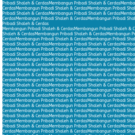
Pribadi Shaleh & Cerdas
Membangun Pribadi Shaleh & Cerdas
Memban
Cerdas
Membangun Pribadi Shaleh & Cerdas
Membangun Pribadi Sha
Pribadi Shaleh & Cerdas
Membangun Pribadi Shaleh & Cerdas
Memban
Cerdas
Membangun Pribadi Shaleh & Cerdas
Membangun Pribadi Sha
Pribadi Shaleh & Cerdas
Membangun Pribadi Shaleh & Cerdas
Membangun Pribadi Shaleh & C
Shaleh & Cerdas
Membangun Pribadi Shaleh & Cerdas
Membangun Pri
Cerdas
Membangun Pribadi Shaleh & Cerdas
Membangun Pribadi Sha
Pribadi Shaleh & Cerdas
Membangun Pribadi Shaleh & Cerdas
Memban
Cerdas
Membangun Pribadi Shaleh & Cerdas
Membangun Pribadi Sha
Pribadi Shaleh & Cerdas
Membangun Pribadi Shaleh & Cerdas
Memban
Cerdas
Membangun Pribadi Shaleh & Cerdas
Membangun Pribadi Sha
Pribadi Shaleh & Cerdas
Membangun Pribadi Shaleh & Cerdas
Memban
Cerdas
Membangun Pribadi Shaleh & Cerdas
Membangun Pribadi Sha
Pribadi Shaleh & Cerdas
Membangun Pribadi Shaleh & Cerdas
Memban
Cerdas
Membangun Pribadi Shaleh & Cerdas
Membangun Pribadi Sha
Pribadi Shaleh & Cerdas
Membangun Pribadi Shaleh & Cerdas
Memban
Cerdas
Membangun Pribadi Shaleh & Cerdas
Membangun Pribadi Sha
Pribadi Shaleh & Cerdas
Membangun Pribadi Shaleh & Cerdas
Memban
Cerdas
Membangun Pribadi Shaleh & Cerdas
Membangun Pribadi Sha
Pribadi Shaleh & Cerdas
Membangun Pribadi Shaleh & Cerdas
Memban
Cerdas
Membangun Pribadi Shaleh & Cerdas
Membangun Pribadi Sha
Pribadi Shaleh & Cerdas
Membangun Pribadi Shaleh & Cerdas
Memban
Cerdas
Membangun Pribadi Shaleh & Cerdas
Membangun Pribadi Sha
Pribadi Shaleh & Cerdas
Membangun Pribadi Shaleh & Cerdas
Memban
Cerdas
Membangun Pribadi Shaleh & Cerdas
Membangun Pribadi Sha