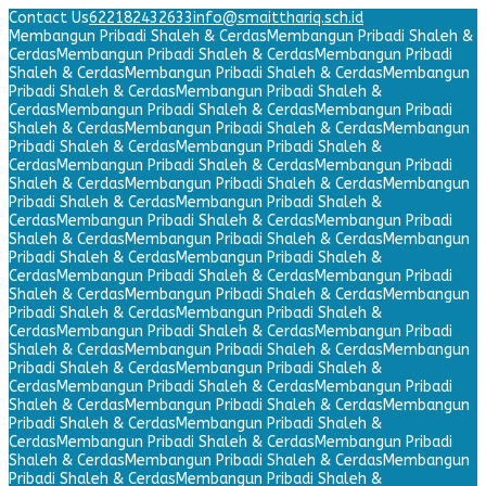
Contact Us
622182432633
info@smaitthariq.sch.id
Membangun Pribadi Shaleh & Cerdas
Membangun Pribadi Shaleh &
Cerdas
Membangun Pribadi Shaleh & Cerdas
Membangun Pribadi
Shaleh & Cerdas
Membangun Pribadi Shaleh & Cerdas
Membangun
Pribadi Shaleh & Cerdas
Membangun Pribadi Shaleh &
Cerdas
Membangun Pribadi Shaleh & Cerdas
Membangun Pribadi
Shaleh & Cerdas
Membangun Pribadi Shaleh & Cerdas
Membangun
Pribadi Shaleh & Cerdas
Membangun Pribadi Shaleh &
Cerdas
Membangun Pribadi Shaleh & Cerdas
Membangun Pribadi
Shaleh & Cerdas
Membangun Pribadi Shaleh & Cerdas
Membangun
Pribadi Shaleh & Cerdas
Membangun Pribadi Shaleh &
Cerdas
Membangun Pribadi Shaleh & Cerdas
Membangun Pribadi
Shaleh & Cerdas
Membangun Pribadi Shaleh & Cerdas
Membangun
Pribadi Shaleh & Cerdas
Membangun Pribadi Shaleh &
Cerdas
Membangun Pribadi Shaleh & Cerdas
Membangun Pribadi
Shaleh & Cerdas
Membangun Pribadi Shaleh & Cerdas
Membangun
Pribadi Shaleh & Cerdas
Membangun Pribadi Shaleh &
Cerdas
Membangun Pribadi Shaleh & Cerdas
Membangun Pribadi
Shaleh & Cerdas
Membangun Pribadi Shaleh & Cerdas
Membangun
Pribadi Shaleh & Cerdas
Membangun Pribadi Shaleh &
Cerdas
Membangun Pribadi Shaleh & Cerdas
Membangun Pribadi
Shaleh & Cerdas
Membangun Pribadi Shaleh & Cerdas
Membangun
Pribadi Shaleh & Cerdas
Membangun Pribadi Shaleh &
Cerdas
Membangun Pribadi Shaleh & Cerdas
Membangun Pribadi
Shaleh & Cerdas
Membangun Pribadi Shaleh & Cerdas
Membangun
Pribadi Shaleh & Cerdas
Membangun Pribadi Shaleh &