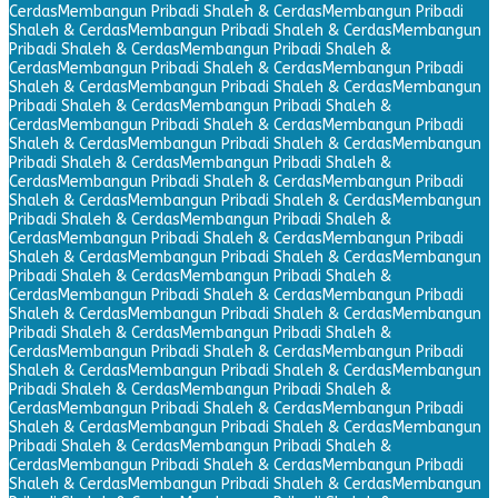
Cerdas
Membangun Pribadi Shaleh & Cerdas
Membangun Pribadi
Shaleh & Cerdas
Membangun Pribadi Shaleh & Cerdas
Membangun
Pribadi Shaleh & Cerdas
Membangun Pribadi Shaleh &
Cerdas
Membangun Pribadi Shaleh & Cerdas
Membangun Pribadi
Shaleh & Cerdas
Membangun Pribadi Shaleh & Cerdas
Membangun
Pribadi Shaleh & Cerdas
Membangun Pribadi Shaleh &
Cerdas
Membangun Pribadi Shaleh & Cerdas
Membangun Pribadi
Shaleh & Cerdas
Membangun Pribadi Shaleh & Cerdas
Membangun
Pribadi Shaleh & Cerdas
Membangun Pribadi Shaleh &
Cerdas
Membangun Pribadi Shaleh & Cerdas
Membangun Pribadi
Shaleh & Cerdas
Membangun Pribadi Shaleh & Cerdas
Membangun
Pribadi Shaleh & Cerdas
Membangun Pribadi Shaleh &
Cerdas
Membangun Pribadi Shaleh & Cerdas
Membangun Pribadi
Shaleh & Cerdas
Membangun Pribadi Shaleh & Cerdas
Membangun
Pribadi Shaleh & Cerdas
Membangun Pribadi Shaleh &
Cerdas
Membangun Pribadi Shaleh & Cerdas
Membangun Pribadi
Shaleh & Cerdas
Membangun Pribadi Shaleh & Cerdas
Membangun
Pribadi Shaleh & Cerdas
Membangun Pribadi Shaleh &
Cerdas
Membangun Pribadi Shaleh & Cerdas
Membangun Pribadi
Shaleh & Cerdas
Membangun Pribadi Shaleh & Cerdas
Membangun
Pribadi Shaleh & Cerdas
Membangun Pribadi Shaleh &
Cerdas
Membangun Pribadi Shaleh & Cerdas
Membangun Pribadi
Shaleh & Cerdas
Membangun Pribadi Shaleh & Cerdas
Membangun
Pribadi Shaleh & Cerdas
Membangun Pribadi Shaleh &
Cerdas
Membangun Pribadi Shaleh & Cerdas
Membangun Pribadi
Shaleh & Cerdas
Membangun Pribadi Shaleh & Cerdas
Membangun