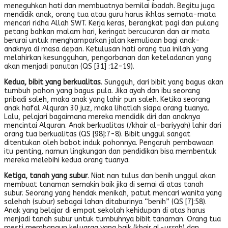
meneguhkan hati dan membuatnya bernilai ibadah. Begitu juga
mendidik anak, orang tua atau guru harus ikhlas semata-mata
mencari ridha Allah SWT. Kerja keras, berangkat pagi dan pulang
petang bahkan malam hari, keringat bercucuran dan air mata
berurai untuk menghamparkan jalan kemuliaan bagi anak-
anaknya di masa depan. Ketulusan hati orang tua inilah yang
melahirkan kesungguhan, pengorbanan dan keteladanan yang
akan menjadi panutan (QS [31] :12-19).
Kedua, bibit yang berkualitas
. Sungguh, dari bibit yang bagus akan
tumbuh pohon yang bagus pula. Jika ayah dan ibu seorang
pribadi saleh, maka anak yang lahir pun saleh. Ketika seorang
anak hafal Alquran 30 juz, maka lihatlah siapa orang tuanya.
Lalu, pelajari bagaimana mereka mendidik diri dan anaknya
mencintai Alquran. Anak berkualitas (/khair al-bariyyah) lahir dari
orang tua berkualitas (QS [98]:7-8). Bibit unggul sangat
ditentukan oleh bobot induk pohonnya. Pengaruh pembawaan
itu penting, namun lingkungan dan pendidikan bisa membentuk
mereka melebihi kedua orang tuanya.
Ketiga, tanah yang subur
. Niat nan tulus dan benih unggul akan
membuat tanaman semakin baik jika di semai di atas tanah
subur. Seorang yang hendak menikah, patut mencari wanita yang
salehah (subur) sebagai lahan ditaburinya “benih” (QS [7]:58).
Anak yang belajar di empat sekolah kehidupan di atas harus
menjadi tanah subur untuk tumbuhnya bibit tanaman. Orang tua
mesti membangun keluarga yang baik (khair al-usrah) dan