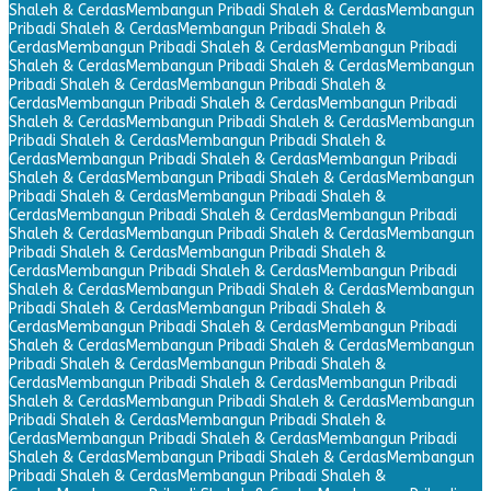
Shaleh & Cerdas
Membangun Pribadi Shaleh & Cerdas
Membangun
Pribadi Shaleh & Cerdas
Membangun Pribadi Shaleh &
Cerdas
Membangun Pribadi Shaleh & Cerdas
Membangun Pribadi
Shaleh & Cerdas
Membangun Pribadi Shaleh & Cerdas
Membangun
Pribadi Shaleh & Cerdas
Membangun Pribadi Shaleh &
Cerdas
Membangun Pribadi Shaleh & Cerdas
Membangun Pribadi
Shaleh & Cerdas
Membangun Pribadi Shaleh & Cerdas
Membangun
Pribadi Shaleh & Cerdas
Membangun Pribadi Shaleh &
Cerdas
Membangun Pribadi Shaleh & Cerdas
Membangun Pribadi
Shaleh & Cerdas
Membangun Pribadi Shaleh & Cerdas
Membangun
Pribadi Shaleh & Cerdas
Membangun Pribadi Shaleh &
Cerdas
Membangun Pribadi Shaleh & Cerdas
Membangun Pribadi
Shaleh & Cerdas
Membangun Pribadi Shaleh & Cerdas
Membangun
Pribadi Shaleh & Cerdas
Membangun Pribadi Shaleh &
Cerdas
Membangun Pribadi Shaleh & Cerdas
Membangun Pribadi
Shaleh & Cerdas
Membangun Pribadi Shaleh & Cerdas
Membangun
Pribadi Shaleh & Cerdas
Membangun Pribadi Shaleh &
Cerdas
Membangun Pribadi Shaleh & Cerdas
Membangun Pribadi
Shaleh & Cerdas
Membangun Pribadi Shaleh & Cerdas
Membangun
Pribadi Shaleh & Cerdas
Membangun Pribadi Shaleh &
Cerdas
Membangun Pribadi Shaleh & Cerdas
Membangun Pribadi
Shaleh & Cerdas
Membangun Pribadi Shaleh & Cerdas
Membangun
Pribadi Shaleh & Cerdas
Membangun Pribadi Shaleh &
Cerdas
Membangun Pribadi Shaleh & Cerdas
Membangun Pribadi
Shaleh & Cerdas
Membangun Pribadi Shaleh & Cerdas
Membangun
Pribadi Shaleh & Cerdas
Membangun Pribadi Shaleh &