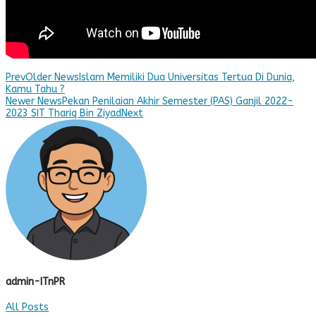
Prev
Older News
Islam Memiliki Dua Universitas Tertua Di Dunia,
Kamu Tahu ?
Newer News
Pekan Penilaian Akhir Semester (PAS) Ganjil 2022-
2023 SIT Thariq Bin Ziyad
Next
admin-ITnPR
All Posts