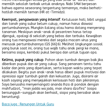
memilih sekolah terbaik untuk anaknya. Nabi SAW berpesan
bahwa agama seseorang tergantung temannya, maka berhati-
hatilah memilih teman (HR at-Tirmidzi).
Keempat, pengawasan yang intensif
. Ketulusan hati, bibit unggul
dan tanah yang subur belum cukup, namun harus diawasi
pertumbuhannya. Mungkin ilalang atau hama datang menyerang
tanaman. Meskipun anak-anak di pesantren harus tetap
dijenguk, apalagi di sekolah yang bebas dan terbuka. Kewajiban
orang tua mengawasi mereka dari segala macam virus yang
merusak pertumbuhannya (QS [66]:6). Melihat lingkungan sosial
yang buruk saat ini, orang tua wajib tahu anak pergi ke mana,
bersama siapa, kembali pukul berapa dan untuk tujuan apa.
Kelima, pupuk yang cukup
. Pohon akan tumbuh dengan baik jika
diberikan pupuk dan air yang cukup. Sang penanam tentu tahu
kadar dan jenis yang diperlukan, serta kapan waktu yang tepat
dilakukan. Begitu pun anak-anak harus diberi pupuk motivasi dan
apresiasi agar tumbuh gairah dan kekuatan. Juga, disirami air
kasih sayang yang menyejukkan kerisauan hati dan pikirannya.
Saya berusaha menyemangati ananda Ihza di pondok dengan
mahfudzot, “man jadda wa jada, man shara dzofira” (siapa
bersungguh-sungguh akan berhasil, siapa yang bersabar akan
beruntung).
Baca juga : Renungan Untuk Guru