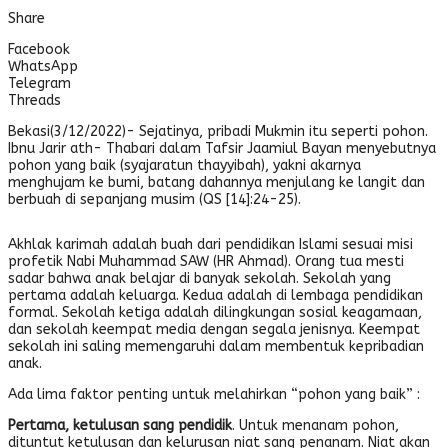
Share
Facebook
WhatsApp
Telegram
Threads
Bekasi(3/12/2022)- Sejatinya, pribadi Mukmin itu seperti pohon.
Ibnu Jarir ath- Thabari dalam Tafsir Jaamiul Bayan menyebutnya
pohon yang baik (syajaratun thayyibah), yakni akarnya
menghujam ke bumi, batang dahannya menjulang ke langit dan
berbuah di sepanjang musim (QS [14]:24-25).
Akhlak karimah adalah buah dari pendidikan Islami sesuai misi
profetik Nabi Muhammad SAW (HR Ahmad). Orang tua mesti
sadar bahwa anak belajar di banyak sekolah. Sekolah yang
pertama adalah keluarga. Kedua adalah di lembaga pendidikan
formal. Sekolah ketiga adalah dilingkungan sosial keagamaan,
dan sekolah keempat media dengan segala jenisnya. Keempat
sekolah ini saling memengaruhi dalam membentuk kepribadian
anak.
Ada lima faktor penting untuk melahirkan “pohon yang baik” :
Pertama, ketulusan sang pendidik
. Untuk menanam pohon,
dituntut ketulusan dan kelurusan niat sang penanam. Niat akan