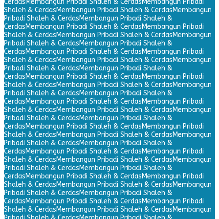
Cerdas
Membangun Pribadi Shaleh & Cerdas
Membangun Pribadi
Shaleh & Cerdas
Membangun Pribadi Shaleh & Cerdas
Membangun
Pribadi Shaleh & Cerdas
Membangun Pribadi Shaleh &
Cerdas
Membangun Pribadi Shaleh & Cerdas
Membangun Pribadi
Shaleh & Cerdas
Membangun Pribadi Shaleh & Cerdas
Membangun
Pribadi Shaleh & Cerdas
Membangun Pribadi Shaleh &
Cerdas
Membangun Pribadi Shaleh & Cerdas
Membangun Pribadi
Shaleh & Cerdas
Membangun Pribadi Shaleh & Cerdas
Membangun
Pribadi Shaleh & Cerdas
Membangun Pribadi Shaleh &
Cerdas
Membangun Pribadi Shaleh & Cerdas
Membangun Pribadi
Shaleh & Cerdas
Membangun Pribadi Shaleh & Cerdas
Membangun
Pribadi Shaleh & Cerdas
Membangun Pribadi Shaleh &
Cerdas
Membangun Pribadi Shaleh & Cerdas
Membangun Pribadi
Shaleh & Cerdas
Membangun Pribadi Shaleh & Cerdas
Membangun
Pribadi Shaleh & Cerdas
Membangun Pribadi Shaleh &
Cerdas
Membangun Pribadi Shaleh & Cerdas
Membangun Pribadi
Shaleh & Cerdas
Membangun Pribadi Shaleh & Cerdas
Membangun
Pribadi Shaleh & Cerdas
Membangun Pribadi Shaleh &
Cerdas
Membangun Pribadi Shaleh & Cerdas
Membangun Pribadi
Shaleh & Cerdas
Membangun Pribadi Shaleh & Cerdas
Membangun
Pribadi Shaleh & Cerdas
Membangun Pribadi Shaleh &
Cerdas
Membangun Pribadi Shaleh & Cerdas
Membangun Pribadi
Shaleh & Cerdas
Membangun Pribadi Shaleh & Cerdas
Membangun
Pribadi Shaleh & Cerdas
Membangun Pribadi Shaleh &
Cerdas
Membangun Pribadi Shaleh & Cerdas
Membangun Pribadi
Shaleh & Cerdas
Membangun Pribadi Shaleh & Cerdas
Membangun
Pribadi Shaleh & Cerdas
Membangun Pribadi Shaleh &