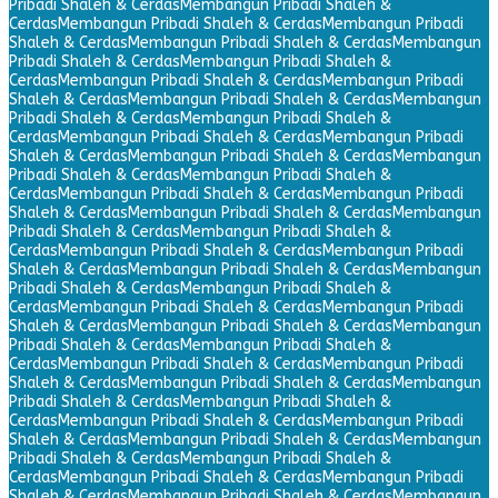
Pribadi Shaleh & Cerdas
Membangun Pribadi Shaleh &
Cerdas
Membangun Pribadi Shaleh & Cerdas
Membangun Pribadi
Shaleh & Cerdas
Membangun Pribadi Shaleh & Cerdas
Membangun
Pribadi Shaleh & Cerdas
Membangun Pribadi Shaleh &
Cerdas
Membangun Pribadi Shaleh & Cerdas
Membangun Pribadi
Shaleh & Cerdas
Membangun Pribadi Shaleh & Cerdas
Membangun
Pribadi Shaleh & Cerdas
Membangun Pribadi Shaleh &
Cerdas
Membangun Pribadi Shaleh & Cerdas
Membangun Pribadi
Shaleh & Cerdas
Membangun Pribadi Shaleh & Cerdas
Membangun
Pribadi Shaleh & Cerdas
Membangun Pribadi Shaleh &
Cerdas
Membangun Pribadi Shaleh & Cerdas
Membangun Pribadi
Shaleh & Cerdas
Membangun Pribadi Shaleh & Cerdas
Membangun
Pribadi Shaleh & Cerdas
Membangun Pribadi Shaleh &
Cerdas
Membangun Pribadi Shaleh & Cerdas
Membangun Pribadi
Shaleh & Cerdas
Membangun Pribadi Shaleh & Cerdas
Membangun
Pribadi Shaleh & Cerdas
Membangun Pribadi Shaleh &
Cerdas
Membangun Pribadi Shaleh & Cerdas
Membangun Pribadi
Shaleh & Cerdas
Membangun Pribadi Shaleh & Cerdas
Membangun
Pribadi Shaleh & Cerdas
Membangun Pribadi Shaleh &
Cerdas
Membangun Pribadi Shaleh & Cerdas
Membangun Pribadi
Shaleh & Cerdas
Membangun Pribadi Shaleh & Cerdas
Membangun
Pribadi Shaleh & Cerdas
Membangun Pribadi Shaleh &
Cerdas
Membangun Pribadi Shaleh & Cerdas
Membangun Pribadi
Shaleh & Cerdas
Membangun Pribadi Shaleh & Cerdas
Membangun
Pribadi Shaleh & Cerdas
Membangun Pribadi Shaleh &
Cerdas
Membangun Pribadi Shaleh & Cerdas
Membangun Pribadi
Shaleh & Cerdas
Membangun Pribadi Shaleh & Cerdas
Membangun