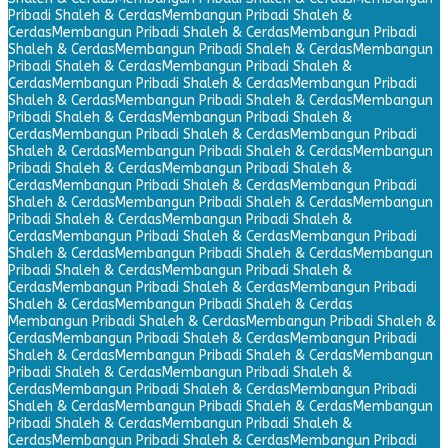
Pribadi Shaleh & Cerdas
Membangun Pribadi Shaleh &
Cerdas
Membangun Pribadi Shaleh & Cerdas
Membangun Pribadi
Shaleh & Cerdas
Membangun Pribadi Shaleh & Cerdas
Membangun
Pribadi Shaleh & Cerdas
Membangun Pribadi Shaleh &
Cerdas
Membangun Pribadi Shaleh & Cerdas
Membangun Pribadi
Shaleh & Cerdas
Membangun Pribadi Shaleh & Cerdas
Membangun
Pribadi Shaleh & Cerdas
Membangun Pribadi Shaleh &
Cerdas
Membangun Pribadi Shaleh & Cerdas
Membangun Pribadi
Shaleh & Cerdas
Membangun Pribadi Shaleh & Cerdas
Membangun
Pribadi Shaleh & Cerdas
Membangun Pribadi Shaleh &
Cerdas
Membangun Pribadi Shaleh & Cerdas
Membangun Pribadi
Shaleh & Cerdas
Membangun Pribadi Shaleh & Cerdas
Membangun
Pribadi Shaleh & Cerdas
Membangun Pribadi Shaleh &
Cerdas
Membangun Pribadi Shaleh & Cerdas
Membangun Pribadi
Shaleh & Cerdas
Membangun Pribadi Shaleh & Cerdas
Membangun
Pribadi Shaleh & Cerdas
Membangun Pribadi Shaleh &
Cerdas
Membangun Pribadi Shaleh & Cerdas
Membangun Pribadi
Shaleh & Cerdas
Membangun Pribadi Shaleh & Cerdas
Membangun Pribadi Shaleh & Cerdas
Membangun Pribadi Shaleh &
Cerdas
Membangun Pribadi Shaleh & Cerdas
Membangun Pribadi
Shaleh & Cerdas
Membangun Pribadi Shaleh & Cerdas
Membangun
Pribadi Shaleh & Cerdas
Membangun Pribadi Shaleh &
Cerdas
Membangun Pribadi Shaleh & Cerdas
Membangun Pribadi
Shaleh & Cerdas
Membangun Pribadi Shaleh & Cerdas
Membangun
Pribadi Shaleh & Cerdas
Membangun Pribadi Shaleh &
Cerdas
Membangun Pribadi Shaleh & Cerdas
Membangun Pribadi