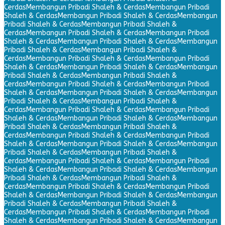
Cerdas
Membangun Pribadi Shaleh & Cerdas
Membangun Pribadi
Shaleh & Cerdas
Membangun Pribadi Shaleh & Cerdas
Membangun
Pribadi Shaleh & Cerdas
Membangun Pribadi Shaleh &
Cerdas
Membangun Pribadi Shaleh & Cerdas
Membangun Pribadi
Shaleh & Cerdas
Membangun Pribadi Shaleh & Cerdas
Membangun
Pribadi Shaleh & Cerdas
Membangun Pribadi Shaleh &
Cerdas
Membangun Pribadi Shaleh & Cerdas
Membangun Pribadi
Shaleh & Cerdas
Membangun Pribadi Shaleh & Cerdas
Membangun
Pribadi Shaleh & Cerdas
Membangun Pribadi Shaleh &
Cerdas
Membangun Pribadi Shaleh & Cerdas
Membangun Pribadi
Shaleh & Cerdas
Membangun Pribadi Shaleh & Cerdas
Membangun
Pribadi Shaleh & Cerdas
Membangun Pribadi Shaleh &
Cerdas
Membangun Pribadi Shaleh & Cerdas
Membangun Pribadi
Shaleh & Cerdas
Membangun Pribadi Shaleh & Cerdas
Membangun
Pribadi Shaleh & Cerdas
Membangun Pribadi Shaleh &
Cerdas
Membangun Pribadi Shaleh & Cerdas
Membangun Pribadi
Shaleh & Cerdas
Membangun Pribadi Shaleh & Cerdas
Membangun
Pribadi Shaleh & Cerdas
Membangun Pribadi Shaleh &
Cerdas
Membangun Pribadi Shaleh & Cerdas
Membangun Pribadi
Shaleh & Cerdas
Membangun Pribadi Shaleh & Cerdas
Membangun
Pribadi Shaleh & Cerdas
Membangun Pribadi Shaleh &
Cerdas
Membangun Pribadi Shaleh & Cerdas
Membangun Pribadi
Shaleh & Cerdas
Membangun Pribadi Shaleh & Cerdas
Membangun
Pribadi Shaleh & Cerdas
Membangun Pribadi Shaleh &
Cerdas
Membangun Pribadi Shaleh & Cerdas
Membangun Pribadi
Shaleh & Cerdas
Membangun Pribadi Shaleh & Cerdas
Membangun