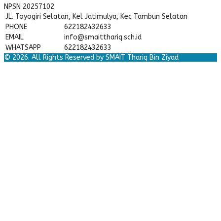
NPSN
20257102
JL. Toyogiri Selatan, Kel Jatimulya, Kec Tambun Selatan
PHONE
622182432633
EMAIL
info@smaitthariq.sch.id
WHATSAPP
622182432633
© 2026. All Rights Reserved by SMAIT Thariq Bin Ziyad