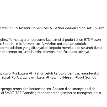
da tahun 859 Masehi. Universitas Al-Azhar adalah salah satu pusat
zahra. Pembelajaran pertama kali dimulai pada tahun 975 Masehi
Saat ini, misi Universitas Al-Azhar antara lain adalah
permasalahan yang ditanyakan kepada mereka dari seluruh dunia
dan matematika, ushuluddin, dakwah, dan fakultas lainnya.
, Kairo. Kurikulum Al-Azhar telah terbukti berhasil membentuk
), Yusuf Al-Qaradhawi, Hasan Al-Banna (Mesir) , Abdul Somad
 berpengalaman dan berkompeten. Bahkan diantaranya adalah
t ilmu di SMAIT TBZ Boarding mendapatkan gambaran mengenai pola