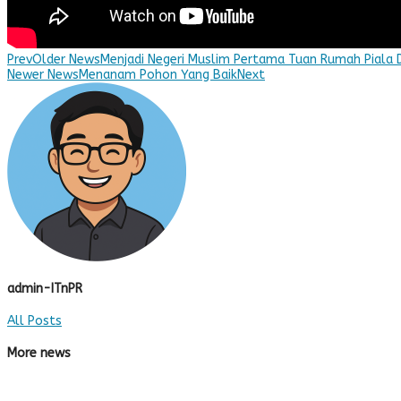
Prev
Older News
Menjadi Negeri Muslim Pertama Tuan Rumah Piala 
Newer News
Menanam Pohon Yang Baik
Next
admin-ITnPR
All Posts
More news