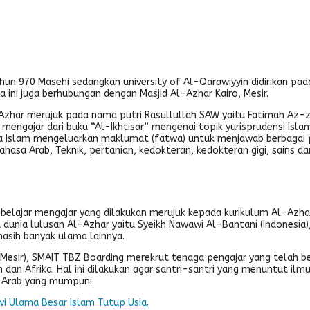
ahun 970 Masehi sedangkan university of Al-Qarawiyyin didirikan pa
a ini juga berhubungan dengan Masjid Al-Azhar Kairo, Mesir.
-Azhar merujuk pada nama putri Rasullullah SAW yaitu Fatimah Az-
ngajar dari buku “Al-Ikhtisar” mengenai topik yurisprudensi Islam. 
ana Islam mengeluarkan maklumat (fatwa) untuk menjawab berbagai 
Bahasa Arab, Teknik, pertanian, kedokteran, kedokteran gigi, sains 
 belajar mengajar yang dilakukan merujuk kepada kurikulum Al-Azhar
dunia lulusan Al-Azhar yaitu Syeikh Nawawi Al-Bantani (Indonesia
masih banyak ulama lainnya.
(Mesir), SMAIT TBZ Boarding merekrut tenaga pengajar yang telah
ngah dan Afrika. Hal ini dilakukan agar santri-santri yang menuntu
a Arab yang mumpuni.
dawi Ulama Besar Islam Tutup Usia.