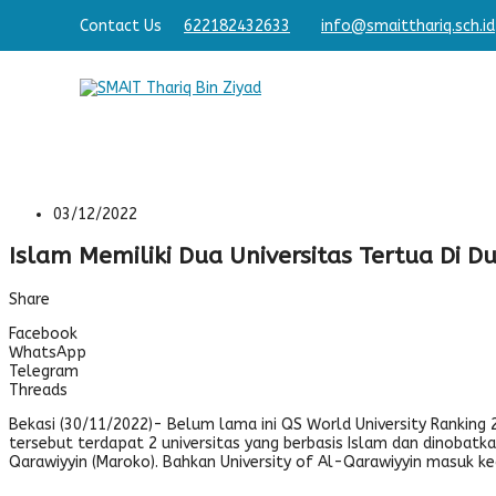
adi Shaleh & Cerdas
Contact Us
622182432633
Membangun Pribadi Shaleh & Cerdas
info@smaitthariq.sch.id
03/12/2022
Islam Memiliki Dua Universitas Tertua Di D
Share
Facebook
WhatsApp
Telegram
Threads
Bekasi (30/11/2022)- Belum lama ini QS World University Ranking 202
tersebut terdapat 2 universitas yang berbasis Islam dan dinobatkan
Qarawiyyin (Maroko). Bahkan University of Al-Qarawiyyin masuk ke