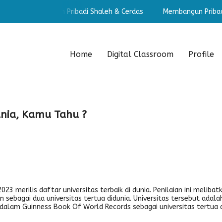
Membangun Pribadi Shaleh & Cerdas
Membangun Pribadi Shale
Home
Digital Classroom
Profile
unia, Kamu Tahu ?
3 merilis daftar universitas terbaik di dunia. Penilaian ini melibatk
 sebagai dua universitas tertua didunia. Universitas tersebut adalah
dalam Guinness Book Of World Records sebagai universitas tertua d