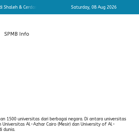
h & Cerdas
Membangun Pribadi Shaleh & Cerdas
Saturday,
08 Aug 2026
Membangu
SPMB Info
an 1500 universitas dari berbagai negara. Di antara universitas
 Universitas Al-Azhar Cairo (Mesir) dan University of Al-
i dunia.