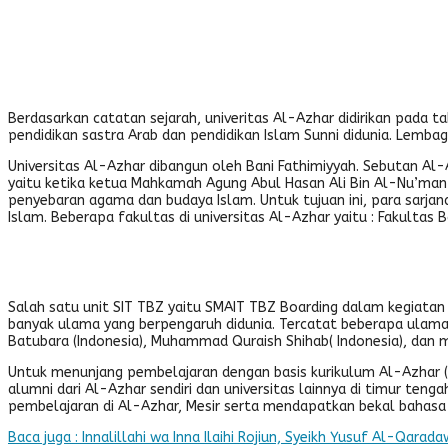
Berdasarkan catatan sejarah, univeritas Al-Azhar didirikan pada t
pendidikan sastra Arab dan pendidikan Islam Sunni didunia. Lembag
Universitas Al-Azhar dibangun oleh Bani Fathimiyyah. Sebutan Al
yaitu ketika ketua Mahkamah Agung Abul Hasan Ali Bin Al-Nu’man me
penyebaran agama dan budaya Islam. Untuk tujuan ini, para sarj
Islam. Beberapa fakultas di universitas Al-Azhar yaitu : Fakultas 
Salah satu unit SIT TBZ yaitu SMAIT TBZ Boarding dalam kegiatan
banyak ulama yang berpengaruh didunia. Tercatat beberapa ulama 
Batubara (Indonesia), Muhammad Quraish Shihab( Indonesia), dan 
Untuk menunjang pembelajaran dengan basis kurikulum Al-Azhar 
alumni dari Al-Azhar sendiri dan universitas lainnya di timur te
pembelajaran di Al-Azhar, Mesir serta mendapatkan bekal bahas
Baca juga : Innalillahi wa Inna Ilaihi Rojiun, Syeikh Yusuf Al-Qara