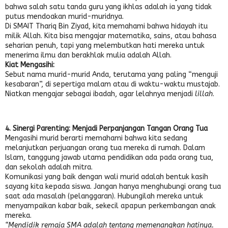
bahwa salah satu tanda guru yang ikhlas adalah ia yang tidak
putus mendoakan murid-muridnya.
Di SMAIT Thariq Bin Ziyad, kita memahami bahwa hidayah itu
milik Allah. Kita bisa mengajar matematika, sains, atau bahasa
seharian penuh, tapi yang melembutkan hati mereka untuk
menerima ilmu dan berakhlak mulia adalah Allah.
Kiat Mengasihi:
Sebut nama murid-murid Anda, terutama yang paling “menguji
kesabaran”, di sepertiga malam atau di waktu-waktu mustajab.
Niatkan mengajar sebagai ibadah, agar lelahnya menjadi
lillah
.
4. Sinergi Parenting: Menjadi Perpanjangan Tangan Orang Tua
Mengasihi murid berarti memahami bahwa kita sedang
melanjutkan perjuangan orang tua mereka di rumah. Dalam
Islam, tanggung jawab utama pendidikan ada pada orang tua,
dan sekolah adalah mitra.
Komunikasi yang baik dengan wali murid adalah bentuk kasih
sayang kita kepada siswa. Jangan hanya menghubungi orang tua
saat ada masalah (pelanggaran). Hubungilah mereka untuk
menyampaikan kabar baik, sekecil apapun perkembangan anak
mereka.
“Mendidik remaja SMA adalah tentang memenangkan hatinya.