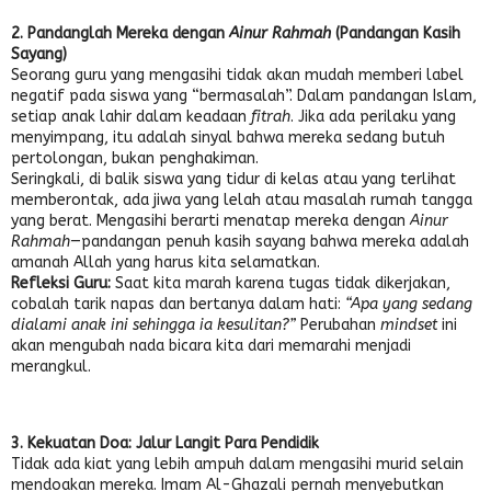
2. Pandanglah Mereka dengan
Ainur Rahmah
(Pandangan Kasih
Sayang)
Seorang guru yang mengasihi tidak akan mudah memberi label
negatif pada siswa yang “bermasalah”. Dalam pandangan Islam,
setiap anak lahir dalam keadaan
fitrah
. Jika ada perilaku yang
menyimpang, itu adalah sinyal bahwa mereka sedang butuh
pertolongan, bukan penghakiman.
Seringkali, di balik siswa yang tidur di kelas atau yang terlihat
memberontak, ada jiwa yang lelah atau masalah rumah tangga
yang berat. Mengasihi berarti menatap mereka dengan
Ainur
Rahmah
—pandangan penuh kasih sayang bahwa mereka adalah
amanah Allah yang harus kita selamatkan.
Refleksi Guru:
Saat kita marah karena tugas tidak dikerjakan,
cobalah tarik napas dan bertanya dalam hati:
“Apa yang sedang
dialami anak ini sehingga ia kesulitan?”
Perubahan
mindset
ini
akan mengubah nada bicara kita dari memarahi menjadi
merangkul.
3. Kekuatan Doa: Jalur Langit Para Pendidik
Tidak ada kiat yang lebih ampuh dalam mengasihi murid selain
mendoakan mereka. Imam Al-Ghazali pernah menyebutkan