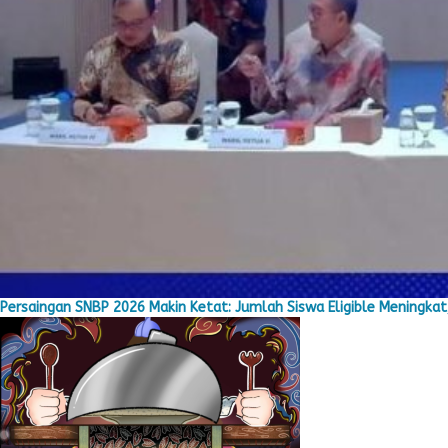
Persaingan SNBP 2026 Makin Ketat: Jumlah Siswa Eligible Meningkat,