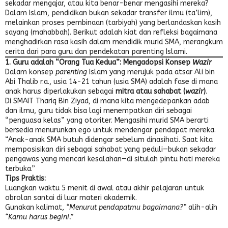
sekadar mengajar, atau kita benar-benar mengasihi mereka?
Dalam Islam, pendidikan bukan sekadar transfer ilmu (ta’lim),
melainkan proses pembinaan (tarbiyah) yang berlandaskan kasih
sayang (mahabbah). Berikut adalah kiat dan refleksi bagaimana
menghadirkan rasa kasih dalam mendidik murid SMA, merangkum
cerita dari para guru dan pendekatan parenting Islami.
1. Guru adalah “Orang Tua Kedua”: Mengadopsi Konsep
Wazir
Dalam konsep
parenting
Islam yang merujuk pada atsar Ali bin
Abi Thalib r.a., usia 14-21 tahun (usia SMA) adalah fase di mana
anak harus diperlakukan sebagai
mitra atau sahabat (
wazir
)
.
Di SMAIT Thariq Bin Ziyad, di mana kita mengedepankan adab
dan ilmu, guru tidak bisa lagi menempatkan diri sebagai
“penguasa kelas” yang otoriter. Mengasihi murid SMA berarti
bersedia menurunkan ego untuk mendengar pendapat mereka.
“Anak-anak SMA butuh didengar sebelum dinasihati. Saat kita
memposisikan diri sebagai sahabat yang peduli—bukan sekadar
pengawas yang mencari kesalahan—di situlah pintu hati mereka
terbuka.”
Tips Praktis:
Luangkan waktu 5 menit di awal atau akhir pelajaran untuk
obrolan santai di luar materi akademik.
Gunakan kalimat,
“Menurut pendapatmu bagaimana?”
alih-alih
“Kamu harus begini.”