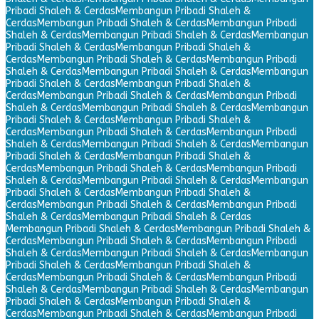
Pribadi Shaleh & Cerdas
Membangun Pribadi Shaleh &
Cerdas
Membangun Pribadi Shaleh & Cerdas
Membangun Pribadi
Shaleh & Cerdas
Membangun Pribadi Shaleh & Cerdas
Membangun
Pribadi Shaleh & Cerdas
Membangun Pribadi Shaleh &
Cerdas
Membangun Pribadi Shaleh & Cerdas
Membangun Pribadi
Shaleh & Cerdas
Membangun Pribadi Shaleh & Cerdas
Membangun
Pribadi Shaleh & Cerdas
Membangun Pribadi Shaleh &
Cerdas
Membangun Pribadi Shaleh & Cerdas
Membangun Pribadi
Shaleh & Cerdas
Membangun Pribadi Shaleh & Cerdas
Membangun
Pribadi Shaleh & Cerdas
Membangun Pribadi Shaleh &
Cerdas
Membangun Pribadi Shaleh & Cerdas
Membangun Pribadi
Shaleh & Cerdas
Membangun Pribadi Shaleh & Cerdas
Membangun
Pribadi Shaleh & Cerdas
Membangun Pribadi Shaleh &
Cerdas
Membangun Pribadi Shaleh & Cerdas
Membangun Pribadi
Shaleh & Cerdas
Membangun Pribadi Shaleh & Cerdas
Membangun
Pribadi Shaleh & Cerdas
Membangun Pribadi Shaleh &
Cerdas
Membangun Pribadi Shaleh & Cerdas
Membangun Pribadi
Shaleh & Cerdas
Membangun Pribadi Shaleh & Cerdas
Membangun Pribadi Shaleh & Cerdas
Membangun Pribadi Shaleh &
Cerdas
Membangun Pribadi Shaleh & Cerdas
Membangun Pribadi
Shaleh & Cerdas
Membangun Pribadi Shaleh & Cerdas
Membangun
Pribadi Shaleh & Cerdas
Membangun Pribadi Shaleh &
Cerdas
Membangun Pribadi Shaleh & Cerdas
Membangun Pribadi
Shaleh & Cerdas
Membangun Pribadi Shaleh & Cerdas
Membangun
Pribadi Shaleh & Cerdas
Membangun Pribadi Shaleh &
Cerdas
Membangun Pribadi Shaleh & Cerdas
Membangun Pribadi