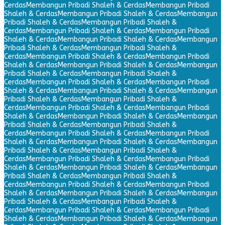
Cerdas
Membangun Pribadi Shaleh & Cerdas
Membangun Pribadi
Shaleh & Cerdas
Membangun Pribadi Shaleh & Cerdas
Membangun
Pribadi Shaleh & Cerdas
Membangun Pribadi Shaleh &
Cerdas
Membangun Pribadi Shaleh & Cerdas
Membangun Pribadi
Shaleh & Cerdas
Membangun Pribadi Shaleh & Cerdas
Membangun
Pribadi Shaleh & Cerdas
Membangun Pribadi Shaleh &
Cerdas
Membangun Pribadi Shaleh & Cerdas
Membangun Pribadi
Shaleh & Cerdas
Membangun Pribadi Shaleh & Cerdas
Membangun
Pribadi Shaleh & Cerdas
Membangun Pribadi Shaleh &
Cerdas
Membangun Pribadi Shaleh & Cerdas
Membangun Pribadi
Shaleh & Cerdas
Membangun Pribadi Shaleh & Cerdas
Membangun
Pribadi Shaleh & Cerdas
Membangun Pribadi Shaleh &
Cerdas
Membangun Pribadi Shaleh & Cerdas
Membangun Pribadi
Shaleh & Cerdas
Membangun Pribadi Shaleh & Cerdas
Membangun
Pribadi Shaleh & Cerdas
Membangun Pribadi Shaleh &
Cerdas
Membangun Pribadi Shaleh & Cerdas
Membangun Pribadi
Shaleh & Cerdas
Membangun Pribadi Shaleh & Cerdas
Membangun
Pribadi Shaleh & Cerdas
Membangun Pribadi Shaleh &
Cerdas
Membangun Pribadi Shaleh & Cerdas
Membangun Pribadi
Shaleh & Cerdas
Membangun Pribadi Shaleh & Cerdas
Membangun
Pribadi Shaleh & Cerdas
Membangun Pribadi Shaleh &
Cerdas
Membangun Pribadi Shaleh & Cerdas
Membangun Pribadi
Shaleh & Cerdas
Membangun Pribadi Shaleh & Cerdas
Membangun
Pribadi Shaleh & Cerdas
Membangun Pribadi Shaleh &
Cerdas
Membangun Pribadi Shaleh & Cerdas
Membangun Pribadi
Shaleh & Cerdas
Membangun Pribadi Shaleh & Cerdas
Membangun