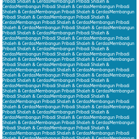
Pribadi Shaleh & Cerdas
Membangun Pribadi Shaleh &
Cerdas
Membangun Pribadi Shaleh & Cerdas
Membangun Pribadi
Shaleh & Cerdas
Membangun Pribadi Shaleh & Cerdas
Membangun
Pribadi Shaleh & Cerdas
Membangun Pribadi Shaleh &
Cerdas
Membangun Pribadi Shaleh & Cerdas
Membangun Pribadi
Shaleh & Cerdas
Membangun Pribadi Shaleh & Cerdas
Membangun
Pribadi Shaleh & Cerdas
Membangun Pribadi Shaleh &
Cerdas
Membangun Pribadi Shaleh & Cerdas
Membangun Pribadi
Shaleh & Cerdas
Membangun Pribadi Shaleh & Cerdas
Membangun
Pribadi Shaleh & Cerdas
Membangun Pribadi Shaleh &
Cerdas
Membangun Pribadi Shaleh & Cerdas
Membangun Pribadi
Shaleh & Cerdas
Membangun Pribadi Shaleh & Cerdas
Membangun
Pribadi Shaleh & Cerdas
Membangun Pribadi Shaleh &
Cerdas
Membangun Pribadi Shaleh & Cerdas
Membangun Pribadi
Shaleh & Cerdas
Membangun Pribadi Shaleh & Cerdas
Membangun
Pribadi Shaleh & Cerdas
Membangun Pribadi Shaleh &
Cerdas
Membangun Pribadi Shaleh & Cerdas
Membangun Pribadi
Shaleh & Cerdas
Membangun Pribadi Shaleh & Cerdas
Membangun
Pribadi Shaleh & Cerdas
Membangun Pribadi Shaleh &
Cerdas
Membangun Pribadi Shaleh & Cerdas
Membangun Pribadi
Shaleh & Cerdas
Membangun Pribadi Shaleh & Cerdas
Membangun
Pribadi Shaleh & Cerdas
Membangun Pribadi Shaleh &
Cerdas
Membangun Pribadi Shaleh & Cerdas
Membangun Pribadi
Shaleh & Cerdas
Membangun Pribadi Shaleh & Cerdas
Membangun
Pribadi Shaleh & Cerdas
Membangun Pribadi Shaleh &
Cerdas
Membangun Pribadi Shaleh & Cerdas
Membangun Pribadi
Shaleh & Cerdas
Membangun Pribadi Shaleh & Cerdas
Membangun