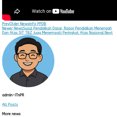
Prev
Older News
Info PPDB
Newer News
Susul Pendidikan Dasar, Rapor Pendidikan Menengah
Dan Atas SIT TBZ Juga Menempati Peringkat Atas Nasional.
Next
admin-ITnPR
All Posts
More news