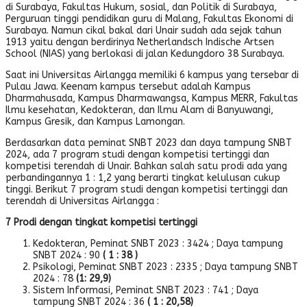
di Surabaya, Fakultas Hukum, sosial, dan Politik di Surabaya,
Perguruan tinggi pendidikan guru di Malang, Fakultas Ekonomi di
Surabaya. Namun cikal bakal dari Unair sudah ada sejak tahun
1913 yaitu dengan berdirinya Netherlandsch Indische Artsen
School (NIAS) yang berlokasi di jalan Kedungdoro 38 Surabaya.
Saat ini Universitas Airlangga memiliki 6 kampus yang tersebar di
Pulau Jawa. Keenam kampus tersebut adalah Kampus
Dharmahusada, Kampus Dharmawangsa, Kampus MERR, Fakultas
Ilmu kesehatan, Kedokteran, dan Ilmu Alam di Banyuwangi,
Kampus Gresik, dan Kampus Lamongan.
Berdasarkan data peminat SNBT 2023 dan daya tampung SNBT
2024, ada 7 program studi dengan kompetisi tertinggi dan
kompetisi terendah di Unair. Bahkan salah satu prodi ada yang
perbandingannya 1 : 1,2 yang berarti tingkat kelulusan cukup
tinggi. Berikut 7 program studi dengan kompetisi tertinggi dan
terendah di Universitas Airlangga :
7 Prodi dengan tingkat kompetisi tertinggi
Kedokteran, Peminat SNBT 2023 : 3424 ; Daya tampung
SNBT 2024 : 90
( 1 : 38 )
Psikologi, Peminat SNBT 2023 : 2335 ; Daya tampung SNBT
2024 : 78
(1: 29,9)
Sistem Informasi, Peminat SNBT 2023 : 741 ; Daya
tampung SNBT 2024 : 36
( 1 : 20,58)