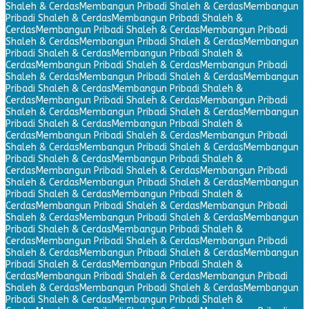
Shaleh & Cerdas
Membangun Pribadi Shaleh & Cerdas
Membangun
Pribadi Shaleh & Cerdas
Membangun Pribadi Shaleh &
Cerdas
Membangun Pribadi Shaleh & Cerdas
Membangun Pribadi
Shaleh & Cerdas
Membangun Pribadi Shaleh & Cerdas
Membangun
Pribadi Shaleh & Cerdas
Membangun Pribadi Shaleh &
Cerdas
Membangun Pribadi Shaleh & Cerdas
Membangun Pribadi
Shaleh & Cerdas
Membangun Pribadi Shaleh & Cerdas
Membangun
Pribadi Shaleh & Cerdas
Membangun Pribadi Shaleh &
Cerdas
Membangun Pribadi Shaleh & Cerdas
Membangun Pribadi
Shaleh & Cerdas
Membangun Pribadi Shaleh & Cerdas
Membangun
Pribadi Shaleh & Cerdas
Membangun Pribadi Shaleh &
Cerdas
Membangun Pribadi Shaleh & Cerdas
Membangun Pribadi
Shaleh & Cerdas
Membangun Pribadi Shaleh & Cerdas
Membangun
Pribadi Shaleh & Cerdas
Membangun Pribadi Shaleh &
Cerdas
Membangun Pribadi Shaleh & Cerdas
Membangun Pribadi
Shaleh & Cerdas
Membangun Pribadi Shaleh & Cerdas
Membangun
Pribadi Shaleh & Cerdas
Membangun Pribadi Shaleh &
Cerdas
Membangun Pribadi Shaleh & Cerdas
Membangun Pribadi
Shaleh & Cerdas
Membangun Pribadi Shaleh & Cerdas
Membangun
Pribadi Shaleh & Cerdas
Membangun Pribadi Shaleh &
Cerdas
Membangun Pribadi Shaleh & Cerdas
Membangun Pribadi
Shaleh & Cerdas
Membangun Pribadi Shaleh & Cerdas
Membangun
Pribadi Shaleh & Cerdas
Membangun Pribadi Shaleh &
Cerdas
Membangun Pribadi Shaleh & Cerdas
Membangun Pribadi
Shaleh & Cerdas
Membangun Pribadi Shaleh & Cerdas
Membangun
Pribadi Shaleh & Cerdas
Membangun Pribadi Shaleh &