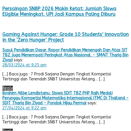
Persaingan SNBP 2026 Makin Ketat: Jumlah Siswa
Eligible Meningkat, UPI Jadi Kampus Paling Diburu
Gaming Against Hunger: Grade 10 Students’ Innovation
in the ‘Zero Hunger’ Project
Susul Pendidikan Dasar, Rapor Pendidikan Menengah Dan Atas SIT
TBZ Juga Menempati Peringkat Atas Nasional. - SMAIT Thariq Bin
Ziyad
says:
28/03/2024 at 9:25 am
[…] Baca juga : 7 Prodi Sarjana Dengan Tingkat Kompetisi
Tertinggi dan Terendah SNBT Universitas Airlang… […]
Reply
Ibrahim Ailbe Lendistanu, Siswa SDIT TBZ PHP Raih Medali
Perunggu Kompetisi Matematika Internasional ITMC Di Thailand -
SDIT Thariq Bin Ziyad - Pondok Hijau Permai
says:
27/04/2024 at 9:22 am
[…] Baca juga : 7 Prodi Sarjana Dengan Tingkat Kompetisi
Tertinggi dan Terendah SNBT Universitas Airlang… […]