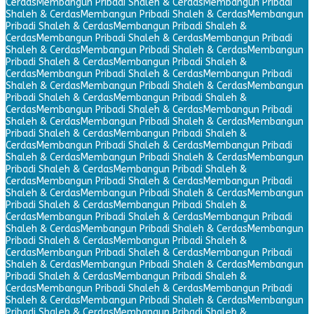
Cerdas
Membangun Pribadi Shaleh & Cerdas
Membangun Pribadi
Shaleh & Cerdas
Membangun Pribadi Shaleh & Cerdas
Membangun
Pribadi Shaleh & Cerdas
Membangun Pribadi Shaleh &
Cerdas
Membangun Pribadi Shaleh & Cerdas
Membangun Pribadi
Shaleh & Cerdas
Membangun Pribadi Shaleh & Cerdas
Membangun
Pribadi Shaleh & Cerdas
Membangun Pribadi Shaleh &
Cerdas
Membangun Pribadi Shaleh & Cerdas
Membangun Pribadi
Shaleh & Cerdas
Membangun Pribadi Shaleh & Cerdas
Membangun
Pribadi Shaleh & Cerdas
Membangun Pribadi Shaleh &
Cerdas
Membangun Pribadi Shaleh & Cerdas
Membangun Pribadi
Shaleh & Cerdas
Membangun Pribadi Shaleh & Cerdas
Membangun
Pribadi Shaleh & Cerdas
Membangun Pribadi Shaleh &
Cerdas
Membangun Pribadi Shaleh & Cerdas
Membangun Pribadi
Shaleh & Cerdas
Membangun Pribadi Shaleh & Cerdas
Membangun
Pribadi Shaleh & Cerdas
Membangun Pribadi Shaleh &
Cerdas
Membangun Pribadi Shaleh & Cerdas
Membangun Pribadi
Shaleh & Cerdas
Membangun Pribadi Shaleh & Cerdas
Membangun
Pribadi Shaleh & Cerdas
Membangun Pribadi Shaleh &
Cerdas
Membangun Pribadi Shaleh & Cerdas
Membangun Pribadi
Shaleh & Cerdas
Membangun Pribadi Shaleh & Cerdas
Membangun
Pribadi Shaleh & Cerdas
Membangun Pribadi Shaleh &
Cerdas
Membangun Pribadi Shaleh & Cerdas
Membangun Pribadi
Shaleh & Cerdas
Membangun Pribadi Shaleh & Cerdas
Membangun
Pribadi Shaleh & Cerdas
Membangun Pribadi Shaleh &
Cerdas
Membangun Pribadi Shaleh & Cerdas
Membangun Pribadi
Shaleh & Cerdas
Membangun Pribadi Shaleh & Cerdas
Membangun
Pribadi Shaleh & Cerdas
Membangun Pribadi Shaleh &