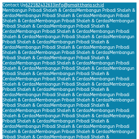
Contact Us
622182432633
info@smaitthariq.sch.id
Membangun Pribadi Shaleh & Cerdas
Membangun Pribadi Shaleh &
Cerdas
Membangun Pribadi Shaleh & Cerdas
Membangun Pribadi
Shaleh & Cerdas
Membangun Pribadi Shaleh & Cerdas
Membangun
Pribadi Shaleh & Cerdas
Membangun Pribadi Shaleh &
Cerdas
Membangun Pribadi Shaleh & Cerdas
Membangun Pribadi
Shaleh & Cerdas
Membangun Pribadi Shaleh & Cerdas
Membangun
Pribadi Shaleh & Cerdas
Membangun Pribadi Shaleh &
Cerdas
Membangun Pribadi Shaleh & Cerdas
Membangun Pribadi
Shaleh & Cerdas
Membangun Pribadi Shaleh & Cerdas
Membangun
Pribadi Shaleh & Cerdas
Membangun Pribadi Shaleh &
Cerdas
Membangun Pribadi Shaleh & Cerdas
Membangun Pribadi
Shaleh & Cerdas
Membangun Pribadi Shaleh & Cerdas
Membangun
Pribadi Shaleh & Cerdas
Membangun Pribadi Shaleh &
Cerdas
Membangun Pribadi Shaleh & Cerdas
Membangun Pribadi
Shaleh & Cerdas
Membangun Pribadi Shaleh & Cerdas
Membangun
Pribadi Shaleh & Cerdas
Membangun Pribadi Shaleh &
Cerdas
Membangun Pribadi Shaleh & Cerdas
Membangun Pribadi
Shaleh & Cerdas
Membangun Pribadi Shaleh & Cerdas
Membangun
Pribadi Shaleh & Cerdas
Membangun Pribadi Shaleh &
Cerdas
Membangun Pribadi Shaleh & Cerdas
Membangun Pribadi
Shaleh & Cerdas
Membangun Pribadi Shaleh & Cerdas
Membangun
Pribadi Shaleh & Cerdas
Membangun Pribadi Shaleh &
Cerdas
Membangun Pribadi Shaleh & Cerdas
Membangun Pribadi
Shaleh & Cerdas
Membangun Pribadi Shaleh & Cerdas
Membangun
Pribadi Shaleh & Cerdas
Membangun Pribadi Shaleh &