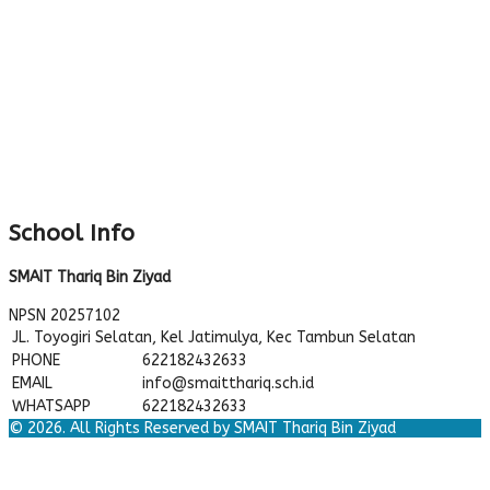
School Info
SMAIT Thariq Bin Ziyad
NPSN
20257102
JL. Toyogiri Selatan, Kel Jatimulya, Kec Tambun Selatan
PHONE
622182432633
EMAIL
info@smaitthariq.sch.id
WHATSAPP
622182432633
© 2026. All Rights Reserved by SMAIT Thariq Bin Ziyad