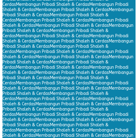
Cerdas
Membangun Pribadi Shaleh & Cerdas
Membangun Pribadi
Shaleh & Cerdas
Membangun Pribadi Shaleh & Cerdas
Membangun
Pribadi Shaleh & Cerdas
Membangun Pribadi Shaleh &
Cerdas
Membangun Pribadi Shaleh & Cerdas
Membangun Pribadi
Shaleh & Cerdas
Membangun Pribadi Shaleh & Cerdas
Membangun
Pribadi Shaleh & Cerdas
Membangun Pribadi Shaleh &
Cerdas
Membangun Pribadi Shaleh & Cerdas
Membangun Pribadi
Shaleh & Cerdas
Membangun Pribadi Shaleh & Cerdas
Membangun
Pribadi Shaleh & Cerdas
Membangun Pribadi Shaleh &
Cerdas
Membangun Pribadi Shaleh & Cerdas
Membangun Pribadi
Shaleh & Cerdas
Membangun Pribadi Shaleh & Cerdas
Membangun
Pribadi Shaleh & Cerdas
Membangun Pribadi Shaleh &
Cerdas
Membangun Pribadi Shaleh & Cerdas
Membangun Pribadi
Shaleh & Cerdas
Membangun Pribadi Shaleh & Cerdas
Membangun
Pribadi Shaleh & Cerdas
Membangun Pribadi Shaleh &
Cerdas
Membangun Pribadi Shaleh & Cerdas
Membangun Pribadi
Shaleh & Cerdas
Membangun Pribadi Shaleh & Cerdas
Membangun
Pribadi Shaleh & Cerdas
Membangun Pribadi Shaleh &
Cerdas
Membangun Pribadi Shaleh & Cerdas
Membangun Pribadi
Shaleh & Cerdas
Membangun Pribadi Shaleh & Cerdas
Membangun
Pribadi Shaleh & Cerdas
Membangun Pribadi Shaleh &
Cerdas
Membangun Pribadi Shaleh & Cerdas
Membangun Pribadi
Shaleh & Cerdas
Membangun Pribadi Shaleh & Cerdas
Membangun
Pribadi Shaleh & Cerdas
Membangun Pribadi Shaleh &
Cerdas
Membangun Pribadi Shaleh & Cerdas
Membangun Pribadi
Shaleh & Cerdas
Membangun Pribadi Shaleh & Cerdas
Membangun