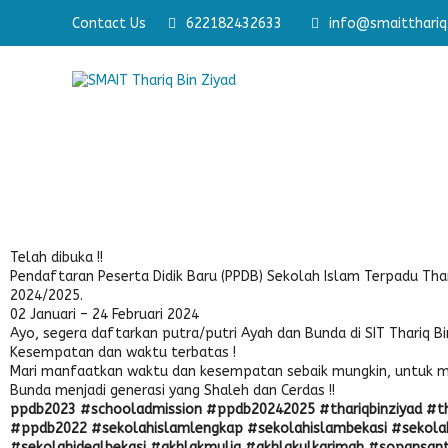
Contact Us
Membangun Pribadi Shaleh & Cerdas
622182432633
info@smaitthariq.
Membang
Telah dibuka !!
Pendaftaran Peserta Didik Baru (PPDB) Sekolah Islam Terpadu Thar
2024/2025.
02 Januari – 24 Februari 2024
Ayo, segera daftarkan putra/putri Ayah dan Bunda di SIT Thariq Bin
Kesempatan dan waktu terbatas !
Mari manfaatkan waktu dan kesempatan sebaik mungkin, untuk m
Bunda menjadi generasi yang Shaleh dan Cerdas !!
ppdb2023 #schooladmission #ppdb20242025 #thariqbinziyad #th
#ppdb2022 #sekolahislamlengkap #sekolahislambekasi #sekolaht
#sekolahidealbekasi #akhlakmulia #akhlakulkarimah #sopansan