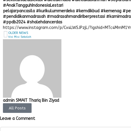
#AnakTangguhIndonesiaLestari
pelajarpancasila #kurikulummerdeka #kemdikbud #kemenag #p
#pendidikanmadrasah #madrasahmandiriberprestasi #kamimadra
#ppdb2024 #shalehdancerdas
https://www.instagram.com/p/Cx4LWSJPzjL/?igshid=MTc4MmM1Y
OLDER NEWS
Visi Misi Sekolah
admin SMAIT Thariq Bin Ziyad
All Posts
Leave a Comment