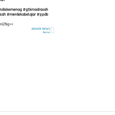
endiskemenag #gtkmadrasah
sah #merdekabelajar #ppdb
mI2Ng==
NEWER NEWS
Berita