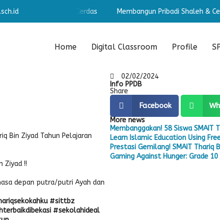
sch.id
un Pribadi Shaleh & Cerdas
Membangun Pribadi Shaleh & Cerd
Home
Digital Classroom
Profile
S
02/02/2024
Info PPDB
Share
Facebook
Wh
More news
Membanggakan! 58 Siswa SMAIT T
iq Bin Ziyad Tahun Pelajaran
Learn Islamic Education Using Fr
Prestasi Gemilang! SMAIT Thariq B
Gaming Against Hunger: Grade 10 S
 Ziyad !!
asa depan putra/putri Ayah dan
ariqsekokahku #sittbz
erbaikdibekasi #sekolahideal
tun