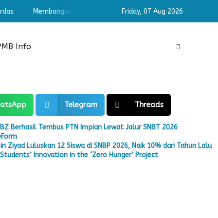
as
Membangun Pribadi Shaleh & Cerdas
Friday,
07 Aug 2026
Membangun Pribad
PMB Info
atsApp
Telegram
Threads
BZ Berhasil Tembus PTN Impian Lewat Jalur SNBT 2026
eeForm
in Ziyad Luluskan 12 Siswa di SNBP 2026, Naik 10% dari Tahun Lalu
tudents’ Innovation in the ‘Zero Hunger’ Project