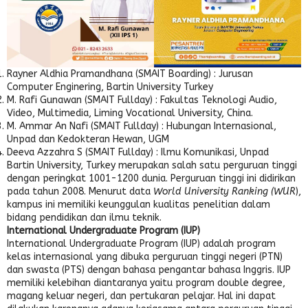
Rayner Aldhia Pramandhana (SMAIT Boarding) : Jurusan
Computer Enginering, Bartin University Turkey
M. Rafi Gunawan (SMAIT Fullday) : Fakultas Teknologi Audio,
Video, Multimedia, Liming Vocational University, China.
M. Ammar An Nafi (SMAIT Fullday) : Hubungan Internasional,
Unpad dan Kedokteran Hewan, UGM
Deeva Azzahra S (SMAIT Fullday) : Ilmu Komunikasi, Unpad
Bartin University, Turkey merupakan salah satu perguruan tinggi
dengan peringkat 1001-1200 dunia. Perguruan tinggi ini didirikan
pada tahun 2008. Menurut data
World University Ranking (WUR
),
kampus ini memiliki keunggulan kualitas penelitian dalam
bidang pendidikan dan ilmu teknik.
International Undergraduate Program (IUP)
International Undergraduate Program (IUP) adalah program
kelas internasional yang dibuka perguruan tinggi negeri (PTN)
dan swasta (PTS) dengan bahasa pengantar bahasa Inggris. IUP
memiliki kelebihan diantaranya yaitu program double degree,
magang keluar negeri, dan pertukaran pelajar. Hal ini dapat