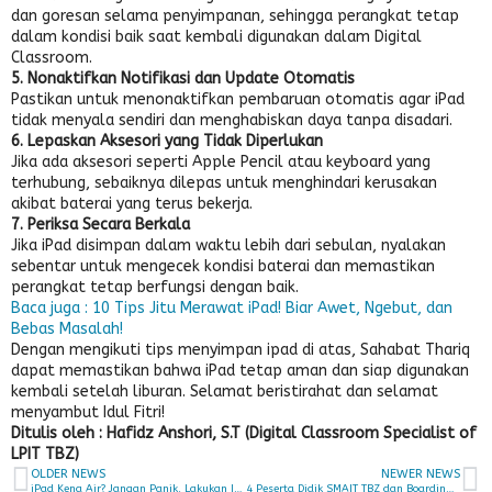
dan goresan selama penyimpanan, sehingga perangkat tetap
dalam kondisi baik saat kembali digunakan dalam Digital
Classroom.
5. Nonaktifkan Notifikasi dan Update Otomatis
Pastikan untuk menonaktifkan pembaruan otomatis agar iPad
tidak menyala sendiri dan menghabiskan daya tanpa disadari.
6. Lepaskan Aksesori yang Tidak Diperlukan
Jika ada aksesori seperti Apple Pencil atau keyboard yang
terhubung, sebaiknya dilepas untuk menghindari kerusakan
akibat baterai yang terus bekerja.
7. Periksa Secara Berkala
Jika iPad disimpan dalam waktu lebih dari sebulan, nyalakan
sebentar untuk mengecek kondisi baterai dan memastikan
perangkat tetap berfungsi dengan baik.
Baca juga : 10 Tips Jitu Merawat iPad! Biar Awet, Ngebut, dan
Bebas Masalah!
Dengan mengikuti tips menyimpan ipad di atas, Sahabat Thariq
dapat memastikan bahwa iPad tetap aman dan siap digunakan
kembali setelah liburan. Selamat beristirahat dan selamat
menyambut Idul Fitri!
Ditulis oleh : Hafidz Anshori, S.T (Digital Classroom Specialist of
LPIT TBZ)
OLDER NEWS
NEWER NEWS
iPad Kena Air? Jangan Panik, Lakukan Ini Biar Selamat!
4 Peserta Didik SMAIT TBZ dan Boarding School Lulus PTN Program IUP dan PTLN