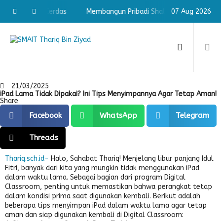
i Shaleh & Cerdas
Membangun Pribadi Shaleh & Cerdas
07 Aug 2026
M
21/03/2025
iPad Lama Tidak Dipakai? Ini Tips Menyimpannya Agar Tetap Aman!
Share
Facebook
WhatsApp
Telegram
Threads
Thariq.sch.id-
Halo, Sahabat Thariq! Menjelang libur panjang Idul
Fitri, banyak dari kita yang mungkin tidak menggunakan iPad
dalam waktu lama. Sebagai bagian dari program Digital
Classroom, penting untuk memastikan bahwa perangkat tetap
dalam kondisi prima saat digunakan kembali. Berikut adalah
beberapa tips menyimpan iPad dalam waktu lama agar tetap
aman dan siap digunakan kembali di Digital Classroom: