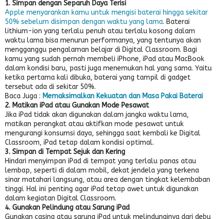
1. Simpan dengan Separuh Daya Terisi
Apple menyarankan kamu untuk mengisi baterai hingga sekitar
50% sebelum disimpan dengan waktu yang lama
. Baterai
lithium-ion yang terlalu penuh atau terlalu kosong dalam
waktu lama bisa menurun performanya, yang tentunya akan
mengganggu pengalaman belajar di Digital Classroom. Bagi
kamu yang sudah pernah membeli iPhone, iPad atau MacBook
dalam kondisi baru, pasti juga menemukan hal yang sama. Yaitu
ketika pertama kali dibuka, baterai yang tampil di gadget
tersebut ada di sekitar 50%.
Baca Juga :
Memaksimalkan Kekuatan dan Masa Pakai Baterai
2. Matikan iPad atau Gunakan Mode Pesawat
Jika iPad tidak akan digunakan dalam jangka waktu lama,
matikan perangkat atau aktifkan mode pesawat untuk
mengurangi konsumsi daya, sehingga saat kembali ke Digital
Classroom, iPad tetap dalam kondisi optimal.
3. Simpan di Tempat Sejuk dan Kering
Hindari menyimpan iPad di tempat yang terlalu panas atau
lembap, seperti di dalam mobil, dekat jendela yang terkena
sinar matahari langsung, atau area dengan tingkat kelembaban
tinggi. Hal ini penting agar iPad tetap awet untuk digunakan
dalam kegiatan Digital Classroom.
4. Gunakan Pelindung atau Sarung iPad
Gunakan casing atau sarung iPad untuk melindunginya dari debu