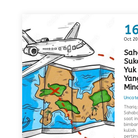
1
Oct 20
Sah
Suk
Yuk
Yan
Min
Uncat
Thariq
Sahaba
saat in
bimban
kuliah
pertim