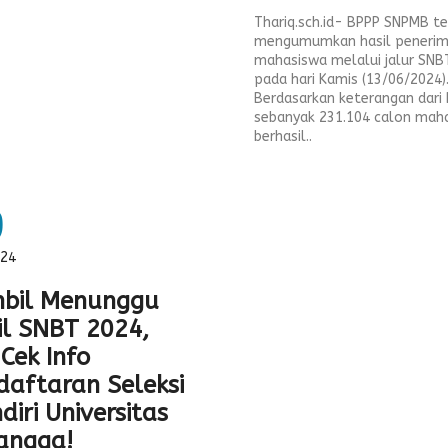
Thariq.sch.id- BPPP SNPMB t
mengumumkan hasil peneri
mahasiswa melalui jalur SNB
pada hari Kamis (13/06/2024)
Berdasarkan keterangan dari 
sebanyak 231.104 calon mah
berhasil..
9
024
bil Menunggu
il SNBT 2024,
Cek Info
daftaran Seleksi
iri Universitas
langga!