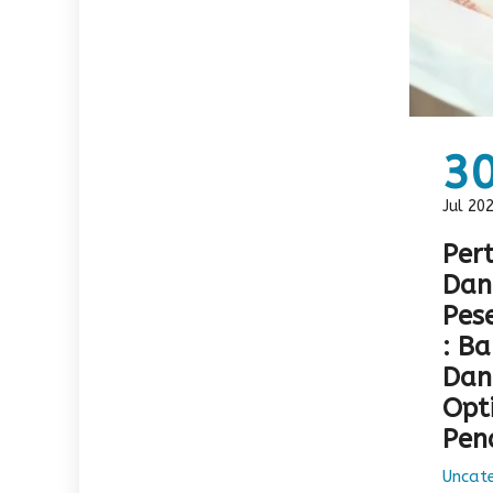
3
Jul 20
Per
Dan
Pese
: B
Dan
Opt
Pen
Uncat