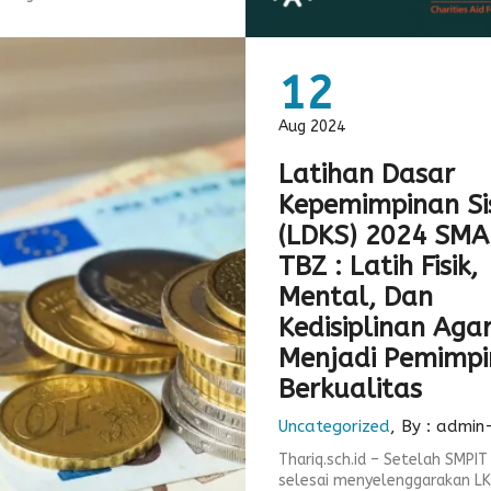
12
Aug 2024
Latihan Dasar
Kepemimpinan S
(LDKS) 2024 SMA
TBZ : Latih Fisik,
Mental, Dan
Kedisiplinan Aga
Menjadi Pemimpi
Berkualitas
Uncategorized
, By : admin
Thariq.sch.id – Setelah SMPI
selesai menyelenggarakan L