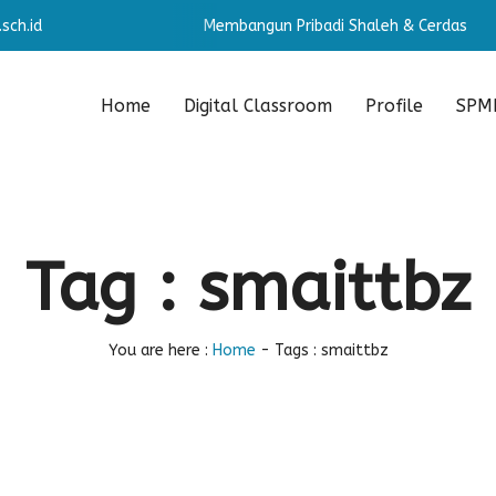
 & Cerdas
sch.id
Membangun Pribadi Shaleh & Cerdas
Membangun
Home
Digital Classroom
Profile
SPMB
Tag : smaittbz
You are here :
Home
-
Tags : smaittbz