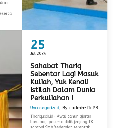
i ini
eserta
25
Jul 2024
Sahabat Thariq
Sebentar Lagi Masuk
Kuliah, Yuk Kenali
Istilah Dalam Dunia
Perkuliahan !
Uncategorized
, By : admin-ITnPR
Thariq.sch.id- Awal tahun ajaran
baru bagi peserta didik jenjang TK
sampai SMA/sederajat serentak