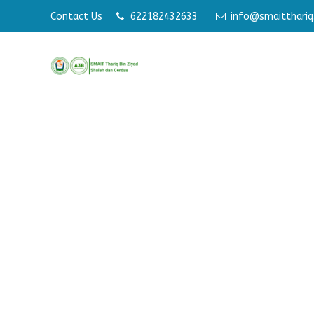
Contact Us
622182432633
Membangun Pribadi Shaleh
info@smaitthariq.