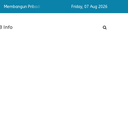
 Pribadi Shaleh & Cerdas
Membangun Pribadi Shaleh & Cerdas
Friday,
07 Aug 2026
 Info