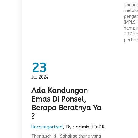
Thariq
melaks
pengen
(MPLS)
hampir
TBZ s
pertem
23
Jul 2024
Ada Kandungan
Emas Di Ponsel,
Berapa Beratnya Ya
?
Uncategorized
, By : admin-ITnPR
Thariq.sch.id- Sahabat thariq yang