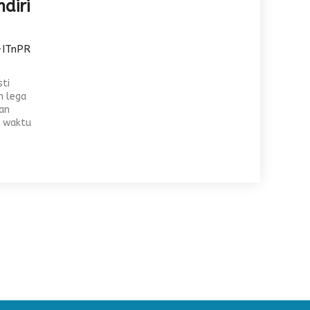
diri
-ITnPR
sti
n lega
an
 waktu