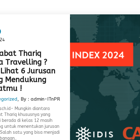
6
24
abat Thariq
a Travelling ?
 Lihat 6 Jurusan
g Mendukung
atmu !
egorized
, By : admin-ITnPR
.sch.id- Mungkin diantara
t Thariq khususnya yang
i berada di kelas 12 masih
g untuk menentukan jurusan
. Salah satu yang bisa menjadi
bangan..