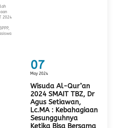
elah
maan
T 2024
.
BPPP,
asiswa
07
May 2024
Wisuda Al-Qur’an
2024 SMAIT TBZ, Dr
Agus Setiawan,
Lc.MA : Kebahagiaan
Sesungguhnya
Ketika Bisa Bersama