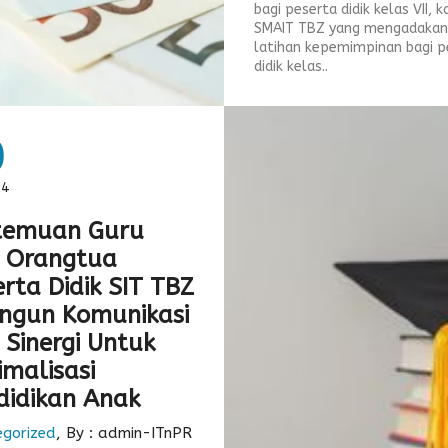
bagi peserta didik kelas VII, kal
SMAIT TBZ yang mengadakan
latihan kepemimpinan bagi p
didik kelas..
0
24
temuan Guru
 Orangtua
rta Didik SIT TBZ
angun Komunikasi
 Sinergi Untuk
imalisasi
didikan Anak
egorized
, By : admin-ITnPR