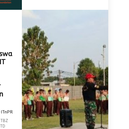
iswa
IT
r
n
-ITnPR
T TBZ
KTD