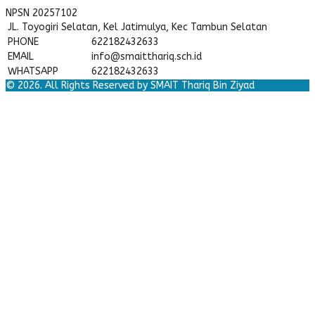
NPSN
20257102
JL. Toyogiri Selatan, Kel Jatimulya, Kec Tambun Selatan
PHONE
622182432633
EMAIL
info@smaitthariq.sch.id
WHATSAPP
622182432633
© 2026. All Rights Reserved by SMAIT Thariq Bin Ziyad