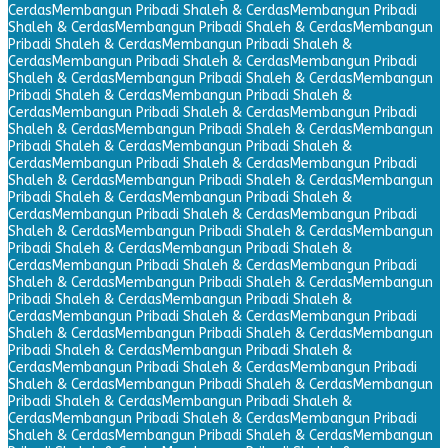
Cerdas
Membangun Pribadi Shaleh & Cerdas
Membangun Pribadi
Shaleh & Cerdas
Membangun Pribadi Shaleh & Cerdas
Membangun
Pribadi Shaleh & Cerdas
Membangun Pribadi Shaleh &
Cerdas
Membangun Pribadi Shaleh & Cerdas
Membangun Pribadi
Shaleh & Cerdas
Membangun Pribadi Shaleh & Cerdas
Membangun
Pribadi Shaleh & Cerdas
Membangun Pribadi Shaleh &
Cerdas
Membangun Pribadi Shaleh & Cerdas
Membangun Pribadi
Shaleh & Cerdas
Membangun Pribadi Shaleh & Cerdas
Membangun
Pribadi Shaleh & Cerdas
Membangun Pribadi Shaleh &
Cerdas
Membangun Pribadi Shaleh & Cerdas
Membangun Pribadi
Shaleh & Cerdas
Membangun Pribadi Shaleh & Cerdas
Membangun
Pribadi Shaleh & Cerdas
Membangun Pribadi Shaleh &
Cerdas
Membangun Pribadi Shaleh & Cerdas
Membangun Pribadi
Shaleh & Cerdas
Membangun Pribadi Shaleh & Cerdas
Membangun
Pribadi Shaleh & Cerdas
Membangun Pribadi Shaleh &
Cerdas
Membangun Pribadi Shaleh & Cerdas
Membangun Pribadi
Shaleh & Cerdas
Membangun Pribadi Shaleh & Cerdas
Membangun
Pribadi Shaleh & Cerdas
Membangun Pribadi Shaleh &
Cerdas
Membangun Pribadi Shaleh & Cerdas
Membangun Pribadi
Shaleh & Cerdas
Membangun Pribadi Shaleh & Cerdas
Membangun
Pribadi Shaleh & Cerdas
Membangun Pribadi Shaleh &
Cerdas
Membangun Pribadi Shaleh & Cerdas
Membangun Pribadi
Shaleh & Cerdas
Membangun Pribadi Shaleh & Cerdas
Membangun
Pribadi Shaleh & Cerdas
Membangun Pribadi Shaleh &
Cerdas
Membangun Pribadi Shaleh & Cerdas
Membangun Pribadi
Shaleh & Cerdas
Membangun Pribadi Shaleh & Cerdas
Membangun