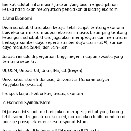
Berikut adalah informasi 7 jurusan yang bisa menjadi pilihan
ketika nanti akan melanjutkan pendidikan di bidang ekonomi :
1.Ilmu Ekonomi
Disini sahabat thariq akan belajar lebih lanjut tentang ekonomi
baik ekonomi mikro maupun ekonomi makro. Disamping tentang
keuangan, sahabat thariq juga akan mempelajari dan memahami
berbagai sumber daya seperti sumber daya alam (SDA), sumber
daya manusia (SDM), dan lain-lain.
Jurusan ini ada di perguruan tinggi negeri maupun swasta yang
ternama seperti :
UI, UGM, Unpad, UB, Unair, IPB, dll (Negeri)
Universitas Islam Indonesia, Universitas Muhammadiyah
Yogyakarta (Swasta)
Prospek kerja : Perbankan, analis, ekonom
2. Ekonomi Syariah/Islam
Di jurusan ini sahabat thariq akan mempelajari hal yang kurang
lebih sama dengan ilmu ekonomi, namun akan lebih mendalami
prinsip-prinsip ekonomi sesuai syariat Islam.
Jurusan ini ada di beberapa PTN maupun PTS yaitu :