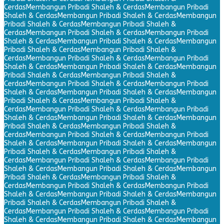
Cerdas
Membangun Pribadi Shaleh & Cerdas
Membangun Pribadi
Shaleh & Cerdas
Membangun Pribadi Shaleh & Cerdas
Membangun
Pribadi Shaleh & Cerdas
Membangun Pribadi Shaleh &
Cerdas
Membangun Pribadi Shaleh & Cerdas
Membangun Pribadi
Shaleh & Cerdas
Membangun Pribadi Shaleh & Cerdas
Membangun
Pribadi Shaleh & Cerdas
Membangun Pribadi Shaleh &
Cerdas
Membangun Pribadi Shaleh & Cerdas
Membangun Pribadi
Shaleh & Cerdas
Membangun Pribadi Shaleh & Cerdas
Membangun
Pribadi Shaleh & Cerdas
Membangun Pribadi Shaleh &
Cerdas
Membangun Pribadi Shaleh & Cerdas
Membangun Pribadi
Shaleh & Cerdas
Membangun Pribadi Shaleh & Cerdas
Membangun
Pribadi Shaleh & Cerdas
Membangun Pribadi Shaleh &
Cerdas
Membangun Pribadi Shaleh & Cerdas
Membangun Pribadi
Shaleh & Cerdas
Membangun Pribadi Shaleh & Cerdas
Membangun
Pribadi Shaleh & Cerdas
Membangun Pribadi Shaleh &
Cerdas
Membangun Pribadi Shaleh & Cerdas
Membangun Pribadi
Shaleh & Cerdas
Membangun Pribadi Shaleh & Cerdas
Membangun
Pribadi Shaleh & Cerdas
Membangun Pribadi Shaleh &
Cerdas
Membangun Pribadi Shaleh & Cerdas
Membangun Pribadi
Shaleh & Cerdas
Membangun Pribadi Shaleh & Cerdas
Membangun
Pribadi Shaleh & Cerdas
Membangun Pribadi Shaleh &
Cerdas
Membangun Pribadi Shaleh & Cerdas
Membangun Pribadi
Shaleh & Cerdas
Membangun Pribadi Shaleh & Cerdas
Membangun
Pribadi Shaleh & Cerdas
Membangun Pribadi Shaleh &
Cerdas
Membangun Pribadi Shaleh & Cerdas
Membangun Pribadi
Shaleh & Cerdas
Membangun Pribadi Shaleh & Cerdas
Membangun