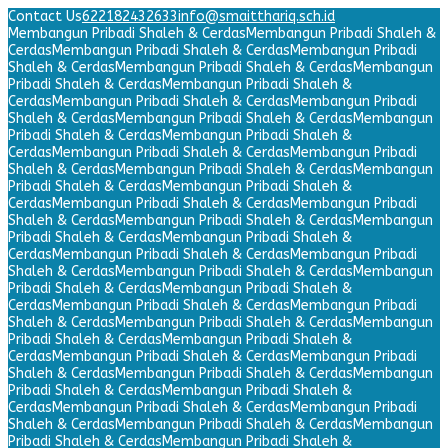
Contact Us
622182432633
info@smaitthariq.sch.id
Membangun Pribadi Shaleh & Cerdas
Membangun Pribadi Shaleh &
Cerdas
Membangun Pribadi Shaleh & Cerdas
Membangun Pribadi
Shaleh & Cerdas
Membangun Pribadi Shaleh & Cerdas
Membangun
Pribadi Shaleh & Cerdas
Membangun Pribadi Shaleh &
Cerdas
Membangun Pribadi Shaleh & Cerdas
Membangun Pribadi
Shaleh & Cerdas
Membangun Pribadi Shaleh & Cerdas
Membangun
Pribadi Shaleh & Cerdas
Membangun Pribadi Shaleh &
Cerdas
Membangun Pribadi Shaleh & Cerdas
Membangun Pribadi
Shaleh & Cerdas
Membangun Pribadi Shaleh & Cerdas
Membangun
Pribadi Shaleh & Cerdas
Membangun Pribadi Shaleh &
Cerdas
Membangun Pribadi Shaleh & Cerdas
Membangun Pribadi
Shaleh & Cerdas
Membangun Pribadi Shaleh & Cerdas
Membangun
Pribadi Shaleh & Cerdas
Membangun Pribadi Shaleh &
Cerdas
Membangun Pribadi Shaleh & Cerdas
Membangun Pribadi
Shaleh & Cerdas
Membangun Pribadi Shaleh & Cerdas
Membangun
Pribadi Shaleh & Cerdas
Membangun Pribadi Shaleh &
Cerdas
Membangun Pribadi Shaleh & Cerdas
Membangun Pribadi
Shaleh & Cerdas
Membangun Pribadi Shaleh & Cerdas
Membangun
Pribadi Shaleh & Cerdas
Membangun Pribadi Shaleh &
Cerdas
Membangun Pribadi Shaleh & Cerdas
Membangun Pribadi
Shaleh & Cerdas
Membangun Pribadi Shaleh & Cerdas
Membangun
Pribadi Shaleh & Cerdas
Membangun Pribadi Shaleh &
Cerdas
Membangun Pribadi Shaleh & Cerdas
Membangun Pribadi
Shaleh & Cerdas
Membangun Pribadi Shaleh & Cerdas
Membangun
Pribadi Shaleh & Cerdas
Membangun Pribadi Shaleh &