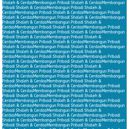
Shaleh & Cerdas
Membangun Pribadi Shaleh & Cerdas
Membangun
Pribadi Shaleh & Cerdas
Membangun Pribadi Shaleh &
Cerdas
Membangun Pribadi Shaleh & Cerdas
Membangun Pribadi
Shaleh & Cerdas
Membangun Pribadi Shaleh & Cerdas
Membangun
Pribadi Shaleh & Cerdas
Membangun Pribadi Shaleh &
Cerdas
Membangun Pribadi Shaleh & Cerdas
Membangun Pribadi
Shaleh & Cerdas
Membangun Pribadi Shaleh & Cerdas
Membangun
Pribadi Shaleh & Cerdas
Membangun Pribadi Shaleh &
Cerdas
Membangun Pribadi Shaleh & Cerdas
Membangun Pribadi
Shaleh & Cerdas
Membangun Pribadi Shaleh & Cerdas
Membangun
Pribadi Shaleh & Cerdas
Membangun Pribadi Shaleh &
Cerdas
Membangun Pribadi Shaleh & Cerdas
Membangun Pribadi
Shaleh & Cerdas
Membangun Pribadi Shaleh & Cerdas
Membangun
Pribadi Shaleh & Cerdas
Membangun Pribadi Shaleh &
Cerdas
Membangun Pribadi Shaleh & Cerdas
Membangun Pribadi
Shaleh & Cerdas
Membangun Pribadi Shaleh & Cerdas
Membangun
Pribadi Shaleh & Cerdas
Membangun Pribadi Shaleh &
Cerdas
Membangun Pribadi Shaleh & Cerdas
Membangun Pribadi
Shaleh & Cerdas
Membangun Pribadi Shaleh & Cerdas
Membangun
Pribadi Shaleh & Cerdas
Membangun Pribadi Shaleh &
Cerdas
Membangun Pribadi Shaleh & Cerdas
Membangun Pribadi
Shaleh & Cerdas
Membangun Pribadi Shaleh & Cerdas
Membangun
Pribadi Shaleh & Cerdas
Membangun Pribadi Shaleh &
Cerdas
Membangun Pribadi Shaleh & Cerdas
Membangun Pribadi
Shaleh & Cerdas
Membangun Pribadi Shaleh & Cerdas
Membangun
Pribadi Shaleh & Cerdas
Membangun Pribadi Shaleh &