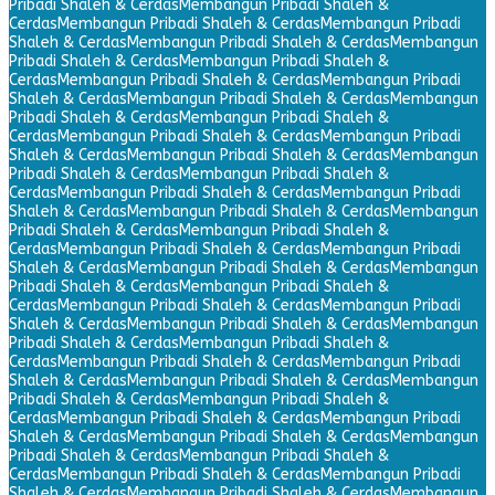
Pribadi Shaleh & Cerdas
Membangun Pribadi Shaleh &
Cerdas
Membangun Pribadi Shaleh & Cerdas
Membangun Pribadi
Shaleh & Cerdas
Membangun Pribadi Shaleh & Cerdas
Membangun
Pribadi Shaleh & Cerdas
Membangun Pribadi Shaleh &
Cerdas
Membangun Pribadi Shaleh & Cerdas
Membangun Pribadi
Shaleh & Cerdas
Membangun Pribadi Shaleh & Cerdas
Membangun
Pribadi Shaleh & Cerdas
Membangun Pribadi Shaleh &
Cerdas
Membangun Pribadi Shaleh & Cerdas
Membangun Pribadi
Shaleh & Cerdas
Membangun Pribadi Shaleh & Cerdas
Membangun
Pribadi Shaleh & Cerdas
Membangun Pribadi Shaleh &
Cerdas
Membangun Pribadi Shaleh & Cerdas
Membangun Pribadi
Shaleh & Cerdas
Membangun Pribadi Shaleh & Cerdas
Membangun
Pribadi Shaleh & Cerdas
Membangun Pribadi Shaleh &
Cerdas
Membangun Pribadi Shaleh & Cerdas
Membangun Pribadi
Shaleh & Cerdas
Membangun Pribadi Shaleh & Cerdas
Membangun
Pribadi Shaleh & Cerdas
Membangun Pribadi Shaleh &
Cerdas
Membangun Pribadi Shaleh & Cerdas
Membangun Pribadi
Shaleh & Cerdas
Membangun Pribadi Shaleh & Cerdas
Membangun
Pribadi Shaleh & Cerdas
Membangun Pribadi Shaleh &
Cerdas
Membangun Pribadi Shaleh & Cerdas
Membangun Pribadi
Shaleh & Cerdas
Membangun Pribadi Shaleh & Cerdas
Membangun
Pribadi Shaleh & Cerdas
Membangun Pribadi Shaleh &
Cerdas
Membangun Pribadi Shaleh & Cerdas
Membangun Pribadi
Shaleh & Cerdas
Membangun Pribadi Shaleh & Cerdas
Membangun
Pribadi Shaleh & Cerdas
Membangun Pribadi Shaleh &
Cerdas
Membangun Pribadi Shaleh & Cerdas
Membangun Pribadi
Shaleh & Cerdas
Membangun Pribadi Shaleh & Cerdas
Membangun