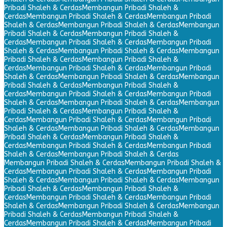
Pribadi Shaleh & Cerdas
Membangun Pribadi Shaleh &
Cerdas
Membangun Pribadi Shaleh & Cerdas
Membangun Pribadi
Shaleh & Cerdas
Membangun Pribadi Shaleh & Cerdas
Membangun
Pribadi Shaleh & Cerdas
Membangun Pribadi Shaleh &
Cerdas
Membangun Pribadi Shaleh & Cerdas
Membangun Pribadi
Shaleh & Cerdas
Membangun Pribadi Shaleh & Cerdas
Membangun
Pribadi Shaleh & Cerdas
Membangun Pribadi Shaleh &
Cerdas
Membangun Pribadi Shaleh & Cerdas
Membangun Pribadi
Shaleh & Cerdas
Membangun Pribadi Shaleh & Cerdas
Membangun
Pribadi Shaleh & Cerdas
Membangun Pribadi Shaleh &
Cerdas
Membangun Pribadi Shaleh & Cerdas
Membangun Pribadi
Shaleh & Cerdas
Membangun Pribadi Shaleh & Cerdas
Membangun
Pribadi Shaleh & Cerdas
Membangun Pribadi Shaleh &
Cerdas
Membangun Pribadi Shaleh & Cerdas
Membangun Pribadi
Shaleh & Cerdas
Membangun Pribadi Shaleh & Cerdas
Membangun
Pribadi Shaleh & Cerdas
Membangun Pribadi Shaleh &
Cerdas
Membangun Pribadi Shaleh & Cerdas
Membangun Pribadi
Shaleh & Cerdas
Membangun Pribadi Shaleh & Cerdas
Membangun Pribadi Shaleh & Cerdas
Membangun Pribadi Shaleh &
Cerdas
Membangun Pribadi Shaleh & Cerdas
Membangun Pribadi
Shaleh & Cerdas
Membangun Pribadi Shaleh & Cerdas
Membangun
Pribadi Shaleh & Cerdas
Membangun Pribadi Shaleh &
Cerdas
Membangun Pribadi Shaleh & Cerdas
Membangun Pribadi
Shaleh & Cerdas
Membangun Pribadi Shaleh & Cerdas
Membangun
Pribadi Shaleh & Cerdas
Membangun Pribadi Shaleh &
Cerdas
Membangun Pribadi Shaleh & Cerdas
Membangun Pribadi