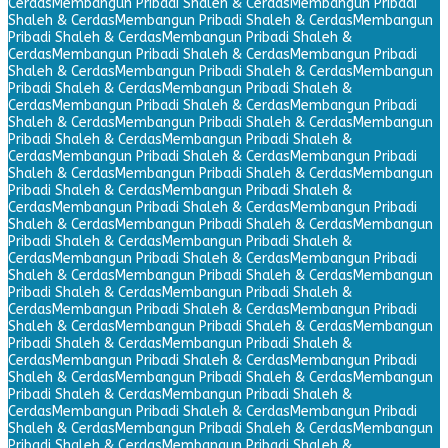
Cerdas
Membangun Pribadi Shaleh & Cerdas
Membangun Pribadi
Shaleh & Cerdas
Membangun Pribadi Shaleh & Cerdas
Membangun
Pribadi Shaleh & Cerdas
Membangun Pribadi Shaleh &
Cerdas
Membangun Pribadi Shaleh & Cerdas
Membangun Pribadi
Shaleh & Cerdas
Membangun Pribadi Shaleh & Cerdas
Membangun
Pribadi Shaleh & Cerdas
Membangun Pribadi Shaleh &
Cerdas
Membangun Pribadi Shaleh & Cerdas
Membangun Pribadi
Shaleh & Cerdas
Membangun Pribadi Shaleh & Cerdas
Membangun
Pribadi Shaleh & Cerdas
Membangun Pribadi Shaleh &
Cerdas
Membangun Pribadi Shaleh & Cerdas
Membangun Pribadi
Shaleh & Cerdas
Membangun Pribadi Shaleh & Cerdas
Membangun
Pribadi Shaleh & Cerdas
Membangun Pribadi Shaleh &
Cerdas
Membangun Pribadi Shaleh & Cerdas
Membangun Pribadi
Shaleh & Cerdas
Membangun Pribadi Shaleh & Cerdas
Membangun
Pribadi Shaleh & Cerdas
Membangun Pribadi Shaleh &
Cerdas
Membangun Pribadi Shaleh & Cerdas
Membangun Pribadi
Shaleh & Cerdas
Membangun Pribadi Shaleh & Cerdas
Membangun
Pribadi Shaleh & Cerdas
Membangun Pribadi Shaleh &
Cerdas
Membangun Pribadi Shaleh & Cerdas
Membangun Pribadi
Shaleh & Cerdas
Membangun Pribadi Shaleh & Cerdas
Membangun
Pribadi Shaleh & Cerdas
Membangun Pribadi Shaleh &
Cerdas
Membangun Pribadi Shaleh & Cerdas
Membangun Pribadi
Shaleh & Cerdas
Membangun Pribadi Shaleh & Cerdas
Membangun
Pribadi Shaleh & Cerdas
Membangun Pribadi Shaleh &
Cerdas
Membangun Pribadi Shaleh & Cerdas
Membangun Pribadi
Shaleh & Cerdas
Membangun Pribadi Shaleh & Cerdas
Membangun
Pribadi Shaleh & Cerdas
Membangun Pribadi Shaleh &