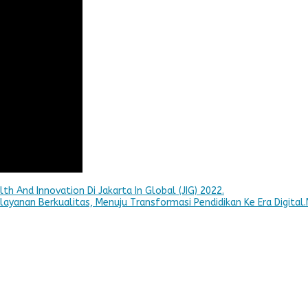
th And Innovation Di Jakarta In Global (JIG) 2022.
yanan Berkualitas, Menuju Transformasi Pendidikan Ke Era Digital.