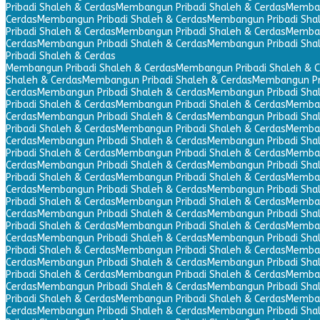
Pribadi Shaleh & Cerdas
Membangun Pribadi Shaleh & Cerdas
Memban
Cerdas
Membangun Pribadi Shaleh & Cerdas
Membangun Pribadi Sha
Pribadi Shaleh & Cerdas
Membangun Pribadi Shaleh & Cerdas
Memban
Cerdas
Membangun Pribadi Shaleh & Cerdas
Membangun Pribadi Sha
Pribadi Shaleh & Cerdas
Membangun Pribadi Shaleh & Cerdas
Membangun Pribadi Shaleh & C
Shaleh & Cerdas
Membangun Pribadi Shaleh & Cerdas
Membangun Pri
Cerdas
Membangun Pribadi Shaleh & Cerdas
Membangun Pribadi Sha
Pribadi Shaleh & Cerdas
Membangun Pribadi Shaleh & Cerdas
Memban
Cerdas
Membangun Pribadi Shaleh & Cerdas
Membangun Pribadi Sha
Pribadi Shaleh & Cerdas
Membangun Pribadi Shaleh & Cerdas
Memban
Cerdas
Membangun Pribadi Shaleh & Cerdas
Membangun Pribadi Sha
Pribadi Shaleh & Cerdas
Membangun Pribadi Shaleh & Cerdas
Memban
Cerdas
Membangun Pribadi Shaleh & Cerdas
Membangun Pribadi Sha
Pribadi Shaleh & Cerdas
Membangun Pribadi Shaleh & Cerdas
Memban
Cerdas
Membangun Pribadi Shaleh & Cerdas
Membangun Pribadi Sha
Pribadi Shaleh & Cerdas
Membangun Pribadi Shaleh & Cerdas
Memban
Cerdas
Membangun Pribadi Shaleh & Cerdas
Membangun Pribadi Sha
Pribadi Shaleh & Cerdas
Membangun Pribadi Shaleh & Cerdas
Memban
Cerdas
Membangun Pribadi Shaleh & Cerdas
Membangun Pribadi Sha
Pribadi Shaleh & Cerdas
Membangun Pribadi Shaleh & Cerdas
Memban
Cerdas
Membangun Pribadi Shaleh & Cerdas
Membangun Pribadi Sha
Pribadi Shaleh & Cerdas
Membangun Pribadi Shaleh & Cerdas
Memban
Cerdas
Membangun Pribadi Shaleh & Cerdas
Membangun Pribadi Sha
Pribadi Shaleh & Cerdas
Membangun Pribadi Shaleh & Cerdas
Memban
Cerdas
Membangun Pribadi Shaleh & Cerdas
Membangun Pribadi Sha