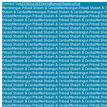
Contact Us
622182432633
info@smaitthariq.sch.id
Membangun Pribadi Shaleh & Cerdas
Membangun Pribadi Shaleh & C
Shaleh & Cerdas
Membangun Pribadi Shaleh & Cerdas
Membangun Pri
Cerdas
Membangun Pribadi Shaleh & Cerdas
Membangun Pribadi Sha
Pribadi Shaleh & Cerdas
Membangun Pribadi Shaleh & Cerdas
Memban
Cerdas
Membangun Pribadi Shaleh & Cerdas
Membangun Pribadi Sha
Pribadi Shaleh & Cerdas
Membangun Pribadi Shaleh & Cerdas
Memban
Cerdas
Membangun Pribadi Shaleh & Cerdas
Membangun Pribadi Sha
Pribadi Shaleh & Cerdas
Membangun Pribadi Shaleh & Cerdas
Memban
Cerdas
Membangun Pribadi Shaleh & Cerdas
Membangun Pribadi Sha
Pribadi Shaleh & Cerdas
Membangun Pribadi Shaleh & Cerdas
Memban
Cerdas
Membangun Pribadi Shaleh & Cerdas
Membangun Pribadi Sha
Pribadi Shaleh & Cerdas
Membangun Pribadi Shaleh & Cerdas
Memban
Cerdas
Membangun Pribadi Shaleh & Cerdas
Membangun Pribadi Sha
Pribadi Shaleh & Cerdas
Membangun Pribadi Shaleh & Cerdas
Memban
Cerdas
Membangun Pribadi Shaleh & Cerdas
Membangun Pribadi Sha
Pribadi Shaleh & Cerdas
Membangun Pribadi Shaleh & Cerdas
Memban
Cerdas
Membangun Pribadi Shaleh & Cerdas
Membangun Pribadi Sha
Pribadi Shaleh & Cerdas
Membangun Pribadi Shaleh & Cerdas
Memban
Cerdas
Membangun Pribadi Shaleh & Cerdas
Membangun Pribadi Sha
Pribadi Shaleh & Cerdas
Membangun Pribadi Shaleh & Cerdas
Memban
Cerdas
Membangun Pribadi Shaleh & Cerdas
Membangun Pribadi Sha
Pribadi Shaleh & Cerdas
Membangun Pribadi Shaleh & Cerdas
Memban
Cerdas
Membangun Pribadi Shaleh & Cerdas
Membangun Pribadi Sha
Pribadi Shaleh & Cerdas
Membangun Pribadi Shaleh & Cerdas
Memban
Cerdas
Membangun Pribadi Shaleh & Cerdas
Membangun Pribadi Sha