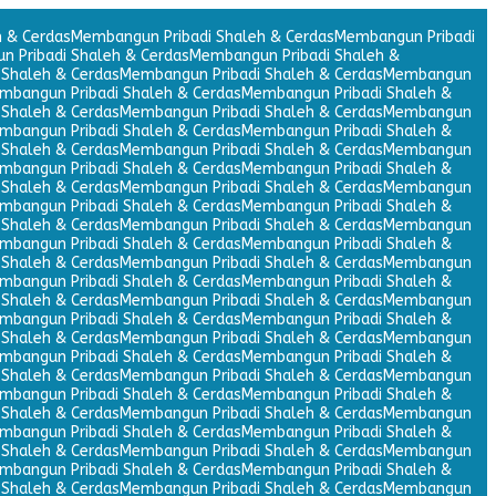
 & Cerdas
Membangun Pribadi Shaleh & Cerdas
Membangun Pribadi
 Pribadi Shaleh & Cerdas
Membangun Pribadi Shaleh &
Shaleh & Cerdas
Membangun Pribadi Shaleh & Cerdas
Membangun
mbangun Pribadi Shaleh & Cerdas
Membangun Pribadi Shaleh &
Shaleh & Cerdas
Membangun Pribadi Shaleh & Cerdas
Membangun
mbangun Pribadi Shaleh & Cerdas
Membangun Pribadi Shaleh &
Shaleh & Cerdas
Membangun Pribadi Shaleh & Cerdas
Membangun
mbangun Pribadi Shaleh & Cerdas
Membangun Pribadi Shaleh &
Shaleh & Cerdas
Membangun Pribadi Shaleh & Cerdas
Membangun
mbangun Pribadi Shaleh & Cerdas
Membangun Pribadi Shaleh &
Shaleh & Cerdas
Membangun Pribadi Shaleh & Cerdas
Membangun
mbangun Pribadi Shaleh & Cerdas
Membangun Pribadi Shaleh &
Shaleh & Cerdas
Membangun Pribadi Shaleh & Cerdas
Membangun
mbangun Pribadi Shaleh & Cerdas
Membangun Pribadi Shaleh &
Shaleh & Cerdas
Membangun Pribadi Shaleh & Cerdas
Membangun
mbangun Pribadi Shaleh & Cerdas
Membangun Pribadi Shaleh &
Shaleh & Cerdas
Membangun Pribadi Shaleh & Cerdas
Membangun
mbangun Pribadi Shaleh & Cerdas
Membangun Pribadi Shaleh &
Shaleh & Cerdas
Membangun Pribadi Shaleh & Cerdas
Membangun
mbangun Pribadi Shaleh & Cerdas
Membangun Pribadi Shaleh &
Shaleh & Cerdas
Membangun Pribadi Shaleh & Cerdas
Membangun
mbangun Pribadi Shaleh & Cerdas
Membangun Pribadi Shaleh &
Shaleh & Cerdas
Membangun Pribadi Shaleh & Cerdas
Membangun
mbangun Pribadi Shaleh & Cerdas
Membangun Pribadi Shaleh &
Shaleh & Cerdas
Membangun Pribadi Shaleh & Cerdas
Membangun