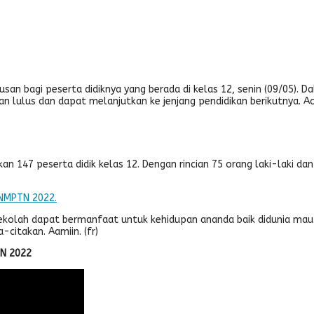
n bagi peserta didiknya yang berada di kelas 12, senin (09/05). D
 lulus dan dapat melanjutkan ke jenjang pendidikan berikutnya. A
an 147 peserta didik kelas 12. Dengan rincian 75 orang laki-laki d
 SNMPTN 2022.
lah dapat bermanfaat untuk kehidupan ananda baik didunia maupun
citakan. Aamiin. (fr)
TN 2022