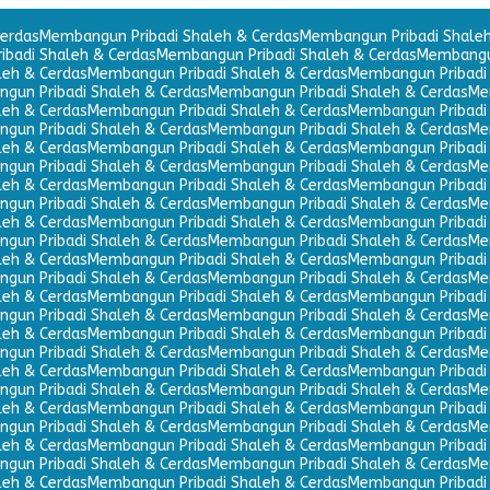
erdas
Membangun Pribadi Shaleh & Cerdas
Membangun Pribadi Shaleh
badi Shaleh & Cerdas
Membangun Pribadi Shaleh & Cerdas
Membangun
leh & Cerdas
Membangun Pribadi Shaleh & Cerdas
Membangun Pribadi 
gun Pribadi Shaleh & Cerdas
Membangun Pribadi Shaleh & Cerdas
Me
leh & Cerdas
Membangun Pribadi Shaleh & Cerdas
Membangun Pribadi 
gun Pribadi Shaleh & Cerdas
Membangun Pribadi Shaleh & Cerdas
Me
leh & Cerdas
Membangun Pribadi Shaleh & Cerdas
Membangun Pribadi 
gun Pribadi Shaleh & Cerdas
Membangun Pribadi Shaleh & Cerdas
Me
leh & Cerdas
Membangun Pribadi Shaleh & Cerdas
Membangun Pribadi 
gun Pribadi Shaleh & Cerdas
Membangun Pribadi Shaleh & Cerdas
Me
leh & Cerdas
Membangun Pribadi Shaleh & Cerdas
Membangun Pribadi 
gun Pribadi Shaleh & Cerdas
Membangun Pribadi Shaleh & Cerdas
Me
leh & Cerdas
Membangun Pribadi Shaleh & Cerdas
Membangun Pribadi 
gun Pribadi Shaleh & Cerdas
Membangun Pribadi Shaleh & Cerdas
Me
leh & Cerdas
Membangun Pribadi Shaleh & Cerdas
Membangun Pribadi 
gun Pribadi Shaleh & Cerdas
Membangun Pribadi Shaleh & Cerdas
Me
leh & Cerdas
Membangun Pribadi Shaleh & Cerdas
Membangun Pribadi 
gun Pribadi Shaleh & Cerdas
Membangun Pribadi Shaleh & Cerdas
Me
leh & Cerdas
Membangun Pribadi Shaleh & Cerdas
Membangun Pribadi 
gun Pribadi Shaleh & Cerdas
Membangun Pribadi Shaleh & Cerdas
Me
leh & Cerdas
Membangun Pribadi Shaleh & Cerdas
Membangun Pribadi 
gun Pribadi Shaleh & Cerdas
Membangun Pribadi Shaleh & Cerdas
Me
leh & Cerdas
Membangun Pribadi Shaleh & Cerdas
Membangun Pribadi 
gun Pribadi Shaleh & Cerdas
Membangun Pribadi Shaleh & Cerdas
Me
leh & Cerdas
Membangun Pribadi Shaleh & Cerdas
Membangun Pribadi 