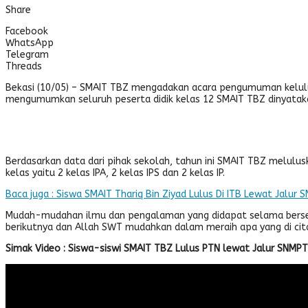
Share
Facebook
WhatsApp
Telegram
Threads
Bekasi (10/05) – SMAIT TBZ mengadakan acara pengumuman kelulusa
mengumumkan seluruh peserta didik kelas 12 SMAIT TBZ dinyatakan
Berdasarkan data dari pihak sekolah, tahun ini SMAIT TBZ melulusk
kelas yaitu 2 kelas IPA, 2 kelas IPS dan 2 kelas IP.
Baca juga : Siswa SMAIT Thariq Bin Ziyad Lulus Di ITB Lewat Jalur
Mudah-mudahan ilmu dan pengalaman yang didapat selama berseko
berikutnya dan Allah SWT mudahkan dalam meraih apa yang di cita-
Simak Video : Siswa-siswi SMAIT TBZ Lulus PTN lewat Jalur SNMP