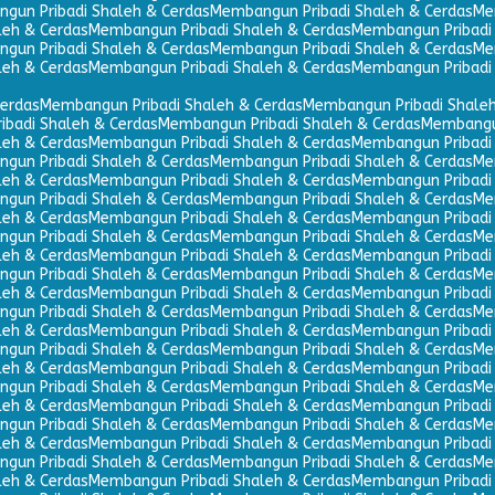
gun Pribadi Shaleh & Cerdas
Membangun Pribadi Shaleh & Cerdas
Me
leh & Cerdas
Membangun Pribadi Shaleh & Cerdas
Membangun Pribadi 
gun Pribadi Shaleh & Cerdas
Membangun Pribadi Shaleh & Cerdas
Me
leh & Cerdas
Membangun Pribadi Shaleh & Cerdas
Membangun Pribadi 
erdas
Membangun Pribadi Shaleh & Cerdas
Membangun Pribadi Shaleh
badi Shaleh & Cerdas
Membangun Pribadi Shaleh & Cerdas
Membangun
leh & Cerdas
Membangun Pribadi Shaleh & Cerdas
Membangun Pribadi 
gun Pribadi Shaleh & Cerdas
Membangun Pribadi Shaleh & Cerdas
Me
leh & Cerdas
Membangun Pribadi Shaleh & Cerdas
Membangun Pribadi 
gun Pribadi Shaleh & Cerdas
Membangun Pribadi Shaleh & Cerdas
Me
leh & Cerdas
Membangun Pribadi Shaleh & Cerdas
Membangun Pribadi 
gun Pribadi Shaleh & Cerdas
Membangun Pribadi Shaleh & Cerdas
Me
leh & Cerdas
Membangun Pribadi Shaleh & Cerdas
Membangun Pribadi 
gun Pribadi Shaleh & Cerdas
Membangun Pribadi Shaleh & Cerdas
Me
leh & Cerdas
Membangun Pribadi Shaleh & Cerdas
Membangun Pribadi 
gun Pribadi Shaleh & Cerdas
Membangun Pribadi Shaleh & Cerdas
Me
leh & Cerdas
Membangun Pribadi Shaleh & Cerdas
Membangun Pribadi 
gun Pribadi Shaleh & Cerdas
Membangun Pribadi Shaleh & Cerdas
Me
leh & Cerdas
Membangun Pribadi Shaleh & Cerdas
Membangun Pribadi 
gun Pribadi Shaleh & Cerdas
Membangun Pribadi Shaleh & Cerdas
Me
leh & Cerdas
Membangun Pribadi Shaleh & Cerdas
Membangun Pribadi 
gun Pribadi Shaleh & Cerdas
Membangun Pribadi Shaleh & Cerdas
Me
leh & Cerdas
Membangun Pribadi Shaleh & Cerdas
Membangun Pribadi 
gun Pribadi Shaleh & Cerdas
Membangun Pribadi Shaleh & Cerdas
Me
leh & Cerdas
Membangun Pribadi Shaleh & Cerdas
Membangun Pribadi 