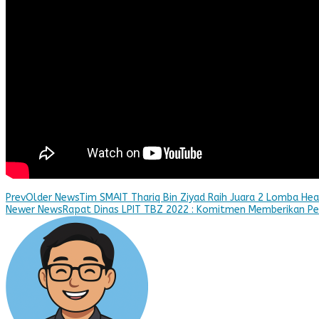
Prev
Older News
Tim SMAIT Thariq Bin Ziyad Raih Juara 2 Lomba Heal
Newer News
Rapat Dinas LPIT TBZ 2022 : Komitmen Memberikan Pela