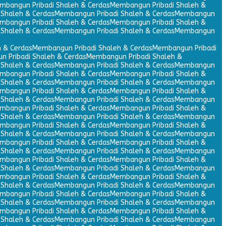
mbangun Pribadi Shaleh & Cerdas
Membangun Pribadi Shaleh &
Shaleh & Cerdas
Membangun Pribadi Shaleh & Cerdas
Membangun
mbangun Pribadi Shaleh & Cerdas
Membangun Pribadi Shaleh &
Shaleh & Cerdas
Membangun Pribadi Shaleh & Cerdas
Membangun
 & Cerdas
Membangun Pribadi Shaleh & Cerdas
Membangun Pribadi
 Pribadi Shaleh & Cerdas
Membangun Pribadi Shaleh &
Shaleh & Cerdas
Membangun Pribadi Shaleh & Cerdas
Membangun
mbangun Pribadi Shaleh & Cerdas
Membangun Pribadi Shaleh &
Shaleh & Cerdas
Membangun Pribadi Shaleh & Cerdas
Membangun
mbangun Pribadi Shaleh & Cerdas
Membangun Pribadi Shaleh &
Shaleh & Cerdas
Membangun Pribadi Shaleh & Cerdas
Membangun
mbangun Pribadi Shaleh & Cerdas
Membangun Pribadi Shaleh &
Shaleh & Cerdas
Membangun Pribadi Shaleh & Cerdas
Membangun
mbangun Pribadi Shaleh & Cerdas
Membangun Pribadi Shaleh &
Shaleh & Cerdas
Membangun Pribadi Shaleh & Cerdas
Membangun
mbangun Pribadi Shaleh & Cerdas
Membangun Pribadi Shaleh &
Shaleh & Cerdas
Membangun Pribadi Shaleh & Cerdas
Membangun
mbangun Pribadi Shaleh & Cerdas
Membangun Pribadi Shaleh &
Shaleh & Cerdas
Membangun Pribadi Shaleh & Cerdas
Membangun
mbangun Pribadi Shaleh & Cerdas
Membangun Pribadi Shaleh &
Shaleh & Cerdas
Membangun Pribadi Shaleh & Cerdas
Membangun
mbangun Pribadi Shaleh & Cerdas
Membangun Pribadi Shaleh &
Shaleh & Cerdas
Membangun Pribadi Shaleh & Cerdas
Membangun
mbangun Pribadi Shaleh & Cerdas
Membangun Pribadi Shaleh &
Shaleh & Cerdas
Membangun Pribadi Shaleh & Cerdas
Membangun