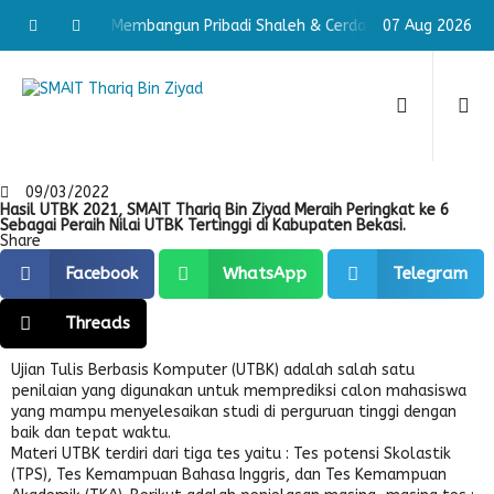
erdas
Membangun Pribadi Shaleh & Cerdas
07 Aug 2026
Membangun Pri
09/03/2022
Hasil UTBK 2021, SMAIT Thariq Bin Ziyad Meraih Peringkat ke 6
Sebagai Peraih Nilai UTBK Tertinggi di Kabupaten Bekasi.
Share
Facebook
WhatsApp
Telegram
Threads
Ujian Tulis Berbasis Komputer (UTBK) adalah salah satu
penilaian yang digunakan untuk memprediksi calon mahasiswa
yang mampu menyelesaikan studi di perguruan tinggi dengan
baik dan tepat waktu.
Materi UTBK terdiri dari tiga tes yaitu : Tes potensi Skolastik
(TPS), Tes Kemampuan Bahasa Inggris, dan Tes Kemampuan