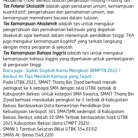
Akademik (TKA). Berikut adalah penjelasan masing-masing tes :
Tes Potensi Skolastik
adalah ujian penalaran umum, kemampuan
kuantitatif, pengetahuan dan pemahaman umum, dan
kemampuan memahami bacaan dalam tulisan.
Tes Kemampuan Akademik
adalah tes untuk mengukur
pengetahuan dan pemahaman keilmuan yang diajarkan
disekolah agar berhasil dalam menempuh pendidikan tinggi. TKA
juga mengukur kemampuan kognitif yang terkait langsung
dengan mata pelajaran di sekolah.
Tes Kemampuan Bahasa Inggris
adalah tes untuk mengukur
kemampuan bahasa inggris yang diperlukan untuk pembelajaran
di perguruan tinggi.
Baca juga : Sudah Siapkah Kamu Mengikuti SBMPTN 2022 ?
Berikut Ini Tips Memilih Kampus yang Tepat.
Pada UTBK 2021, SMAIT Thariq Bin Ziyad berhasil meraih
peringkat ke 6 sebagai SMA dengan nilai UTBK terbaik di
Kabupaten Bekasi. Untuk kategori SMA Swasta, SMAIT Thariq Bin
Ziyad berhasil menduduki peringkat ke 3 terbaik di Kabupaten
Bekasi. Berdasarkan Data Kementrian Pendidikan Dan
Kebudayaan terdapat 361 SMA/SMK sederajat di Kabupaten
Bekasi. Berikut adalah 10 SMA Terbaik berdasarkan hasil UTBK
2021 Kabupaten Bekasi (data LTMPT 2021) :
SMAN 1 Tambun Selatan (Nilai UTBK 554,033)2.
SMAS Al-Binaa (549,220)