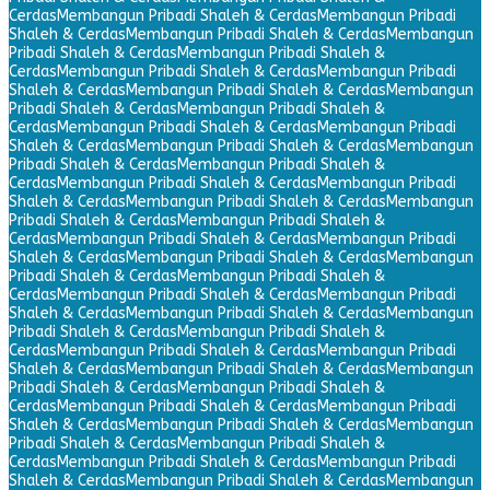
Cerdas
Membangun Pribadi Shaleh & Cerdas
Membangun Pribadi
Shaleh & Cerdas
Membangun Pribadi Shaleh & Cerdas
Membangun
Pribadi Shaleh & Cerdas
Membangun Pribadi Shaleh &
Cerdas
Membangun Pribadi Shaleh & Cerdas
Membangun Pribadi
Shaleh & Cerdas
Membangun Pribadi Shaleh & Cerdas
Membangun
Pribadi Shaleh & Cerdas
Membangun Pribadi Shaleh &
Cerdas
Membangun Pribadi Shaleh & Cerdas
Membangun Pribadi
Shaleh & Cerdas
Membangun Pribadi Shaleh & Cerdas
Membangun
Pribadi Shaleh & Cerdas
Membangun Pribadi Shaleh &
Cerdas
Membangun Pribadi Shaleh & Cerdas
Membangun Pribadi
Shaleh & Cerdas
Membangun Pribadi Shaleh & Cerdas
Membangun
Pribadi Shaleh & Cerdas
Membangun Pribadi Shaleh &
Cerdas
Membangun Pribadi Shaleh & Cerdas
Membangun Pribadi
Shaleh & Cerdas
Membangun Pribadi Shaleh & Cerdas
Membangun
Pribadi Shaleh & Cerdas
Membangun Pribadi Shaleh &
Cerdas
Membangun Pribadi Shaleh & Cerdas
Membangun Pribadi
Shaleh & Cerdas
Membangun Pribadi Shaleh & Cerdas
Membangun
Pribadi Shaleh & Cerdas
Membangun Pribadi Shaleh &
Cerdas
Membangun Pribadi Shaleh & Cerdas
Membangun Pribadi
Shaleh & Cerdas
Membangun Pribadi Shaleh & Cerdas
Membangun
Pribadi Shaleh & Cerdas
Membangun Pribadi Shaleh &
Cerdas
Membangun Pribadi Shaleh & Cerdas
Membangun Pribadi
Shaleh & Cerdas
Membangun Pribadi Shaleh & Cerdas
Membangun
Pribadi Shaleh & Cerdas
Membangun Pribadi Shaleh &
Cerdas
Membangun Pribadi Shaleh & Cerdas
Membangun Pribadi
Shaleh & Cerdas
Membangun Pribadi Shaleh & Cerdas
Membangun