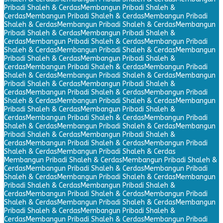
Pribadi Shaleh & Cerdas
Membangun Pribadi Shaleh &
Cerdas
Membangun Pribadi Shaleh & Cerdas
Membangun Pribadi
Shaleh & Cerdas
Membangun Pribadi Shaleh & Cerdas
Membangun
Pribadi Shaleh & Cerdas
Membangun Pribadi Shaleh &
Cerdas
Membangun Pribadi Shaleh & Cerdas
Membangun Pribadi
Shaleh & Cerdas
Membangun Pribadi Shaleh & Cerdas
Membangun
Pribadi Shaleh & Cerdas
Membangun Pribadi Shaleh &
Cerdas
Membangun Pribadi Shaleh & Cerdas
Membangun Pribadi
Shaleh & Cerdas
Membangun Pribadi Shaleh & Cerdas
Membangun
Pribadi Shaleh & Cerdas
Membangun Pribadi Shaleh &
Cerdas
Membangun Pribadi Shaleh & Cerdas
Membangun Pribadi
Shaleh & Cerdas
Membangun Pribadi Shaleh & Cerdas
Membangun
Pribadi Shaleh & Cerdas
Membangun Pribadi Shaleh &
Cerdas
Membangun Pribadi Shaleh & Cerdas
Membangun Pribadi
Shaleh & Cerdas
Membangun Pribadi Shaleh & Cerdas
Membangun
Pribadi Shaleh & Cerdas
Membangun Pribadi Shaleh &
Cerdas
Membangun Pribadi Shaleh & Cerdas
Membangun Pribadi
Shaleh & Cerdas
Membangun Pribadi Shaleh & Cerdas
Membangun Pribadi Shaleh & Cerdas
Membangun Pribadi Shaleh &
Cerdas
Membangun Pribadi Shaleh & Cerdas
Membangun Pribadi
Shaleh & Cerdas
Membangun Pribadi Shaleh & Cerdas
Membangun
Pribadi Shaleh & Cerdas
Membangun Pribadi Shaleh &
Cerdas
Membangun Pribadi Shaleh & Cerdas
Membangun Pribadi
Shaleh & Cerdas
Membangun Pribadi Shaleh & Cerdas
Membangun
Pribadi Shaleh & Cerdas
Membangun Pribadi Shaleh &
Cerdas
Membangun Pribadi Shaleh & Cerdas
Membangun Pribadi