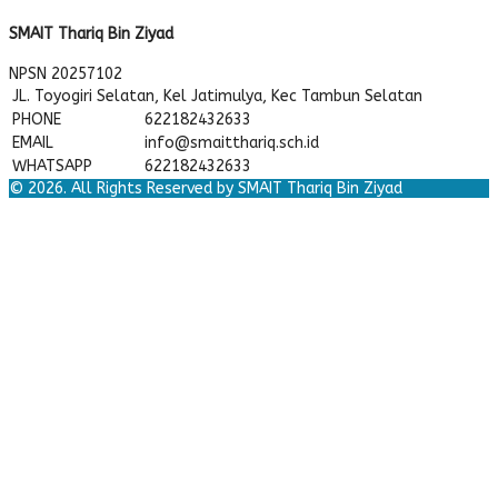
SMAIT Thariq Bin Ziyad
NPSN
20257102
JL. Toyogiri Selatan, Kel Jatimulya, Kec Tambun Selatan
PHONE
622182432633
EMAIL
info@smaitthariq.sch.id
WHATSAPP
622182432633
© 2026. All Rights Reserved by SMAIT Thariq Bin Ziyad