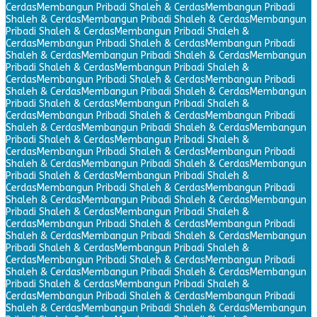
Cerdas
Membangun Pribadi Shaleh & Cerdas
Membangun Pribadi
Shaleh & Cerdas
Membangun Pribadi Shaleh & Cerdas
Membangun
Pribadi Shaleh & Cerdas
Membangun Pribadi Shaleh &
Cerdas
Membangun Pribadi Shaleh & Cerdas
Membangun Pribadi
Shaleh & Cerdas
Membangun Pribadi Shaleh & Cerdas
Membangun
Pribadi Shaleh & Cerdas
Membangun Pribadi Shaleh &
Cerdas
Membangun Pribadi Shaleh & Cerdas
Membangun Pribadi
Shaleh & Cerdas
Membangun Pribadi Shaleh & Cerdas
Membangun
Pribadi Shaleh & Cerdas
Membangun Pribadi Shaleh &
Cerdas
Membangun Pribadi Shaleh & Cerdas
Membangun Pribadi
Shaleh & Cerdas
Membangun Pribadi Shaleh & Cerdas
Membangun
Pribadi Shaleh & Cerdas
Membangun Pribadi Shaleh &
Cerdas
Membangun Pribadi Shaleh & Cerdas
Membangun Pribadi
Shaleh & Cerdas
Membangun Pribadi Shaleh & Cerdas
Membangun
Pribadi Shaleh & Cerdas
Membangun Pribadi Shaleh &
Cerdas
Membangun Pribadi Shaleh & Cerdas
Membangun Pribadi
Shaleh & Cerdas
Membangun Pribadi Shaleh & Cerdas
Membangun
Pribadi Shaleh & Cerdas
Membangun Pribadi Shaleh &
Cerdas
Membangun Pribadi Shaleh & Cerdas
Membangun Pribadi
Shaleh & Cerdas
Membangun Pribadi Shaleh & Cerdas
Membangun
Pribadi Shaleh & Cerdas
Membangun Pribadi Shaleh &
Cerdas
Membangun Pribadi Shaleh & Cerdas
Membangun Pribadi
Shaleh & Cerdas
Membangun Pribadi Shaleh & Cerdas
Membangun
Pribadi Shaleh & Cerdas
Membangun Pribadi Shaleh &
Cerdas
Membangun Pribadi Shaleh & Cerdas
Membangun Pribadi
Shaleh & Cerdas
Membangun Pribadi Shaleh & Cerdas
Membangun