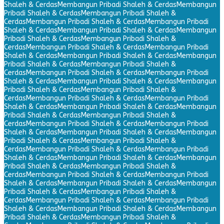
Shaleh & Cerdas
Membangun Pribadi Shaleh & Cerdas
Membangun
Pribadi Shaleh & Cerdas
Membangun Pribadi Shaleh &
Cerdas
Membangun Pribadi Shaleh & Cerdas
Membangun Pribadi
Shaleh & Cerdas
Membangun Pribadi Shaleh & Cerdas
Membangun
Pribadi Shaleh & Cerdas
Membangun Pribadi Shaleh &
Cerdas
Membangun Pribadi Shaleh & Cerdas
Membangun Pribadi
Shaleh & Cerdas
Membangun Pribadi Shaleh & Cerdas
Membangun
Pribadi Shaleh & Cerdas
Membangun Pribadi Shaleh &
Cerdas
Membangun Pribadi Shaleh & Cerdas
Membangun Pribadi
Shaleh & Cerdas
Membangun Pribadi Shaleh & Cerdas
Membangun
Pribadi Shaleh & Cerdas
Membangun Pribadi Shaleh &
Cerdas
Membangun Pribadi Shaleh & Cerdas
Membangun Pribadi
Shaleh & Cerdas
Membangun Pribadi Shaleh & Cerdas
Membangun
Pribadi Shaleh & Cerdas
Membangun Pribadi Shaleh &
Cerdas
Membangun Pribadi Shaleh & Cerdas
Membangun Pribadi
Shaleh & Cerdas
Membangun Pribadi Shaleh & Cerdas
Membangun
Pribadi Shaleh & Cerdas
Membangun Pribadi Shaleh &
Cerdas
Membangun Pribadi Shaleh & Cerdas
Membangun Pribadi
Shaleh & Cerdas
Membangun Pribadi Shaleh & Cerdas
Membangun
Pribadi Shaleh & Cerdas
Membangun Pribadi Shaleh &
Cerdas
Membangun Pribadi Shaleh & Cerdas
Membangun Pribadi
Shaleh & Cerdas
Membangun Pribadi Shaleh & Cerdas
Membangun
Pribadi Shaleh & Cerdas
Membangun Pribadi Shaleh &
Cerdas
Membangun Pribadi Shaleh & Cerdas
Membangun Pribadi
Shaleh & Cerdas
Membangun Pribadi Shaleh & Cerdas
Membangun
Pribadi Shaleh & Cerdas
Membangun Pribadi Shaleh &