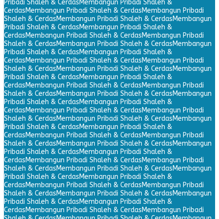
Pribadi Shaleh & Cerdas
Membangun Pribadi Shaleh &
Cerdas
Membangun Pribadi Shaleh & Cerdas
Membangun Pribadi
Shaleh & Cerdas
Membangun Pribadi Shaleh & Cerdas
Membangun
Pribadi Shaleh & Cerdas
Membangun Pribadi Shaleh &
Cerdas
Membangun Pribadi Shaleh & Cerdas
Membangun Pribadi
Shaleh & Cerdas
Membangun Pribadi Shaleh & Cerdas
Membangun
Pribadi Shaleh & Cerdas
Membangun Pribadi Shaleh &
Cerdas
Membangun Pribadi Shaleh & Cerdas
Membangun Pribadi
Shaleh & Cerdas
Membangun Pribadi Shaleh & Cerdas
Membangun
Pribadi Shaleh & Cerdas
Membangun Pribadi Shaleh &
Cerdas
Membangun Pribadi Shaleh & Cerdas
Membangun Pribadi
Shaleh & Cerdas
Membangun Pribadi Shaleh & Cerdas
Membangun
Pribadi Shaleh & Cerdas
Membangun Pribadi Shaleh &
Cerdas
Membangun Pribadi Shaleh & Cerdas
Membangun Pribadi
Shaleh & Cerdas
Membangun Pribadi Shaleh & Cerdas
Membangun
Pribadi Shaleh & Cerdas
Membangun Pribadi Shaleh &
Cerdas
Membangun Pribadi Shaleh & Cerdas
Membangun Pribadi
Shaleh & Cerdas
Membangun Pribadi Shaleh & Cerdas
Membangun
Pribadi Shaleh & Cerdas
Membangun Pribadi Shaleh &
Cerdas
Membangun Pribadi Shaleh & Cerdas
Membangun Pribadi
Shaleh & Cerdas
Membangun Pribadi Shaleh & Cerdas
Membangun
Pribadi Shaleh & Cerdas
Membangun Pribadi Shaleh &
Cerdas
Membangun Pribadi Shaleh & Cerdas
Membangun Pribadi
Shaleh & Cerdas
Membangun Pribadi Shaleh & Cerdas
Membangun
Pribadi Shaleh & Cerdas
Membangun Pribadi Shaleh &
Cerdas
Membangun Pribadi Shaleh & Cerdas
Membangun Pribadi
Shaleh & Cerdas
Membangun Pribadi Shaleh & Cerdas
Membangun