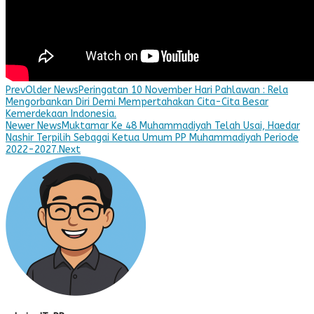
Prev
Older News
Peringatan 10 November Hari Pahlawan : Rela
Mengorbankan Diri Demi Mempertahakan Cita-Cita Besar
Kemerdekaan Indonesia.
Newer News
Muktamar Ke 48 Muhammadiyah Telah Usai, Haedar
Nashir Terpilih Sebagai Ketua Umum PP Muhammadiyah Periode
2022-2027.
Next