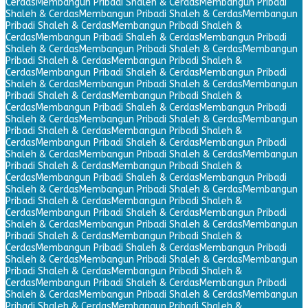
Cerdas
Membangun Pribadi Shaleh & Cerdas
Membangun Pribadi
Shaleh & Cerdas
Membangun Pribadi Shaleh & Cerdas
Membangun
Pribadi Shaleh & Cerdas
Membangun Pribadi Shaleh &
Cerdas
Membangun Pribadi Shaleh & Cerdas
Membangun Pribadi
Shaleh & Cerdas
Membangun Pribadi Shaleh & Cerdas
Membangun
Pribadi Shaleh & Cerdas
Membangun Pribadi Shaleh &
Cerdas
Membangun Pribadi Shaleh & Cerdas
Membangun Pribadi
Shaleh & Cerdas
Membangun Pribadi Shaleh & Cerdas
Membangun
Pribadi Shaleh & Cerdas
Membangun Pribadi Shaleh &
Cerdas
Membangun Pribadi Shaleh & Cerdas
Membangun Pribadi
Shaleh & Cerdas
Membangun Pribadi Shaleh & Cerdas
Membangun
Pribadi Shaleh & Cerdas
Membangun Pribadi Shaleh &
Cerdas
Membangun Pribadi Shaleh & Cerdas
Membangun Pribadi
Shaleh & Cerdas
Membangun Pribadi Shaleh & Cerdas
Membangun
Pribadi Shaleh & Cerdas
Membangun Pribadi Shaleh &
Cerdas
Membangun Pribadi Shaleh & Cerdas
Membangun Pribadi
Shaleh & Cerdas
Membangun Pribadi Shaleh & Cerdas
Membangun
Pribadi Shaleh & Cerdas
Membangun Pribadi Shaleh &
Cerdas
Membangun Pribadi Shaleh & Cerdas
Membangun Pribadi
Shaleh & Cerdas
Membangun Pribadi Shaleh & Cerdas
Membangun
Pribadi Shaleh & Cerdas
Membangun Pribadi Shaleh &
Cerdas
Membangun Pribadi Shaleh & Cerdas
Membangun Pribadi
Shaleh & Cerdas
Membangun Pribadi Shaleh & Cerdas
Membangun
Pribadi Shaleh & Cerdas
Membangun Pribadi Shaleh &
Cerdas
Membangun Pribadi Shaleh & Cerdas
Membangun Pribadi
Shaleh & Cerdas
Membangun Pribadi Shaleh & Cerdas
Membangun
Pribadi Shaleh & Cerdas
Membangun Pribadi Shaleh &