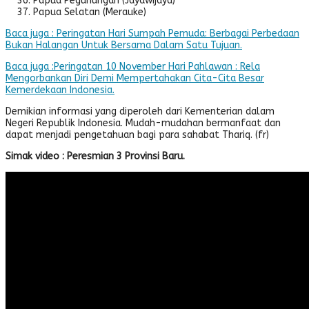
Papua Pegunungan (Jayawijaya)
Papua Selatan (Merauke)
Baca juga : Peringatan Hari Sumpah Pemuda: Berbagai Perbedaan
Bukan Halangan Untuk Bersama Dalam Satu Tujuan.
Baca juga :Peringatan 10 November Hari Pahlawan : Rela
Mengorbankan Diri Demi Mempertahakan Cita-Cita Besar
Kemerdekaan Indonesia.
Demikian informasi yang diperoleh dari Kementerian dalam
Negeri Republik Indonesia. Mudah-mudahan bermanfaat dan
dapat menjadi pengetahuan bagi para sahabat Thariq. (fr)
Simak video : Peresmian 3 Provinsi Baru.