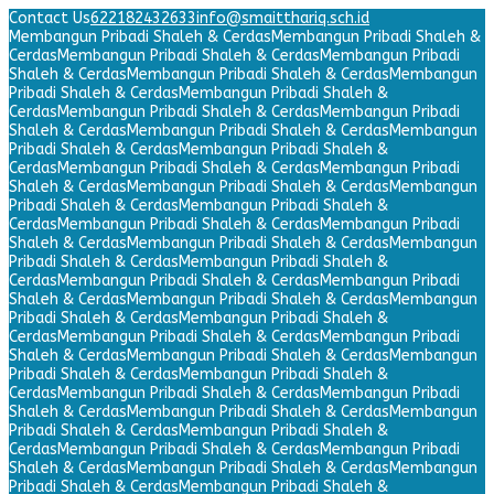
Contact Us
622182432633
info@smaitthariq.sch.id
Membangun Pribadi Shaleh & Cerdas
Membangun Pribadi Shaleh &
Cerdas
Membangun Pribadi Shaleh & Cerdas
Membangun Pribadi
Shaleh & Cerdas
Membangun Pribadi Shaleh & Cerdas
Membangun
Pribadi Shaleh & Cerdas
Membangun Pribadi Shaleh &
Cerdas
Membangun Pribadi Shaleh & Cerdas
Membangun Pribadi
Shaleh & Cerdas
Membangun Pribadi Shaleh & Cerdas
Membangun
Pribadi Shaleh & Cerdas
Membangun Pribadi Shaleh &
Cerdas
Membangun Pribadi Shaleh & Cerdas
Membangun Pribadi
Shaleh & Cerdas
Membangun Pribadi Shaleh & Cerdas
Membangun
Pribadi Shaleh & Cerdas
Membangun Pribadi Shaleh &
Cerdas
Membangun Pribadi Shaleh & Cerdas
Membangun Pribadi
Shaleh & Cerdas
Membangun Pribadi Shaleh & Cerdas
Membangun
Pribadi Shaleh & Cerdas
Membangun Pribadi Shaleh &
Cerdas
Membangun Pribadi Shaleh & Cerdas
Membangun Pribadi
Shaleh & Cerdas
Membangun Pribadi Shaleh & Cerdas
Membangun
Pribadi Shaleh & Cerdas
Membangun Pribadi Shaleh &
Cerdas
Membangun Pribadi Shaleh & Cerdas
Membangun Pribadi
Shaleh & Cerdas
Membangun Pribadi Shaleh & Cerdas
Membangun
Pribadi Shaleh & Cerdas
Membangun Pribadi Shaleh &
Cerdas
Membangun Pribadi Shaleh & Cerdas
Membangun Pribadi
Shaleh & Cerdas
Membangun Pribadi Shaleh & Cerdas
Membangun
Pribadi Shaleh & Cerdas
Membangun Pribadi Shaleh &
Cerdas
Membangun Pribadi Shaleh & Cerdas
Membangun Pribadi
Shaleh & Cerdas
Membangun Pribadi Shaleh & Cerdas
Membangun
Pribadi Shaleh & Cerdas
Membangun Pribadi Shaleh &