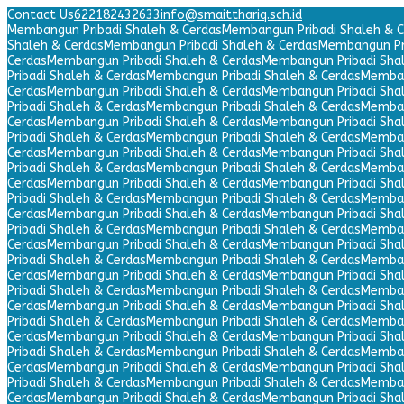
Contact Us
622182432633
info@smaitthariq.sch.id
Membangun Pribadi Shaleh & Cerdas
Membangun Pribadi Shaleh & C
Shaleh & Cerdas
Membangun Pribadi Shaleh & Cerdas
Membangun Pri
Cerdas
Membangun Pribadi Shaleh & Cerdas
Membangun Pribadi Sha
Pribadi Shaleh & Cerdas
Membangun Pribadi Shaleh & Cerdas
Memban
Cerdas
Membangun Pribadi Shaleh & Cerdas
Membangun Pribadi Sha
Pribadi Shaleh & Cerdas
Membangun Pribadi Shaleh & Cerdas
Memban
Cerdas
Membangun Pribadi Shaleh & Cerdas
Membangun Pribadi Sha
Pribadi Shaleh & Cerdas
Membangun Pribadi Shaleh & Cerdas
Memban
Cerdas
Membangun Pribadi Shaleh & Cerdas
Membangun Pribadi Sha
Pribadi Shaleh & Cerdas
Membangun Pribadi Shaleh & Cerdas
Memban
Cerdas
Membangun Pribadi Shaleh & Cerdas
Membangun Pribadi Sha
Pribadi Shaleh & Cerdas
Membangun Pribadi Shaleh & Cerdas
Memban
Cerdas
Membangun Pribadi Shaleh & Cerdas
Membangun Pribadi Sha
Pribadi Shaleh & Cerdas
Membangun Pribadi Shaleh & Cerdas
Memban
Cerdas
Membangun Pribadi Shaleh & Cerdas
Membangun Pribadi Sha
Pribadi Shaleh & Cerdas
Membangun Pribadi Shaleh & Cerdas
Memban
Cerdas
Membangun Pribadi Shaleh & Cerdas
Membangun Pribadi Sha
Pribadi Shaleh & Cerdas
Membangun Pribadi Shaleh & Cerdas
Memban
Cerdas
Membangun Pribadi Shaleh & Cerdas
Membangun Pribadi Sha
Pribadi Shaleh & Cerdas
Membangun Pribadi Shaleh & Cerdas
Memban
Cerdas
Membangun Pribadi Shaleh & Cerdas
Membangun Pribadi Sha
Pribadi Shaleh & Cerdas
Membangun Pribadi Shaleh & Cerdas
Memban
Cerdas
Membangun Pribadi Shaleh & Cerdas
Membangun Pribadi Sha
Pribadi Shaleh & Cerdas
Membangun Pribadi Shaleh & Cerdas
Memban
Cerdas
Membangun Pribadi Shaleh & Cerdas
Membangun Pribadi Sha