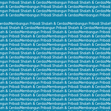
gun Pribadi Shaleh & Cerdas
Membangun Pribadi Shaleh & Cerdas
Me
leh & Cerdas
Membangun Pribadi Shaleh & Cerdas
Membangun Pribadi 
gun Pribadi Shaleh & Cerdas
Membangun Pribadi Shaleh & Cerdas
Me
leh & Cerdas
Membangun Pribadi Shaleh & Cerdas
Membangun Pribadi 
erdas
Membangun Pribadi Shaleh & Cerdas
Membangun Pribadi Shaleh
badi Shaleh & Cerdas
Membangun Pribadi Shaleh & Cerdas
Membangun
leh & Cerdas
Membangun Pribadi Shaleh & Cerdas
Membangun Pribadi 
gun Pribadi Shaleh & Cerdas
Membangun Pribadi Shaleh & Cerdas
Me
leh & Cerdas
Membangun Pribadi Shaleh & Cerdas
Membangun Pribadi 
gun Pribadi Shaleh & Cerdas
Membangun Pribadi Shaleh & Cerdas
Me
leh & Cerdas
Membangun Pribadi Shaleh & Cerdas
Membangun Pribadi 
gun Pribadi Shaleh & Cerdas
Membangun Pribadi Shaleh & Cerdas
Me
leh & Cerdas
Membangun Pribadi Shaleh & Cerdas
Membangun Pribadi 
gun Pribadi Shaleh & Cerdas
Membangun Pribadi Shaleh & Cerdas
Me
leh & Cerdas
Membangun Pribadi Shaleh & Cerdas
Membangun Pribadi 
gun Pribadi Shaleh & Cerdas
Membangun Pribadi Shaleh & Cerdas
Me
leh & Cerdas
Membangun Pribadi Shaleh & Cerdas
Membangun Pribadi 
gun Pribadi Shaleh & Cerdas
Membangun Pribadi Shaleh & Cerdas
Me
leh & Cerdas
Membangun Pribadi Shaleh & Cerdas
Membangun Pribadi 
gun Pribadi Shaleh & Cerdas
Membangun Pribadi Shaleh & Cerdas
Me
leh & Cerdas
Membangun Pribadi Shaleh & Cerdas
Membangun Pribadi 
gun Pribadi Shaleh & Cerdas
Membangun Pribadi Shaleh & Cerdas
Me
leh & Cerdas
Membangun Pribadi Shaleh & Cerdas
Membangun Pribadi 
gun Pribadi Shaleh & Cerdas
Membangun Pribadi Shaleh & Cerdas
Me
leh & Cerdas
Membangun Pribadi Shaleh & Cerdas
Membangun Pribadi 