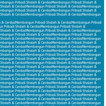
mbangun Pribadi Shaleh & Cerdas
Membangun Pribadi Shaleh &
Shaleh & Cerdas
Membangun Pribadi Shaleh & Cerdas
Membangun
mbangun Pribadi Shaleh & Cerdas
Membangun Pribadi Shaleh &
Shaleh & Cerdas
Membangun Pribadi Shaleh & Cerdas
Membangun
 & Cerdas
Membangun Pribadi Shaleh & Cerdas
Membangun Pribadi
 Pribadi Shaleh & Cerdas
Membangun Pribadi Shaleh &
Shaleh & Cerdas
Membangun Pribadi Shaleh & Cerdas
Membangun
mbangun Pribadi Shaleh & Cerdas
Membangun Pribadi Shaleh &
Shaleh & Cerdas
Membangun Pribadi Shaleh & Cerdas
Membangun
mbangun Pribadi Shaleh & Cerdas
Membangun Pribadi Shaleh &
Shaleh & Cerdas
Membangun Pribadi Shaleh & Cerdas
Membangun
mbangun Pribadi Shaleh & Cerdas
Membangun Pribadi Shaleh &
Shaleh & Cerdas
Membangun Pribadi Shaleh & Cerdas
Membangun
mbangun Pribadi Shaleh & Cerdas
Membangun Pribadi Shaleh &
Shaleh & Cerdas
Membangun Pribadi Shaleh & Cerdas
Membangun
mbangun Pribadi Shaleh & Cerdas
Membangun Pribadi Shaleh &
Shaleh & Cerdas
Membangun Pribadi Shaleh & Cerdas
Membangun
mbangun Pribadi Shaleh & Cerdas
Membangun Pribadi Shaleh &
Shaleh & Cerdas
Membangun Pribadi Shaleh & Cerdas
Membangun
mbangun Pribadi Shaleh & Cerdas
Membangun Pribadi Shaleh &
Shaleh & Cerdas
Membangun Pribadi Shaleh & Cerdas
Membangun
mbangun Pribadi Shaleh & Cerdas
Membangun Pribadi Shaleh &
Shaleh & Cerdas
Membangun Pribadi Shaleh & Cerdas
Membangun
mbangun Pribadi Shaleh & Cerdas
Membangun Pribadi Shaleh &
Shaleh & Cerdas
Membangun Pribadi Shaleh & Cerdas
Membangun