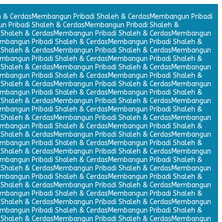
 & Cerdas
Membangun Pribadi Shaleh & Cerdas
Membangun Pribadi
 Pribadi Shaleh & Cerdas
Membangun Pribadi Shaleh &
Shaleh & Cerdas
Membangun Pribadi Shaleh & Cerdas
Membangun
mbangun Pribadi Shaleh & Cerdas
Membangun Pribadi Shaleh &
Shaleh & Cerdas
Membangun Pribadi Shaleh & Cerdas
Membangun
mbangun Pribadi Shaleh & Cerdas
Membangun Pribadi Shaleh &
Shaleh & Cerdas
Membangun Pribadi Shaleh & Cerdas
Membangun
mbangun Pribadi Shaleh & Cerdas
Membangun Pribadi Shaleh &
Shaleh & Cerdas
Membangun Pribadi Shaleh & Cerdas
Membangun
mbangun Pribadi Shaleh & Cerdas
Membangun Pribadi Shaleh &
Shaleh & Cerdas
Membangun Pribadi Shaleh & Cerdas
Membangun
mbangun Pribadi Shaleh & Cerdas
Membangun Pribadi Shaleh &
Shaleh & Cerdas
Membangun Pribadi Shaleh & Cerdas
Membangun
mbangun Pribadi Shaleh & Cerdas
Membangun Pribadi Shaleh &
Shaleh & Cerdas
Membangun Pribadi Shaleh & Cerdas
Membangun
mbangun Pribadi Shaleh & Cerdas
Membangun Pribadi Shaleh &
Shaleh & Cerdas
Membangun Pribadi Shaleh & Cerdas
Membangun
mbangun Pribadi Shaleh & Cerdas
Membangun Pribadi Shaleh &
Shaleh & Cerdas
Membangun Pribadi Shaleh & Cerdas
Membangun
mbangun Pribadi Shaleh & Cerdas
Membangun Pribadi Shaleh &
Shaleh & Cerdas
Membangun Pribadi Shaleh & Cerdas
Membangun
mbangun Pribadi Shaleh & Cerdas
Membangun Pribadi Shaleh &
Shaleh & Cerdas
Membangun Pribadi Shaleh & Cerdas
Membangun
mbangun Pribadi Shaleh & Cerdas
Membangun Pribadi Shaleh &
Shaleh & Cerdas
Membangun Pribadi Shaleh & Cerdas
Membangun