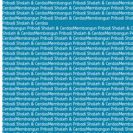
Pribadi Shaleh & Cerdas
Membangun Pribadi Shaleh & Cerdas
Memban
Cerdas
Membangun Pribadi Shaleh & Cerdas
Membangun Pribadi Sha
Pribadi Shaleh & Cerdas
Membangun Pribadi Shaleh & Cerdas
Memban
Cerdas
Membangun Pribadi Shaleh & Cerdas
Membangun Pribadi Sha
Pribadi Shaleh & Cerdas
Membangun Pribadi Shaleh & Cerdas
Membangun Pribadi Shaleh & C
Shaleh & Cerdas
Membangun Pribadi Shaleh & Cerdas
Membangun Pri
Cerdas
Membangun Pribadi Shaleh & Cerdas
Membangun Pribadi Sha
Pribadi Shaleh & Cerdas
Membangun Pribadi Shaleh & Cerdas
Memban
Cerdas
Membangun Pribadi Shaleh & Cerdas
Membangun Pribadi Sha
Pribadi Shaleh & Cerdas
Membangun Pribadi Shaleh & Cerdas
Memban
Cerdas
Membangun Pribadi Shaleh & Cerdas
Membangun Pribadi Sha
Pribadi Shaleh & Cerdas
Membangun Pribadi Shaleh & Cerdas
Memban
Cerdas
Membangun Pribadi Shaleh & Cerdas
Membangun Pribadi Sha
Pribadi Shaleh & Cerdas
Membangun Pribadi Shaleh & Cerdas
Memban
Cerdas
Membangun Pribadi Shaleh & Cerdas
Membangun Pribadi Sha
Pribadi Shaleh & Cerdas
Membangun Pribadi Shaleh & Cerdas
Memban
Cerdas
Membangun Pribadi Shaleh & Cerdas
Membangun Pribadi Sha
Pribadi Shaleh & Cerdas
Membangun Pribadi Shaleh & Cerdas
Memban
Cerdas
Membangun Pribadi Shaleh & Cerdas
Membangun Pribadi Sha
Pribadi Shaleh & Cerdas
Membangun Pribadi Shaleh & Cerdas
Memban
Cerdas
Membangun Pribadi Shaleh & Cerdas
Membangun Pribadi Sha
Pribadi Shaleh & Cerdas
Membangun Pribadi Shaleh & Cerdas
Memban
Cerdas
Membangun Pribadi Shaleh & Cerdas
Membangun Pribadi Sha
Pribadi Shaleh & Cerdas
Membangun Pribadi Shaleh & Cerdas
Memban
Cerdas
Membangun Pribadi Shaleh & Cerdas
Membangun Pribadi Sha