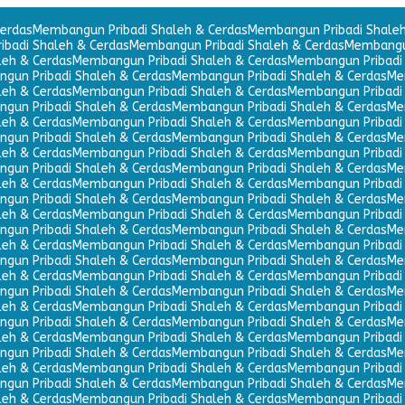
erdas
Membangun Pribadi Shaleh & Cerdas
Membangun Pribadi Shaleh
badi Shaleh & Cerdas
Membangun Pribadi Shaleh & Cerdas
Membangun
leh & Cerdas
Membangun Pribadi Shaleh & Cerdas
Membangun Pribadi 
gun Pribadi Shaleh & Cerdas
Membangun Pribadi Shaleh & Cerdas
Me
leh & Cerdas
Membangun Pribadi Shaleh & Cerdas
Membangun Pribadi 
gun Pribadi Shaleh & Cerdas
Membangun Pribadi Shaleh & Cerdas
Me
leh & Cerdas
Membangun Pribadi Shaleh & Cerdas
Membangun Pribadi 
gun Pribadi Shaleh & Cerdas
Membangun Pribadi Shaleh & Cerdas
Me
leh & Cerdas
Membangun Pribadi Shaleh & Cerdas
Membangun Pribadi 
gun Pribadi Shaleh & Cerdas
Membangun Pribadi Shaleh & Cerdas
Me
leh & Cerdas
Membangun Pribadi Shaleh & Cerdas
Membangun Pribadi 
gun Pribadi Shaleh & Cerdas
Membangun Pribadi Shaleh & Cerdas
Me
leh & Cerdas
Membangun Pribadi Shaleh & Cerdas
Membangun Pribadi 
gun Pribadi Shaleh & Cerdas
Membangun Pribadi Shaleh & Cerdas
Me
leh & Cerdas
Membangun Pribadi Shaleh & Cerdas
Membangun Pribadi 
gun Pribadi Shaleh & Cerdas
Membangun Pribadi Shaleh & Cerdas
Me
leh & Cerdas
Membangun Pribadi Shaleh & Cerdas
Membangun Pribadi 
gun Pribadi Shaleh & Cerdas
Membangun Pribadi Shaleh & Cerdas
Me
leh & Cerdas
Membangun Pribadi Shaleh & Cerdas
Membangun Pribadi 
gun Pribadi Shaleh & Cerdas
Membangun Pribadi Shaleh & Cerdas
Me
leh & Cerdas
Membangun Pribadi Shaleh & Cerdas
Membangun Pribadi 
gun Pribadi Shaleh & Cerdas
Membangun Pribadi Shaleh & Cerdas
Me
leh & Cerdas
Membangun Pribadi Shaleh & Cerdas
Membangun Pribadi 
gun Pribadi Shaleh & Cerdas
Membangun Pribadi Shaleh & Cerdas
Me
leh & Cerdas
Membangun Pribadi Shaleh & Cerdas
Membangun Pribadi 