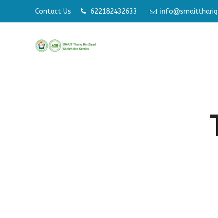
Contact Us
622182432633
info@smaitthariq.
Membang