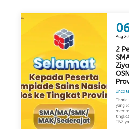
0
Aug 20
2 Pe
SMA
Ziy
OSN
Prov
Uncat
Thariq
yang l
memast
tingkat
TBZ ya