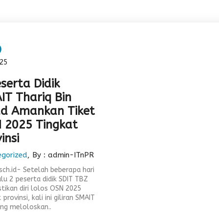
6
25
serta Didik
IT Thariq Bin
ad Amankan Tiket
 2025 Tingkat
insi
egorized
, By : admin-ITnPR
.sch.id- Setelah beberapa hari
alu 2 peserta didik SDIT TBZ
ikan diri lolos OSN 2025
 provinsi, kali ini giliran SMAIT
ng meloloskan..