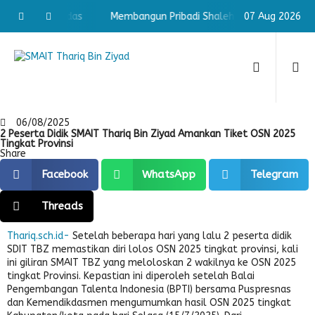
Shaleh & Cerdas
Membangun Pribadi Shaleh & Cerdas
07 Aug 2026
Mem
06/08/2025
2 Peserta Didik SMAIT Thariq Bin Ziyad Amankan Tiket OSN 2025
Tingkat Provinsi
Share
Facebook
WhatsApp
Telegram
Threads
Thariq.sch.id-
Setelah beberapa hari yang lalu 2 peserta didik
SDIT TBZ memastikan diri lolos OSN 2025 tingkat provinsi, kali
ini giliran SMAIT TBZ yang meloloskan 2 wakilnya ke OSN 2025
tingkat Provinsi. Kepastian ini diperoleh setelah Balai
Pengembangan Talenta Indonesia (BPTI) bersama Puspresnas
dan Kemendikdasmen mengumumkan hasil OSN 2025 tingkat