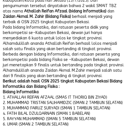
Kabupaten/kota pada hari Selasa (15/7/2025). Dari
pengumuman tersebut dinyatakan bahwa 2 wakil SMAIT TBZ
atas nama
Athallah Reifan Afzaal (bidang Informatika)
dan
Zaidan Akmal M. Zahir (Bidang Fisika)
berhasil menjadi yang
terbaik di OSN 2025 tingkat Kabupaten Bekasi.
Pada bidang Informatika, dari ratusan peserta didik yang
berkompetisi se-Kabupaten Bekasi, dewan juri hanya
menyediakan 6 kuota untuk lolos ke tingkat provinsi.
Alhamdulillah ananda Athallah Reifan berhasil lolos menjadi
salah satu finalis yang akan bertanding di tingkat provinsi.
Berbeda dengan bidang Informatika, dari ratusan peserta yang
berkompetisi pada bidang Fisika se -Kabupaten Bekasi, dewan
juri menetapkan 9 finalis untuk bertanding pada tingkat provinsi.
Alhamdulillah ananda Zaidan Akmal M.Zahir menjadi salah satu
dari 9 finalis yang akan bertanding di tingkat provinsi.
Berikut adalah hasil OSN 2025 tingkat Kabupaten Bekasi Bidang
Informatika dan Bidang Fisika :
Bidang Informatika
1. ATHALLAH REIFAN AFZAAL (SMAS IT THORIQ BIN ZIYAD)
2. MUHAMMAD TRISTAN SALIHAMIDZIC (SMAN 2 TAMBUN SELATAN)
3. MUHAMMAD FAIRUZ SURYADI (SMAN 1 TAMBUN SELATAN)
4. FATIH BILAL DZULQARNAIN (SMAN 1 BABELAN)
5. RAYYAN MUHAMMAD (SMAN 5 TAMBUN SELATAN)
6. UMAR (SMAN 2 TAMBUN SELATAN)