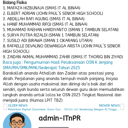
Bidang Fisika
1. MAFAZA HIZBUNAJA (SMAS IT AL BINAA)
2. ELBERT ADRIAN (JOHN PAUL`S SENIOR HIGH SCHOOL)
3. ABDILLAH RAFI AGUNG (SMAS IT AL BINAA)
4. HANIF MUHAMMAD RIFQI (SMAS IT AL BINAA)
5. MUHAMAD RAEHAN HARDIYANTO (SMAN 1 TAMBUN SELATAN)
6. SURYA PUTRA RIZALDI (SMAN 1 TAMBUN SELATAN)
7. SUSILO ADI BIRAWA (SMAN 1 CIKARANG UTARA)
8. RAFAELLE DEVALINO DEWANGGA ARISTA (JOHN PAUL`S SENIOR
HIGH SCHOOL)
9. ZAIDAN AKMAL MUHAMMAD ZAHIR (SMAS IT THORIQ BIN ZIYAD)
Baca juga : Pengumuman Hasil Pelaksanaan OSN K Jenjang
SMA/MA/SMK/MAK/Sederajat Tahun 2025
Barakallah ananda Athallah dan Zaidan atas prestasi yang
diraih. Perjalanan yang ananda tempuh masih panjang. Insyaa
Allah dengan usaha maksimal dan diiringi do’a baik dari diri
sendiri, ayah bunda serta seluruh dewan guru akan memudahkan
langkah ananda untuk lolos ke OSN 2025 Tingkat Nasional dan
menjadi juara. (Humas LPIT TBZ)
OLDER NEWS
NEWER NEWS
Pelatihan Digital Classroom: Guru-Guru Antusias Belajar Editing Video Bareng Apple Professional Learning Specialist dari iBox
10 Ciri-ciri Seseorang Dengan IQ Tinggi, Sahabat Thariq Punya ?
admin-ITnPR