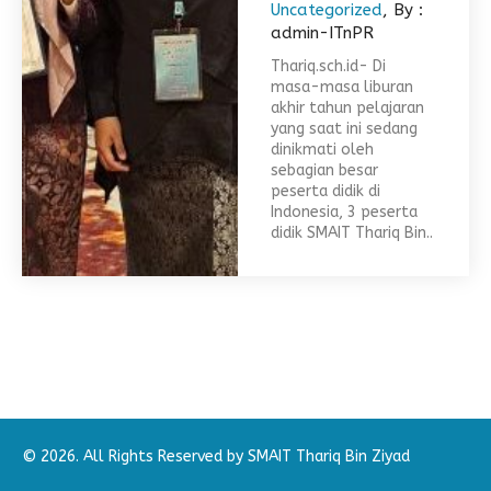
Uncategorized
, By :
admin-ITnPR
Thariq.sch.id- Di
masa-masa liburan
akhir tahun pelajaran
yang saat ini sedang
dinikmati oleh
sebagian besar
peserta didik di
Indonesia, 3 peserta
didik SMAIT Thariq Bin..
© 2026. All Rights Reserved by SMAIT Thariq Bin Ziyad