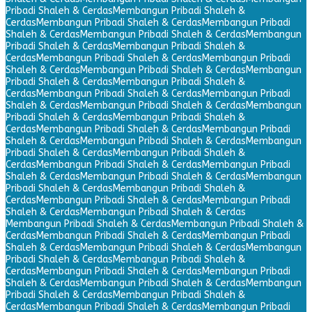
Pribadi Shaleh & Cerdas
Membangun Pribadi Shaleh &
Cerdas
Membangun Pribadi Shaleh & Cerdas
Membangun Pribadi
Shaleh & Cerdas
Membangun Pribadi Shaleh & Cerdas
Membangun
Pribadi Shaleh & Cerdas
Membangun Pribadi Shaleh &
Cerdas
Membangun Pribadi Shaleh & Cerdas
Membangun Pribadi
Shaleh & Cerdas
Membangun Pribadi Shaleh & Cerdas
Membangun
Pribadi Shaleh & Cerdas
Membangun Pribadi Shaleh &
Cerdas
Membangun Pribadi Shaleh & Cerdas
Membangun Pribadi
Shaleh & Cerdas
Membangun Pribadi Shaleh & Cerdas
Membangun
Pribadi Shaleh & Cerdas
Membangun Pribadi Shaleh &
Cerdas
Membangun Pribadi Shaleh & Cerdas
Membangun Pribadi
Shaleh & Cerdas
Membangun Pribadi Shaleh & Cerdas
Membangun
Pribadi Shaleh & Cerdas
Membangun Pribadi Shaleh &
Cerdas
Membangun Pribadi Shaleh & Cerdas
Membangun Pribadi
Shaleh & Cerdas
Membangun Pribadi Shaleh & Cerdas
Membangun
Pribadi Shaleh & Cerdas
Membangun Pribadi Shaleh &
Cerdas
Membangun Pribadi Shaleh & Cerdas
Membangun Pribadi
Shaleh & Cerdas
Membangun Pribadi Shaleh & Cerdas
Membangun Pribadi Shaleh & Cerdas
Membangun Pribadi Shaleh &
Cerdas
Membangun Pribadi Shaleh & Cerdas
Membangun Pribadi
Shaleh & Cerdas
Membangun Pribadi Shaleh & Cerdas
Membangun
Pribadi Shaleh & Cerdas
Membangun Pribadi Shaleh &
Cerdas
Membangun Pribadi Shaleh & Cerdas
Membangun Pribadi
Shaleh & Cerdas
Membangun Pribadi Shaleh & Cerdas
Membangun
Pribadi Shaleh & Cerdas
Membangun Pribadi Shaleh &
Cerdas
Membangun Pribadi Shaleh & Cerdas
Membangun Pribadi