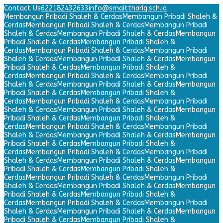
Contact Us
622182432633
info@smaitthariq.sch.id
Membangun Pribadi Shaleh & Cerdas
Membangun Pribadi Shaleh &
Cerdas
Membangun Pribadi Shaleh & Cerdas
Membangun Pribadi
Shaleh & Cerdas
Membangun Pribadi Shaleh & Cerdas
Membangun
Pribadi Shaleh & Cerdas
Membangun Pribadi Shaleh &
Cerdas
Membangun Pribadi Shaleh & Cerdas
Membangun Pribadi
Shaleh & Cerdas
Membangun Pribadi Shaleh & Cerdas
Membangun
Pribadi Shaleh & Cerdas
Membangun Pribadi Shaleh &
Cerdas
Membangun Pribadi Shaleh & Cerdas
Membangun Pribadi
Shaleh & Cerdas
Membangun Pribadi Shaleh & Cerdas
Membangun
Pribadi Shaleh & Cerdas
Membangun Pribadi Shaleh &
Cerdas
Membangun Pribadi Shaleh & Cerdas
Membangun Pribadi
Shaleh & Cerdas
Membangun Pribadi Shaleh & Cerdas
Membangun
Pribadi Shaleh & Cerdas
Membangun Pribadi Shaleh &
Cerdas
Membangun Pribadi Shaleh & Cerdas
Membangun Pribadi
Shaleh & Cerdas
Membangun Pribadi Shaleh & Cerdas
Membangun
Pribadi Shaleh & Cerdas
Membangun Pribadi Shaleh &
Cerdas
Membangun Pribadi Shaleh & Cerdas
Membangun Pribadi
Shaleh & Cerdas
Membangun Pribadi Shaleh & Cerdas
Membangun
Pribadi Shaleh & Cerdas
Membangun Pribadi Shaleh &
Cerdas
Membangun Pribadi Shaleh & Cerdas
Membangun Pribadi
Shaleh & Cerdas
Membangun Pribadi Shaleh & Cerdas
Membangun
Pribadi Shaleh & Cerdas
Membangun Pribadi Shaleh &
Cerdas
Membangun Pribadi Shaleh & Cerdas
Membangun Pribadi
Shaleh & Cerdas
Membangun Pribadi Shaleh & Cerdas
Membangun
Pribadi Shaleh & Cerdas
Membangun Pribadi Shaleh &