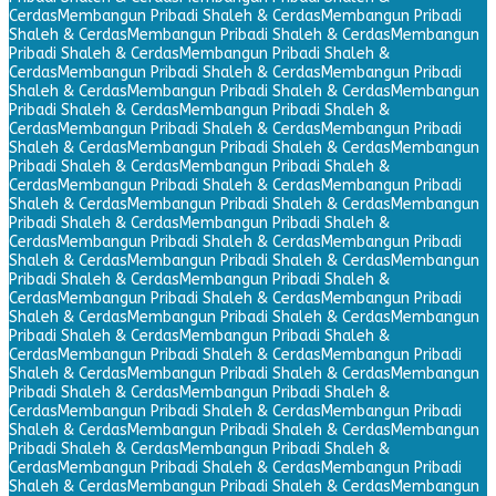
Cerdas
Membangun Pribadi Shaleh & Cerdas
Membangun Pribadi
Shaleh & Cerdas
Membangun Pribadi Shaleh & Cerdas
Membangun
Pribadi Shaleh & Cerdas
Membangun Pribadi Shaleh &
Cerdas
Membangun Pribadi Shaleh & Cerdas
Membangun Pribadi
Shaleh & Cerdas
Membangun Pribadi Shaleh & Cerdas
Membangun
Pribadi Shaleh & Cerdas
Membangun Pribadi Shaleh &
Cerdas
Membangun Pribadi Shaleh & Cerdas
Membangun Pribadi
Shaleh & Cerdas
Membangun Pribadi Shaleh & Cerdas
Membangun
Pribadi Shaleh & Cerdas
Membangun Pribadi Shaleh &
Cerdas
Membangun Pribadi Shaleh & Cerdas
Membangun Pribadi
Shaleh & Cerdas
Membangun Pribadi Shaleh & Cerdas
Membangun
Pribadi Shaleh & Cerdas
Membangun Pribadi Shaleh &
Cerdas
Membangun Pribadi Shaleh & Cerdas
Membangun Pribadi
Shaleh & Cerdas
Membangun Pribadi Shaleh & Cerdas
Membangun
Pribadi Shaleh & Cerdas
Membangun Pribadi Shaleh &
Cerdas
Membangun Pribadi Shaleh & Cerdas
Membangun Pribadi
Shaleh & Cerdas
Membangun Pribadi Shaleh & Cerdas
Membangun
Pribadi Shaleh & Cerdas
Membangun Pribadi Shaleh &
Cerdas
Membangun Pribadi Shaleh & Cerdas
Membangun Pribadi
Shaleh & Cerdas
Membangun Pribadi Shaleh & Cerdas
Membangun
Pribadi Shaleh & Cerdas
Membangun Pribadi Shaleh &
Cerdas
Membangun Pribadi Shaleh & Cerdas
Membangun Pribadi
Shaleh & Cerdas
Membangun Pribadi Shaleh & Cerdas
Membangun
Pribadi Shaleh & Cerdas
Membangun Pribadi Shaleh &
Cerdas
Membangun Pribadi Shaleh & Cerdas
Membangun Pribadi
Shaleh & Cerdas
Membangun Pribadi Shaleh & Cerdas
Membangun