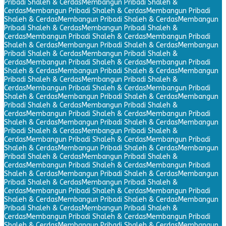
Pribadi Shaleh & Cerdas
Membangun Pribadi Shaleh &
Cerdas
Membangun Pribadi Shaleh & Cerdas
Membangun Pribadi
Shaleh & Cerdas
Membangun Pribadi Shaleh & Cerdas
Membangun
Pribadi Shaleh & Cerdas
Membangun Pribadi Shaleh &
Cerdas
Membangun Pribadi Shaleh & Cerdas
Membangun Pribadi
Shaleh & Cerdas
Membangun Pribadi Shaleh & Cerdas
Membangun
Pribadi Shaleh & Cerdas
Membangun Pribadi Shaleh &
Cerdas
Membangun Pribadi Shaleh & Cerdas
Membangun Pribadi
Shaleh & Cerdas
Membangun Pribadi Shaleh & Cerdas
Membangun
Pribadi Shaleh & Cerdas
Membangun Pribadi Shaleh &
Cerdas
Membangun Pribadi Shaleh & Cerdas
Membangun Pribadi
Shaleh & Cerdas
Membangun Pribadi Shaleh & Cerdas
Membangun
Pribadi Shaleh & Cerdas
Membangun Pribadi Shaleh &
Cerdas
Membangun Pribadi Shaleh & Cerdas
Membangun Pribadi
Shaleh & Cerdas
Membangun Pribadi Shaleh & Cerdas
Membangun
Pribadi Shaleh & Cerdas
Membangun Pribadi Shaleh &
Cerdas
Membangun Pribadi Shaleh & Cerdas
Membangun Pribadi
Shaleh & Cerdas
Membangun Pribadi Shaleh & Cerdas
Membangun
Pribadi Shaleh & Cerdas
Membangun Pribadi Shaleh &
Cerdas
Membangun Pribadi Shaleh & Cerdas
Membangun Pribadi
Shaleh & Cerdas
Membangun Pribadi Shaleh & Cerdas
Membangun
Pribadi Shaleh & Cerdas
Membangun Pribadi Shaleh &
Cerdas
Membangun Pribadi Shaleh & Cerdas
Membangun Pribadi
Shaleh & Cerdas
Membangun Pribadi Shaleh & Cerdas
Membangun
Pribadi Shaleh & Cerdas
Membangun Pribadi Shaleh &
Cerdas
Membangun Pribadi Shaleh & Cerdas
Membangun Pribadi
Shaleh & Cerdas
Membangun Pribadi Shaleh & Cerdas
Membangun