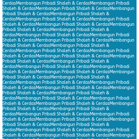
Cerdas
Membangun Pribadi Shaleh & Cerdas
Membangun Pribadi
Shaleh & Cerdas
Membangun Pribadi Shaleh & Cerdas
Membangun
Pribadi Shaleh & Cerdas
Membangun Pribadi Shaleh &
Cerdas
Membangun Pribadi Shaleh & Cerdas
Membangun Pribadi
Shaleh & Cerdas
Membangun Pribadi Shaleh & Cerdas
Membangun
Pribadi Shaleh & Cerdas
Membangun Pribadi Shaleh &
Cerdas
Membangun Pribadi Shaleh & Cerdas
Membangun Pribadi
Shaleh & Cerdas
Membangun Pribadi Shaleh & Cerdas
Membangun
Pribadi Shaleh & Cerdas
Membangun Pribadi Shaleh &
Cerdas
Membangun Pribadi Shaleh & Cerdas
Membangun Pribadi
Shaleh & Cerdas
Membangun Pribadi Shaleh & Cerdas
Membangun
Pribadi Shaleh & Cerdas
Membangun Pribadi Shaleh &
Cerdas
Membangun Pribadi Shaleh & Cerdas
Membangun Pribadi
Shaleh & Cerdas
Membangun Pribadi Shaleh & Cerdas
Membangun
Pribadi Shaleh & Cerdas
Membangun Pribadi Shaleh &
Cerdas
Membangun Pribadi Shaleh & Cerdas
Membangun Pribadi
Shaleh & Cerdas
Membangun Pribadi Shaleh & Cerdas
Membangun
Pribadi Shaleh & Cerdas
Membangun Pribadi Shaleh &
Cerdas
Membangun Pribadi Shaleh & Cerdas
Membangun Pribadi
Shaleh & Cerdas
Membangun Pribadi Shaleh & Cerdas
Membangun
Pribadi Shaleh & Cerdas
Membangun Pribadi Shaleh &
Cerdas
Membangun Pribadi Shaleh & Cerdas
Membangun Pribadi
Shaleh & Cerdas
Membangun Pribadi Shaleh & Cerdas
Membangun
Pribadi Shaleh & Cerdas
Membangun Pribadi Shaleh &
Cerdas
Membangun Pribadi Shaleh & Cerdas
Membangun Pribadi
Shaleh & Cerdas
Membangun Pribadi Shaleh & Cerdas
Membangun