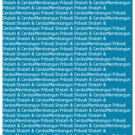
Shaleh & Cerdas
Membangun Pribadi Shaleh & Cerdas
Membangun
Pribadi Shaleh & Cerdas
Membangun Pribadi Shaleh &
Cerdas
Membangun Pribadi Shaleh & Cerdas
Membangun Pribadi
Shaleh & Cerdas
Membangun Pribadi Shaleh & Cerdas
Membangun
Pribadi Shaleh & Cerdas
Membangun Pribadi Shaleh &
Cerdas
Membangun Pribadi Shaleh & Cerdas
Membangun Pribadi
Shaleh & Cerdas
Membangun Pribadi Shaleh & Cerdas
Membangun
Pribadi Shaleh & Cerdas
Membangun Pribadi Shaleh &
Cerdas
Membangun Pribadi Shaleh & Cerdas
Membangun Pribadi
Shaleh & Cerdas
Membangun Pribadi Shaleh & Cerdas
Membangun
Pribadi Shaleh & Cerdas
Membangun Pribadi Shaleh &
Cerdas
Membangun Pribadi Shaleh & Cerdas
Membangun Pribadi
Shaleh & Cerdas
Membangun Pribadi Shaleh & Cerdas
Membangun
Pribadi Shaleh & Cerdas
Membangun Pribadi Shaleh &
Cerdas
Membangun Pribadi Shaleh & Cerdas
Membangun Pribadi
Shaleh & Cerdas
Membangun Pribadi Shaleh & Cerdas
Membangun
Pribadi Shaleh & Cerdas
Membangun Pribadi Shaleh &
Cerdas
Membangun Pribadi Shaleh & Cerdas
Membangun Pribadi
Shaleh & Cerdas
Membangun Pribadi Shaleh & Cerdas
Membangun
Pribadi Shaleh & Cerdas
Membangun Pribadi Shaleh &
Cerdas
Membangun Pribadi Shaleh & Cerdas
Membangun Pribadi
Shaleh & Cerdas
Membangun Pribadi Shaleh & Cerdas
Membangun
Pribadi Shaleh & Cerdas
Membangun Pribadi Shaleh &
Cerdas
Membangun Pribadi Shaleh & Cerdas
Membangun Pribadi
Shaleh & Cerdas
Membangun Pribadi Shaleh & Cerdas
Membangun
Pribadi Shaleh & Cerdas
Membangun Pribadi Shaleh &