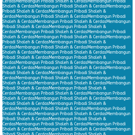
Cerdas
Membangun Pribadi Shaleh & Cerdas
Membangun Pribadi
Shaleh & Cerdas
Membangun Pribadi Shaleh & Cerdas
Membangun
Pribadi Shaleh & Cerdas
Membangun Pribadi Shaleh &
Cerdas
Membangun Pribadi Shaleh & Cerdas
Membangun Pribadi
Shaleh & Cerdas
Membangun Pribadi Shaleh & Cerdas
Membangun
Pribadi Shaleh & Cerdas
Membangun Pribadi Shaleh &
Cerdas
Membangun Pribadi Shaleh & Cerdas
Membangun Pribadi
Shaleh & Cerdas
Membangun Pribadi Shaleh & Cerdas
Membangun
Pribadi Shaleh & Cerdas
Membangun Pribadi Shaleh &
Cerdas
Membangun Pribadi Shaleh & Cerdas
Membangun Pribadi
Shaleh & Cerdas
Membangun Pribadi Shaleh & Cerdas
Membangun
Pribadi Shaleh & Cerdas
Membangun Pribadi Shaleh &
Cerdas
Membangun Pribadi Shaleh & Cerdas
Membangun Pribadi
Shaleh & Cerdas
Membangun Pribadi Shaleh & Cerdas
Membangun
Pribadi Shaleh & Cerdas
Membangun Pribadi Shaleh &
Cerdas
Membangun Pribadi Shaleh & Cerdas
Membangun Pribadi
Shaleh & Cerdas
Membangun Pribadi Shaleh & Cerdas
Membangun
Pribadi Shaleh & Cerdas
Membangun Pribadi Shaleh &
Cerdas
Membangun Pribadi Shaleh & Cerdas
Membangun Pribadi
Shaleh & Cerdas
Membangun Pribadi Shaleh & Cerdas
Membangun
Pribadi Shaleh & Cerdas
Membangun Pribadi Shaleh &
Cerdas
Membangun Pribadi Shaleh & Cerdas
Membangun Pribadi
Shaleh & Cerdas
Membangun Pribadi Shaleh & Cerdas
Membangun
Pribadi Shaleh & Cerdas
Membangun Pribadi Shaleh &
Cerdas
Membangun Pribadi Shaleh & Cerdas
Membangun Pribadi
Shaleh & Cerdas
Membangun Pribadi Shaleh & Cerdas
Membangun
Pribadi Shaleh & Cerdas
Membangun Pribadi Shaleh &