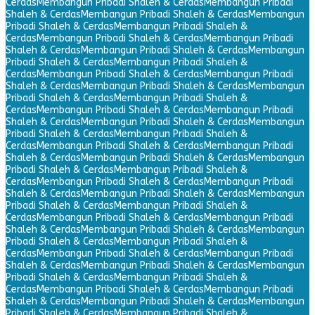
Cerdas
Membangun Pribadi Shaleh & Cerdas
Membangun Pribadi
Shaleh & Cerdas
Membangun Pribadi Shaleh & Cerdas
Membangun
Pribadi Shaleh & Cerdas
Membangun Pribadi Shaleh &
Cerdas
Membangun Pribadi Shaleh & Cerdas
Membangun Pribadi
Shaleh & Cerdas
Membangun Pribadi Shaleh & Cerdas
Membangun
Pribadi Shaleh & Cerdas
Membangun Pribadi Shaleh &
Cerdas
Membangun Pribadi Shaleh & Cerdas
Membangun Pribadi
Shaleh & Cerdas
Membangun Pribadi Shaleh & Cerdas
Membangun
Pribadi Shaleh & Cerdas
Membangun Pribadi Shaleh &
Cerdas
Membangun Pribadi Shaleh & Cerdas
Membangun Pribadi
Shaleh & Cerdas
Membangun Pribadi Shaleh & Cerdas
Membangun
Pribadi Shaleh & Cerdas
Membangun Pribadi Shaleh &
Cerdas
Membangun Pribadi Shaleh & Cerdas
Membangun Pribadi
Shaleh & Cerdas
Membangun Pribadi Shaleh & Cerdas
Membangun
Pribadi Shaleh & Cerdas
Membangun Pribadi Shaleh &
Cerdas
Membangun Pribadi Shaleh & Cerdas
Membangun Pribadi
Shaleh & Cerdas
Membangun Pribadi Shaleh & Cerdas
Membangun
Pribadi Shaleh & Cerdas
Membangun Pribadi Shaleh &
Cerdas
Membangun Pribadi Shaleh & Cerdas
Membangun Pribadi
Shaleh & Cerdas
Membangun Pribadi Shaleh & Cerdas
Membangun
Pribadi Shaleh & Cerdas
Membangun Pribadi Shaleh &
Cerdas
Membangun Pribadi Shaleh & Cerdas
Membangun Pribadi
Shaleh & Cerdas
Membangun Pribadi Shaleh & Cerdas
Membangun
Pribadi Shaleh & Cerdas
Membangun Pribadi Shaleh &
Cerdas
Membangun Pribadi Shaleh & Cerdas
Membangun Pribadi
Shaleh & Cerdas
Membangun Pribadi Shaleh & Cerdas
Membangun
Pribadi Shaleh & Cerdas
Membangun Pribadi Shaleh &