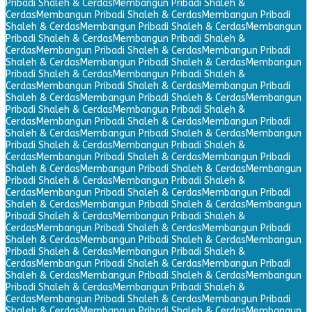
Pribadi Shaleh & Cerdas
Membangun Pribadi Shaleh &
Cerdas
Membangun Pribadi Shaleh & Cerdas
Membangun Pribadi
Shaleh & Cerdas
Membangun Pribadi Shaleh & Cerdas
Membangun
Pribadi Shaleh & Cerdas
Membangun Pribadi Shaleh &
Cerdas
Membangun Pribadi Shaleh & Cerdas
Membangun Pribadi
Shaleh & Cerdas
Membangun Pribadi Shaleh & Cerdas
Membangun
Pribadi Shaleh & Cerdas
Membangun Pribadi Shaleh &
Cerdas
Membangun Pribadi Shaleh & Cerdas
Membangun Pribadi
Shaleh & Cerdas
Membangun Pribadi Shaleh & Cerdas
Membangun
Pribadi Shaleh & Cerdas
Membangun Pribadi Shaleh &
Cerdas
Membangun Pribadi Shaleh & Cerdas
Membangun Pribadi
Shaleh & Cerdas
Membangun Pribadi Shaleh & Cerdas
Membangun
Pribadi Shaleh & Cerdas
Membangun Pribadi Shaleh &
Cerdas
Membangun Pribadi Shaleh & Cerdas
Membangun Pribadi
Shaleh & Cerdas
Membangun Pribadi Shaleh & Cerdas
Membangun
Pribadi Shaleh & Cerdas
Membangun Pribadi Shaleh &
Cerdas
Membangun Pribadi Shaleh & Cerdas
Membangun Pribadi
Shaleh & Cerdas
Membangun Pribadi Shaleh & Cerdas
Membangun
Pribadi Shaleh & Cerdas
Membangun Pribadi Shaleh &
Cerdas
Membangun Pribadi Shaleh & Cerdas
Membangun Pribadi
Shaleh & Cerdas
Membangun Pribadi Shaleh & Cerdas
Membangun
Pribadi Shaleh & Cerdas
Membangun Pribadi Shaleh &
Cerdas
Membangun Pribadi Shaleh & Cerdas
Membangun Pribadi
Shaleh & Cerdas
Membangun Pribadi Shaleh & Cerdas
Membangun
Pribadi Shaleh & Cerdas
Membangun Pribadi Shaleh &
Cerdas
Membangun Pribadi Shaleh & Cerdas
Membangun Pribadi
Shaleh & Cerdas
Membangun Pribadi Shaleh & Cerdas
Membangun