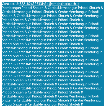
Contact Us
622182432633
info@smaitthariq.sch.id
Membangun Pribadi Shaleh & Cerdas
Membangun Pribadi Shaleh &
Cerdas
Membangun Pribadi Shaleh & Cerdas
Membangun Pribadi
Shaleh & Cerdas
Membangun Pribadi Shaleh & Cerdas
Membangun
Pribadi Shaleh & Cerdas
Membangun Pribadi Shaleh &
Cerdas
Membangun Pribadi Shaleh & Cerdas
Membangun Pribadi
Shaleh & Cerdas
Membangun Pribadi Shaleh & Cerdas
Membangun
Pribadi Shaleh & Cerdas
Membangun Pribadi Shaleh &
Cerdas
Membangun Pribadi Shaleh & Cerdas
Membangun Pribadi
Shaleh & Cerdas
Membangun Pribadi Shaleh & Cerdas
Membangun
Pribadi Shaleh & Cerdas
Membangun Pribadi Shaleh &
Cerdas
Membangun Pribadi Shaleh & Cerdas
Membangun Pribadi
Shaleh & Cerdas
Membangun Pribadi Shaleh & Cerdas
Membangun
Pribadi Shaleh & Cerdas
Membangun Pribadi Shaleh &
Cerdas
Membangun Pribadi Shaleh & Cerdas
Membangun Pribadi
Shaleh & Cerdas
Membangun Pribadi Shaleh & Cerdas
Membangun
Pribadi Shaleh & Cerdas
Membangun Pribadi Shaleh &
Cerdas
Membangun Pribadi Shaleh & Cerdas
Membangun Pribadi
Shaleh & Cerdas
Membangun Pribadi Shaleh & Cerdas
Membangun
Pribadi Shaleh & Cerdas
Membangun Pribadi Shaleh &
Cerdas
Membangun Pribadi Shaleh & Cerdas
Membangun Pribadi
Shaleh & Cerdas
Membangun Pribadi Shaleh & Cerdas
Membangun
Pribadi Shaleh & Cerdas
Membangun Pribadi Shaleh &
Cerdas
Membangun Pribadi Shaleh & Cerdas
Membangun Pribadi
Shaleh & Cerdas
Membangun Pribadi Shaleh & Cerdas
Membangun
Pribadi Shaleh & Cerdas
Membangun Pribadi Shaleh &