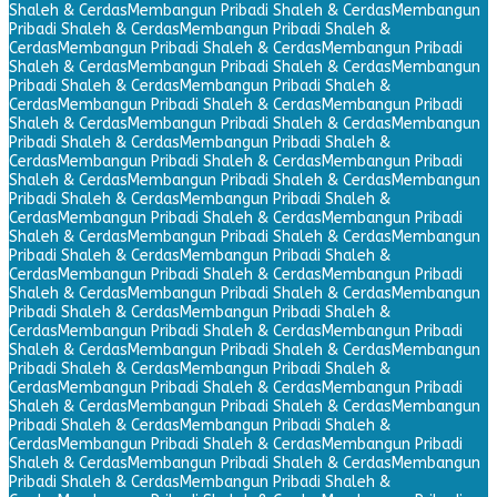
Shaleh & Cerdas
Membangun Pribadi Shaleh & Cerdas
Membangun
Pribadi Shaleh & Cerdas
Membangun Pribadi Shaleh &
Cerdas
Membangun Pribadi Shaleh & Cerdas
Membangun Pribadi
Shaleh & Cerdas
Membangun Pribadi Shaleh & Cerdas
Membangun
Pribadi Shaleh & Cerdas
Membangun Pribadi Shaleh &
Cerdas
Membangun Pribadi Shaleh & Cerdas
Membangun Pribadi
Shaleh & Cerdas
Membangun Pribadi Shaleh & Cerdas
Membangun
Pribadi Shaleh & Cerdas
Membangun Pribadi Shaleh &
Cerdas
Membangun Pribadi Shaleh & Cerdas
Membangun Pribadi
Shaleh & Cerdas
Membangun Pribadi Shaleh & Cerdas
Membangun
Pribadi Shaleh & Cerdas
Membangun Pribadi Shaleh &
Cerdas
Membangun Pribadi Shaleh & Cerdas
Membangun Pribadi
Shaleh & Cerdas
Membangun Pribadi Shaleh & Cerdas
Membangun
Pribadi Shaleh & Cerdas
Membangun Pribadi Shaleh &
Cerdas
Membangun Pribadi Shaleh & Cerdas
Membangun Pribadi
Shaleh & Cerdas
Membangun Pribadi Shaleh & Cerdas
Membangun
Pribadi Shaleh & Cerdas
Membangun Pribadi Shaleh &
Cerdas
Membangun Pribadi Shaleh & Cerdas
Membangun Pribadi
Shaleh & Cerdas
Membangun Pribadi Shaleh & Cerdas
Membangun
Pribadi Shaleh & Cerdas
Membangun Pribadi Shaleh &
Cerdas
Membangun Pribadi Shaleh & Cerdas
Membangun Pribadi
Shaleh & Cerdas
Membangun Pribadi Shaleh & Cerdas
Membangun
Pribadi Shaleh & Cerdas
Membangun Pribadi Shaleh &
Cerdas
Membangun Pribadi Shaleh & Cerdas
Membangun Pribadi
Shaleh & Cerdas
Membangun Pribadi Shaleh & Cerdas
Membangun
Pribadi Shaleh & Cerdas
Membangun Pribadi Shaleh &