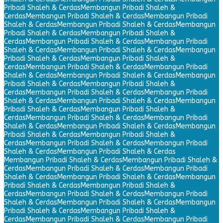
Pribadi Shaleh & Cerdas
Membangun Pribadi Shaleh &
Cerdas
Membangun Pribadi Shaleh & Cerdas
Membangun Pribadi
Shaleh & Cerdas
Membangun Pribadi Shaleh & Cerdas
Membangun
Pribadi Shaleh & Cerdas
Membangun Pribadi Shaleh &
Cerdas
Membangun Pribadi Shaleh & Cerdas
Membangun Pribadi
Shaleh & Cerdas
Membangun Pribadi Shaleh & Cerdas
Membangun
Pribadi Shaleh & Cerdas
Membangun Pribadi Shaleh &
Cerdas
Membangun Pribadi Shaleh & Cerdas
Membangun Pribadi
Shaleh & Cerdas
Membangun Pribadi Shaleh & Cerdas
Membangun
Pribadi Shaleh & Cerdas
Membangun Pribadi Shaleh &
Cerdas
Membangun Pribadi Shaleh & Cerdas
Membangun Pribadi
Shaleh & Cerdas
Membangun Pribadi Shaleh & Cerdas
Membangun
Pribadi Shaleh & Cerdas
Membangun Pribadi Shaleh &
Cerdas
Membangun Pribadi Shaleh & Cerdas
Membangun Pribadi
Shaleh & Cerdas
Membangun Pribadi Shaleh & Cerdas
Membangun
Pribadi Shaleh & Cerdas
Membangun Pribadi Shaleh &
Cerdas
Membangun Pribadi Shaleh & Cerdas
Membangun Pribadi
Shaleh & Cerdas
Membangun Pribadi Shaleh & Cerdas
Membangun Pribadi Shaleh & Cerdas
Membangun Pribadi Shaleh &
Cerdas
Membangun Pribadi Shaleh & Cerdas
Membangun Pribadi
Shaleh & Cerdas
Membangun Pribadi Shaleh & Cerdas
Membangun
Pribadi Shaleh & Cerdas
Membangun Pribadi Shaleh &
Cerdas
Membangun Pribadi Shaleh & Cerdas
Membangun Pribadi
Shaleh & Cerdas
Membangun Pribadi Shaleh & Cerdas
Membangun
Pribadi Shaleh & Cerdas
Membangun Pribadi Shaleh &
Cerdas
Membangun Pribadi Shaleh & Cerdas
Membangun Pribadi