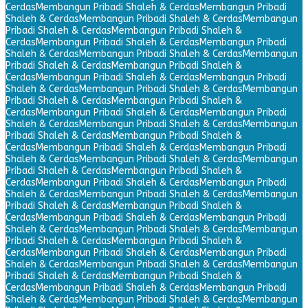
Cerdas
Membangun Pribadi Shaleh & Cerdas
Membangun Pribadi
Shaleh & Cerdas
Membangun Pribadi Shaleh & Cerdas
Membangun
Pribadi Shaleh & Cerdas
Membangun Pribadi Shaleh &
Cerdas
Membangun Pribadi Shaleh & Cerdas
Membangun Pribadi
Shaleh & Cerdas
Membangun Pribadi Shaleh & Cerdas
Membangun
Pribadi Shaleh & Cerdas
Membangun Pribadi Shaleh &
Cerdas
Membangun Pribadi Shaleh & Cerdas
Membangun Pribadi
Shaleh & Cerdas
Membangun Pribadi Shaleh & Cerdas
Membangun
Pribadi Shaleh & Cerdas
Membangun Pribadi Shaleh &
Cerdas
Membangun Pribadi Shaleh & Cerdas
Membangun Pribadi
Shaleh & Cerdas
Membangun Pribadi Shaleh & Cerdas
Membangun
Pribadi Shaleh & Cerdas
Membangun Pribadi Shaleh &
Cerdas
Membangun Pribadi Shaleh & Cerdas
Membangun Pribadi
Shaleh & Cerdas
Membangun Pribadi Shaleh & Cerdas
Membangun
Pribadi Shaleh & Cerdas
Membangun Pribadi Shaleh &
Cerdas
Membangun Pribadi Shaleh & Cerdas
Membangun Pribadi
Shaleh & Cerdas
Membangun Pribadi Shaleh & Cerdas
Membangun
Pribadi Shaleh & Cerdas
Membangun Pribadi Shaleh &
Cerdas
Membangun Pribadi Shaleh & Cerdas
Membangun Pribadi
Shaleh & Cerdas
Membangun Pribadi Shaleh & Cerdas
Membangun
Pribadi Shaleh & Cerdas
Membangun Pribadi Shaleh &
Cerdas
Membangun Pribadi Shaleh & Cerdas
Membangun Pribadi
Shaleh & Cerdas
Membangun Pribadi Shaleh & Cerdas
Membangun
Pribadi Shaleh & Cerdas
Membangun Pribadi Shaleh &
Cerdas
Membangun Pribadi Shaleh & Cerdas
Membangun Pribadi
Shaleh & Cerdas
Membangun Pribadi Shaleh & Cerdas
Membangun