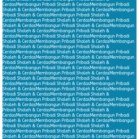
Cerdas
Membangun Pribadi Shaleh & Cerdas
Membangun Pribadi
Shaleh & Cerdas
Membangun Pribadi Shaleh & Cerdas
Membangun
Pribadi Shaleh & Cerdas
Membangun Pribadi Shaleh &
Cerdas
Membangun Pribadi Shaleh & Cerdas
Membangun Pribadi
Shaleh & Cerdas
Membangun Pribadi Shaleh & Cerdas
Membangun
Pribadi Shaleh & Cerdas
Membangun Pribadi Shaleh &
Cerdas
Membangun Pribadi Shaleh & Cerdas
Membangun Pribadi
Shaleh & Cerdas
Membangun Pribadi Shaleh & Cerdas
Membangun
Pribadi Shaleh & Cerdas
Membangun Pribadi Shaleh &
Cerdas
Membangun Pribadi Shaleh & Cerdas
Membangun Pribadi
Shaleh & Cerdas
Membangun Pribadi Shaleh & Cerdas
Membangun
Pribadi Shaleh & Cerdas
Membangun Pribadi Shaleh &
Cerdas
Membangun Pribadi Shaleh & Cerdas
Membangun Pribadi
Shaleh & Cerdas
Membangun Pribadi Shaleh & Cerdas
Membangun
Pribadi Shaleh & Cerdas
Membangun Pribadi Shaleh &
Cerdas
Membangun Pribadi Shaleh & Cerdas
Membangun Pribadi
Shaleh & Cerdas
Membangun Pribadi Shaleh & Cerdas
Membangun
Pribadi Shaleh & Cerdas
Membangun Pribadi Shaleh &
Cerdas
Membangun Pribadi Shaleh & Cerdas
Membangun Pribadi
Shaleh & Cerdas
Membangun Pribadi Shaleh & Cerdas
Membangun
Pribadi Shaleh & Cerdas
Membangun Pribadi Shaleh &
Cerdas
Membangun Pribadi Shaleh & Cerdas
Membangun Pribadi
Shaleh & Cerdas
Membangun Pribadi Shaleh & Cerdas
Membangun
Pribadi Shaleh & Cerdas
Membangun Pribadi Shaleh &
Cerdas
Membangun Pribadi Shaleh & Cerdas
Membangun Pribadi
Shaleh & Cerdas
Membangun Pribadi Shaleh & Cerdas
Membangun