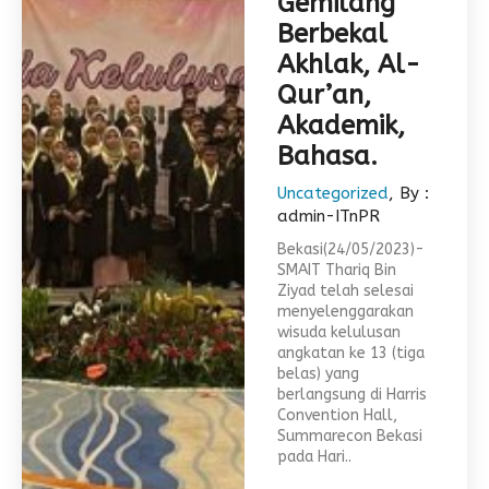
Gemilang
Berbekal
Akhlak, Al-
Qur’an,
Akademik,
Bahasa.
Uncategorized
, By :
admin-ITnPR
Bekasi(24/05/2023)-
SMAIT Thariq Bin
Ziyad telah selesai
menyelenggarakan
wisuda kelulusan
angkatan ke 13 (tiga
belas) yang
berlangsung di Harris
Convention Hall,
Summarecon Bekasi
pada Hari..