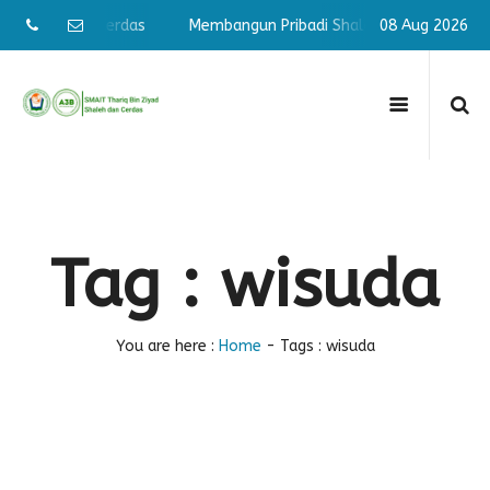
 Shaleh & Cerdas
Membangun Pribadi Shaleh & Cerdas
08 Aug 2026
Me
Tag : wisuda
You are here :
Home
-
Tags : wisuda