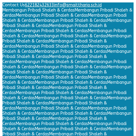
Contact Us
622182432633
info@smaitthariq.sch.id
Membangun Pribadi Shaleh & Cerdas
Membangun Pribadi Shaleh &
Cerdas
Membangun Pribadi Shaleh & Cerdas
Membangun Pribadi
Shaleh & Cerdas
Membangun Pribadi Shaleh & Cerdas
Membangun
Pribadi Shaleh & Cerdas
Membangun Pribadi Shaleh &
Cerdas
Membangun Pribadi Shaleh & Cerdas
Membangun Pribadi
Shaleh & Cerdas
Membangun Pribadi Shaleh & Cerdas
Membangun
Pribadi Shaleh & Cerdas
Membangun Pribadi Shaleh &
Cerdas
Membangun Pribadi Shaleh & Cerdas
Membangun Pribadi
Shaleh & Cerdas
Membangun Pribadi Shaleh & Cerdas
Membangun
Pribadi Shaleh & Cerdas
Membangun Pribadi Shaleh &
Cerdas
Membangun Pribadi Shaleh & Cerdas
Membangun Pribadi
Shaleh & Cerdas
Membangun Pribadi Shaleh & Cerdas
Membangun
Pribadi Shaleh & Cerdas
Membangun Pribadi Shaleh &
Cerdas
Membangun Pribadi Shaleh & Cerdas
Membangun Pribadi
Shaleh & Cerdas
Membangun Pribadi Shaleh & Cerdas
Membangun
Pribadi Shaleh & Cerdas
Membangun Pribadi Shaleh &
Cerdas
Membangun Pribadi Shaleh & Cerdas
Membangun Pribadi
Shaleh & Cerdas
Membangun Pribadi Shaleh & Cerdas
Membangun
Pribadi Shaleh & Cerdas
Membangun Pribadi Shaleh &
Cerdas
Membangun Pribadi Shaleh & Cerdas
Membangun Pribadi
Shaleh & Cerdas
Membangun Pribadi Shaleh & Cerdas
Membangun
Pribadi Shaleh & Cerdas
Membangun Pribadi Shaleh &
Cerdas
Membangun Pribadi Shaleh & Cerdas
Membangun Pribadi
Shaleh & Cerdas
Membangun Pribadi Shaleh & Cerdas
Membangun
Pribadi Shaleh & Cerdas
Membangun Pribadi Shaleh &