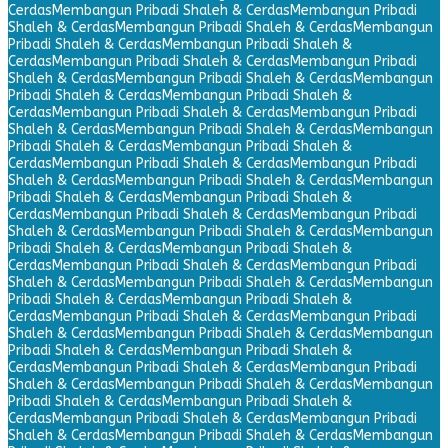
Cerdas
Membangun Pribadi Shaleh & Cerdas
Membangun Pribadi
Shaleh & Cerdas
Membangun Pribadi Shaleh & Cerdas
Membangun
Pribadi Shaleh & Cerdas
Membangun Pribadi Shaleh &
Cerdas
Membangun Pribadi Shaleh & Cerdas
Membangun Pribadi
Shaleh & Cerdas
Membangun Pribadi Shaleh & Cerdas
Membangun
Pribadi Shaleh & Cerdas
Membangun Pribadi Shaleh &
Cerdas
Membangun Pribadi Shaleh & Cerdas
Membangun Pribadi
Shaleh & Cerdas
Membangun Pribadi Shaleh & Cerdas
Membangun
Pribadi Shaleh & Cerdas
Membangun Pribadi Shaleh &
Cerdas
Membangun Pribadi Shaleh & Cerdas
Membangun Pribadi
Shaleh & Cerdas
Membangun Pribadi Shaleh & Cerdas
Membangun
Pribadi Shaleh & Cerdas
Membangun Pribadi Shaleh &
Cerdas
Membangun Pribadi Shaleh & Cerdas
Membangun Pribadi
Shaleh & Cerdas
Membangun Pribadi Shaleh & Cerdas
Membangun
Pribadi Shaleh & Cerdas
Membangun Pribadi Shaleh &
Cerdas
Membangun Pribadi Shaleh & Cerdas
Membangun Pribadi
Shaleh & Cerdas
Membangun Pribadi Shaleh & Cerdas
Membangun
Pribadi Shaleh & Cerdas
Membangun Pribadi Shaleh &
Cerdas
Membangun Pribadi Shaleh & Cerdas
Membangun Pribadi
Shaleh & Cerdas
Membangun Pribadi Shaleh & Cerdas
Membangun
Pribadi Shaleh & Cerdas
Membangun Pribadi Shaleh &
Cerdas
Membangun Pribadi Shaleh & Cerdas
Membangun Pribadi
Shaleh & Cerdas
Membangun Pribadi Shaleh & Cerdas
Membangun
Pribadi Shaleh & Cerdas
Membangun Pribadi Shaleh &
Cerdas
Membangun Pribadi Shaleh & Cerdas
Membangun Pribadi
Shaleh & Cerdas
Membangun Pribadi Shaleh & Cerdas
Membangun