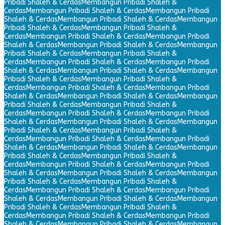
Pribadi Shaleh & Cerdas
Membangun Pribadi Shaleh &
Cerdas
Membangun Pribadi Shaleh & Cerdas
Membangun Pribadi
Shaleh & Cerdas
Membangun Pribadi Shaleh & Cerdas
Membangun
Pribadi Shaleh & Cerdas
Membangun Pribadi Shaleh &
Cerdas
Membangun Pribadi Shaleh & Cerdas
Membangun Pribadi
Shaleh & Cerdas
Membangun Pribadi Shaleh & Cerdas
Membangun
Pribadi Shaleh & Cerdas
Membangun Pribadi Shaleh &
Cerdas
Membangun Pribadi Shaleh & Cerdas
Membangun Pribadi
Shaleh & Cerdas
Membangun Pribadi Shaleh & Cerdas
Membangun
Pribadi Shaleh & Cerdas
Membangun Pribadi Shaleh &
Cerdas
Membangun Pribadi Shaleh & Cerdas
Membangun Pribadi
Shaleh & Cerdas
Membangun Pribadi Shaleh & Cerdas
Membangun
Pribadi Shaleh & Cerdas
Membangun Pribadi Shaleh &
Cerdas
Membangun Pribadi Shaleh & Cerdas
Membangun Pribadi
Shaleh & Cerdas
Membangun Pribadi Shaleh & Cerdas
Membangun
Pribadi Shaleh & Cerdas
Membangun Pribadi Shaleh &
Cerdas
Membangun Pribadi Shaleh & Cerdas
Membangun Pribadi
Shaleh & Cerdas
Membangun Pribadi Shaleh & Cerdas
Membangun
Pribadi Shaleh & Cerdas
Membangun Pribadi Shaleh &
Cerdas
Membangun Pribadi Shaleh & Cerdas
Membangun Pribadi
Shaleh & Cerdas
Membangun Pribadi Shaleh & Cerdas
Membangun
Pribadi Shaleh & Cerdas
Membangun Pribadi Shaleh &
Cerdas
Membangun Pribadi Shaleh & Cerdas
Membangun Pribadi
Shaleh & Cerdas
Membangun Pribadi Shaleh & Cerdas
Membangun
Pribadi Shaleh & Cerdas
Membangun Pribadi Shaleh &
Cerdas
Membangun Pribadi Shaleh & Cerdas
Membangun Pribadi
Shaleh & Cerdas
Membangun Pribadi Shaleh & Cerdas
Membangun