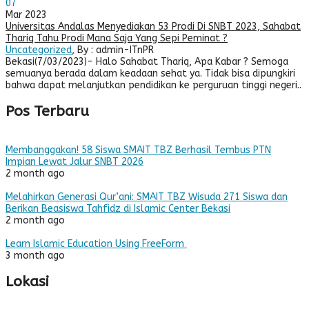
07
Mar 2023
Universitas Andalas Menyediakan 53 Prodi Di SNBT 2023, Sahabat
Thariq Tahu Prodi Mana Saja Yang Sepi Peminat ?
Uncategorized
, By : admin-ITnPR
Bekasi(7/03/2023)- Halo Sahabat Thariq, Apa Kabar ? Semoga
semuanya berada dalam keadaan sehat ya. Tidak bisa dipungkiri
bahwa dapat melanjutkan pendidikan ke perguruan tinggi negeri..
Pos Terbaru
Membanggakan! 58 Siswa SMAIT TBZ Berhasil Tembus PTN
Impian Lewat Jalur SNBT 2026
2 month ago
Melahirkan Generasi Qur’ani: SMAIT TBZ Wisuda 271 Siswa dan
Berikan Beasiswa Tahfidz di Islamic Center Bekasi
2 month ago
Learn Islamic Education Using FreeForm
3 month ago
Lokasi