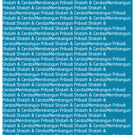
Shaleh & Cerdas
Membangun Pribadi Shaleh & Cerdas
Membangun
Pribadi Shaleh & Cerdas
Membangun Pribadi Shaleh &
Cerdas
Membangun Pribadi Shaleh & Cerdas
Membangun Pribadi
Shaleh & Cerdas
Membangun Pribadi Shaleh & Cerdas
Membangun
Pribadi Shaleh & Cerdas
Membangun Pribadi Shaleh &
Cerdas
Membangun Pribadi Shaleh & Cerdas
Membangun Pribadi
Shaleh & Cerdas
Membangun Pribadi Shaleh & Cerdas
Membangun
Pribadi Shaleh & Cerdas
Membangun Pribadi Shaleh &
Cerdas
Membangun Pribadi Shaleh & Cerdas
Membangun Pribadi
Shaleh & Cerdas
Membangun Pribadi Shaleh & Cerdas
Membangun
Pribadi Shaleh & Cerdas
Membangun Pribadi Shaleh &
Cerdas
Membangun Pribadi Shaleh & Cerdas
Membangun Pribadi
Shaleh & Cerdas
Membangun Pribadi Shaleh & Cerdas
Membangun
Pribadi Shaleh & Cerdas
Membangun Pribadi Shaleh &
Cerdas
Membangun Pribadi Shaleh & Cerdas
Membangun Pribadi
Shaleh & Cerdas
Membangun Pribadi Shaleh & Cerdas
Membangun
Pribadi Shaleh & Cerdas
Membangun Pribadi Shaleh &
Cerdas
Membangun Pribadi Shaleh & Cerdas
Membangun Pribadi
Shaleh & Cerdas
Membangun Pribadi Shaleh & Cerdas
Membangun
Pribadi Shaleh & Cerdas
Membangun Pribadi Shaleh &
Cerdas
Membangun Pribadi Shaleh & Cerdas
Membangun Pribadi
Shaleh & Cerdas
Membangun Pribadi Shaleh & Cerdas
Membangun
Pribadi Shaleh & Cerdas
Membangun Pribadi Shaleh &
Cerdas
Membangun Pribadi Shaleh & Cerdas
Membangun Pribadi
Shaleh & Cerdas
Membangun Pribadi Shaleh & Cerdas
Membangun
Pribadi Shaleh & Cerdas
Membangun Pribadi Shaleh &