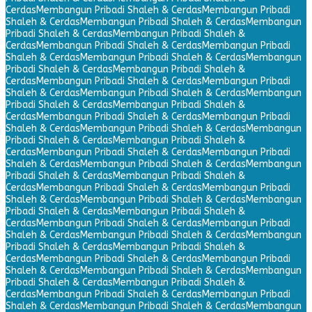
Cerdas
Membangun Pribadi Shaleh & Cerdas
Membangun Pribadi
Shaleh & Cerdas
Membangun Pribadi Shaleh & Cerdas
Membangun
Pribadi Shaleh & Cerdas
Membangun Pribadi Shaleh &
Cerdas
Membangun Pribadi Shaleh & Cerdas
Membangun Pribadi
Shaleh & Cerdas
Membangun Pribadi Shaleh & Cerdas
Membangun
Pribadi Shaleh & Cerdas
Membangun Pribadi Shaleh &
Cerdas
Membangun Pribadi Shaleh & Cerdas
Membangun Pribadi
Shaleh & Cerdas
Membangun Pribadi Shaleh & Cerdas
Membangun
Pribadi Shaleh & Cerdas
Membangun Pribadi Shaleh &
Cerdas
Membangun Pribadi Shaleh & Cerdas
Membangun Pribadi
Shaleh & Cerdas
Membangun Pribadi Shaleh & Cerdas
Membangun
Pribadi Shaleh & Cerdas
Membangun Pribadi Shaleh &
Cerdas
Membangun Pribadi Shaleh & Cerdas
Membangun Pribadi
Shaleh & Cerdas
Membangun Pribadi Shaleh & Cerdas
Membangun
Pribadi Shaleh & Cerdas
Membangun Pribadi Shaleh &
Cerdas
Membangun Pribadi Shaleh & Cerdas
Membangun Pribadi
Shaleh & Cerdas
Membangun Pribadi Shaleh & Cerdas
Membangun
Pribadi Shaleh & Cerdas
Membangun Pribadi Shaleh &
Cerdas
Membangun Pribadi Shaleh & Cerdas
Membangun Pribadi
Shaleh & Cerdas
Membangun Pribadi Shaleh & Cerdas
Membangun
Pribadi Shaleh & Cerdas
Membangun Pribadi Shaleh &
Cerdas
Membangun Pribadi Shaleh & Cerdas
Membangun Pribadi
Shaleh & Cerdas
Membangun Pribadi Shaleh & Cerdas
Membangun
Pribadi Shaleh & Cerdas
Membangun Pribadi Shaleh &
Cerdas
Membangun Pribadi Shaleh & Cerdas
Membangun Pribadi
Shaleh & Cerdas
Membangun Pribadi Shaleh & Cerdas
Membangun