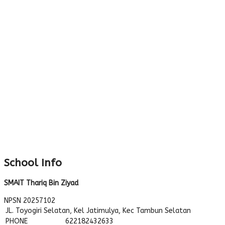
School Info
SMAIT Thariq Bin Ziyad
NPSN
20257102
JL. Toyogiri Selatan, Kel Jatimulya, Kec Tambun Selatan
PHONE
622182432633