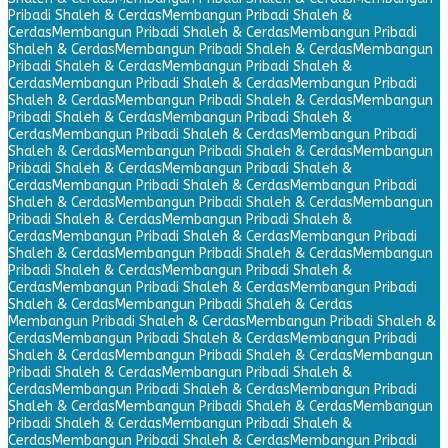
Pribadi Shaleh & Cerdas
Membangun Pribadi Shaleh &
Cerdas
Membangun Pribadi Shaleh & Cerdas
Membangun Pribadi
Shaleh & Cerdas
Membangun Pribadi Shaleh & Cerdas
Membangun
Pribadi Shaleh & Cerdas
Membangun Pribadi Shaleh &
Cerdas
Membangun Pribadi Shaleh & Cerdas
Membangun Pribadi
Shaleh & Cerdas
Membangun Pribadi Shaleh & Cerdas
Membangun
Pribadi Shaleh & Cerdas
Membangun Pribadi Shaleh &
Cerdas
Membangun Pribadi Shaleh & Cerdas
Membangun Pribadi
Shaleh & Cerdas
Membangun Pribadi Shaleh & Cerdas
Membangun
Pribadi Shaleh & Cerdas
Membangun Pribadi Shaleh &
Cerdas
Membangun Pribadi Shaleh & Cerdas
Membangun Pribadi
Shaleh & Cerdas
Membangun Pribadi Shaleh & Cerdas
Membangun
Pribadi Shaleh & Cerdas
Membangun Pribadi Shaleh &
Cerdas
Membangun Pribadi Shaleh & Cerdas
Membangun Pribadi
Shaleh & Cerdas
Membangun Pribadi Shaleh & Cerdas
Membangun
Pribadi Shaleh & Cerdas
Membangun Pribadi Shaleh &
Cerdas
Membangun Pribadi Shaleh & Cerdas
Membangun Pribadi
Shaleh & Cerdas
Membangun Pribadi Shaleh & Cerdas
Membangun Pribadi Shaleh & Cerdas
Membangun Pribadi Shaleh &
Cerdas
Membangun Pribadi Shaleh & Cerdas
Membangun Pribadi
Shaleh & Cerdas
Membangun Pribadi Shaleh & Cerdas
Membangun
Pribadi Shaleh & Cerdas
Membangun Pribadi Shaleh &
Cerdas
Membangun Pribadi Shaleh & Cerdas
Membangun Pribadi
Shaleh & Cerdas
Membangun Pribadi Shaleh & Cerdas
Membangun
Pribadi Shaleh & Cerdas
Membangun Pribadi Shaleh &
Cerdas
Membangun Pribadi Shaleh & Cerdas
Membangun Pribadi