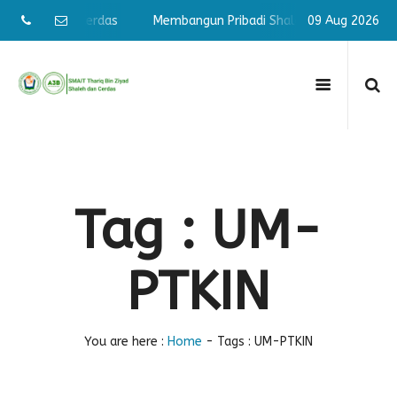
i Shaleh & Cerdas
Membangun Pribadi Shaleh & Cerdas
09 Aug 2026
M
Tag : UM-
PTKIN
You are here :
Home
-
Tags : UM-PTKIN