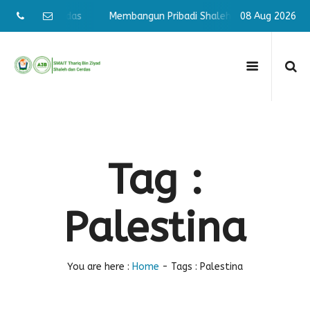
Shaleh & Cerdas
Membangun Pribadi Shaleh & Cerdas
08 Aug 2026
Mem
Tag :
Palestina
You are here :
Home
-
Tags : Palestina