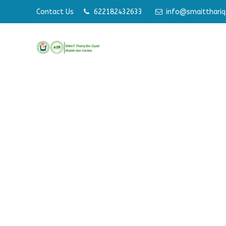
Contact Us
622182432633
info@smaitthariq.
Memba