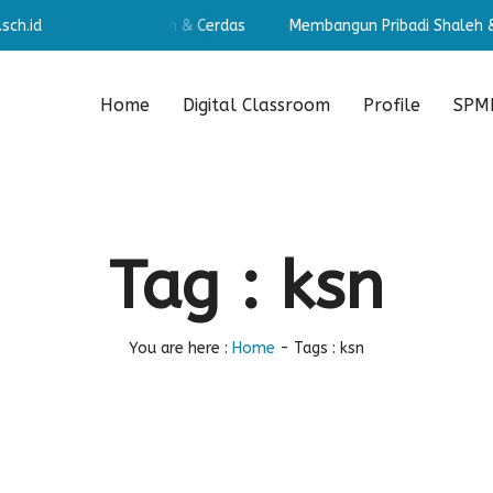
sch.id
ngun Pribadi Shaleh & Cerdas
Membangun Pribadi Shaleh & C
Home
Digital Classroom
Profile
SPMB
Tag : ksn
You are here :
Home
-
Tags : ksn