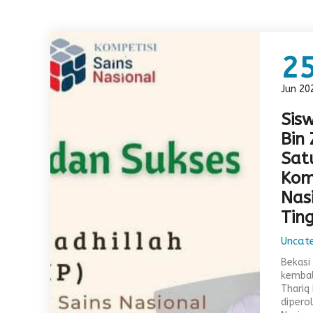
2
Jun 20
Sis
Bin 
Sat
Kom
Nas
Ting
Uncat
Bekasi
kembal
Thariq 
dipero