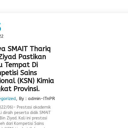
5
22
wa SMAIT Thariq
Ziyad Pastikan
u Tempat Di
petisi Sains
ional (KSN) Kimia
kat Provinsi.
egorized
, By : admin-ITnPR
 (22/06)- Prestasi akademik
i diraih peserta didik SMAIT
Bin Ziyad. Kali ini prestasi
leh dari Kompetisi Sains