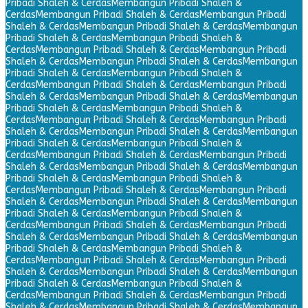
Pribadi Shaleh & Cerdas
Membangun Pribadi Shaleh &
Cerdas
Membangun Pribadi Shaleh & Cerdas
Membangun Pribadi
Shaleh & Cerdas
Membangun Pribadi Shaleh & Cerdas
Membangun
Pribadi Shaleh & Cerdas
Membangun Pribadi Shaleh &
Cerdas
Membangun Pribadi Shaleh & Cerdas
Membangun Pribadi
Shaleh & Cerdas
Membangun Pribadi Shaleh & Cerdas
Membangun
Pribadi Shaleh & Cerdas
Membangun Pribadi Shaleh &
Cerdas
Membangun Pribadi Shaleh & Cerdas
Membangun Pribadi
Shaleh & Cerdas
Membangun Pribadi Shaleh & Cerdas
Membangun
Pribadi Shaleh & Cerdas
Membangun Pribadi Shaleh &
Cerdas
Membangun Pribadi Shaleh & Cerdas
Membangun Pribadi
Shaleh & Cerdas
Membangun Pribadi Shaleh & Cerdas
Membangun
Pribadi Shaleh & Cerdas
Membangun Pribadi Shaleh &
Cerdas
Membangun Pribadi Shaleh & Cerdas
Membangun Pribadi
Shaleh & Cerdas
Membangun Pribadi Shaleh & Cerdas
Membangun
Pribadi Shaleh & Cerdas
Membangun Pribadi Shaleh &
Cerdas
Membangun Pribadi Shaleh & Cerdas
Membangun Pribadi
Shaleh & Cerdas
Membangun Pribadi Shaleh & Cerdas
Membangun
Pribadi Shaleh & Cerdas
Membangun Pribadi Shaleh &
Cerdas
Membangun Pribadi Shaleh & Cerdas
Membangun Pribadi
Shaleh & Cerdas
Membangun Pribadi Shaleh & Cerdas
Membangun
Pribadi Shaleh & Cerdas
Membangun Pribadi Shaleh &
Cerdas
Membangun Pribadi Shaleh & Cerdas
Membangun Pribadi
Shaleh & Cerdas
Membangun Pribadi Shaleh & Cerdas
Membangun
Pribadi Shaleh & Cerdas
Membangun Pribadi Shaleh &
Cerdas
Membangun Pribadi Shaleh & Cerdas
Membangun Pribadi
Shaleh & Cerdas
Membangun Pribadi Shaleh & Cerdas
Membangun