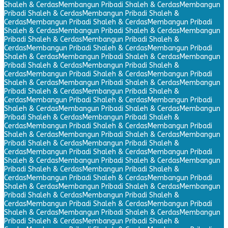
Shaleh & Cerdas
Membangun Pribadi Shaleh & Cerdas
Membangun
Pribadi Shaleh & Cerdas
Membangun Pribadi Shaleh &
Cerdas
Membangun Pribadi Shaleh & Cerdas
Membangun Pribadi
Shaleh & Cerdas
Membangun Pribadi Shaleh & Cerdas
Membangun
Pribadi Shaleh & Cerdas
Membangun Pribadi Shaleh &
Cerdas
Membangun Pribadi Shaleh & Cerdas
Membangun Pribadi
Shaleh & Cerdas
Membangun Pribadi Shaleh & Cerdas
Membangun
Pribadi Shaleh & Cerdas
Membangun Pribadi Shaleh &
Cerdas
Membangun Pribadi Shaleh & Cerdas
Membangun Pribadi
Shaleh & Cerdas
Membangun Pribadi Shaleh & Cerdas
Membangun
Pribadi Shaleh & Cerdas
Membangun Pribadi Shaleh &
Cerdas
Membangun Pribadi Shaleh & Cerdas
Membangun Pribadi
Shaleh & Cerdas
Membangun Pribadi Shaleh & Cerdas
Membangun
Pribadi Shaleh & Cerdas
Membangun Pribadi Shaleh &
Cerdas
Membangun Pribadi Shaleh & Cerdas
Membangun Pribadi
Shaleh & Cerdas
Membangun Pribadi Shaleh & Cerdas
Membangun
Pribadi Shaleh & Cerdas
Membangun Pribadi Shaleh &
Cerdas
Membangun Pribadi Shaleh & Cerdas
Membangun Pribadi
Shaleh & Cerdas
Membangun Pribadi Shaleh & Cerdas
Membangun
Pribadi Shaleh & Cerdas
Membangun Pribadi Shaleh &
Cerdas
Membangun Pribadi Shaleh & Cerdas
Membangun Pribadi
Shaleh & Cerdas
Membangun Pribadi Shaleh & Cerdas
Membangun
Pribadi Shaleh & Cerdas
Membangun Pribadi Shaleh &
Cerdas
Membangun Pribadi Shaleh & Cerdas
Membangun Pribadi
Shaleh & Cerdas
Membangun Pribadi Shaleh & Cerdas
Membangun
Pribadi Shaleh & Cerdas
Membangun Pribadi Shaleh &