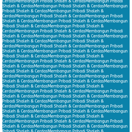
Cerdas
Membangun Pribadi Shaleh & Cerdas
Membangun Pribadi
Shaleh & Cerdas
Membangun Pribadi Shaleh & Cerdas
Membangun
Pribadi Shaleh & Cerdas
Membangun Pribadi Shaleh &
Cerdas
Membangun Pribadi Shaleh & Cerdas
Membangun Pribadi
Shaleh & Cerdas
Membangun Pribadi Shaleh & Cerdas
Membangun
Pribadi Shaleh & Cerdas
Membangun Pribadi Shaleh &
Cerdas
Membangun Pribadi Shaleh & Cerdas
Membangun Pribadi
Shaleh & Cerdas
Membangun Pribadi Shaleh & Cerdas
Membangun
Pribadi Shaleh & Cerdas
Membangun Pribadi Shaleh &
Cerdas
Membangun Pribadi Shaleh & Cerdas
Membangun Pribadi
Shaleh & Cerdas
Membangun Pribadi Shaleh & Cerdas
Membangun
Pribadi Shaleh & Cerdas
Membangun Pribadi Shaleh &
Cerdas
Membangun Pribadi Shaleh & Cerdas
Membangun Pribadi
Shaleh & Cerdas
Membangun Pribadi Shaleh & Cerdas
Membangun
Pribadi Shaleh & Cerdas
Membangun Pribadi Shaleh &
Cerdas
Membangun Pribadi Shaleh & Cerdas
Membangun Pribadi
Shaleh & Cerdas
Membangun Pribadi Shaleh & Cerdas
Membangun
Pribadi Shaleh & Cerdas
Membangun Pribadi Shaleh &
Cerdas
Membangun Pribadi Shaleh & Cerdas
Membangun Pribadi
Shaleh & Cerdas
Membangun Pribadi Shaleh & Cerdas
Membangun
Pribadi Shaleh & Cerdas
Membangun Pribadi Shaleh &
Cerdas
Membangun Pribadi Shaleh & Cerdas
Membangun Pribadi
Shaleh & Cerdas
Membangun Pribadi Shaleh & Cerdas
Membangun
Pribadi Shaleh & Cerdas
Membangun Pribadi Shaleh &
Cerdas
Membangun Pribadi Shaleh & Cerdas
Membangun Pribadi
Shaleh & Cerdas
Membangun Pribadi Shaleh & Cerdas
Membangun
Pribadi Shaleh & Cerdas
Membangun Pribadi Shaleh &