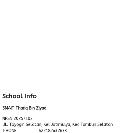
School Info
SMAIT Thariq Bin Ziyad
NPSN
20257102
JL. Toyogiri Selatan, Kel Jatimulya, Kec Tambun Selatan
PHONE
622182432633