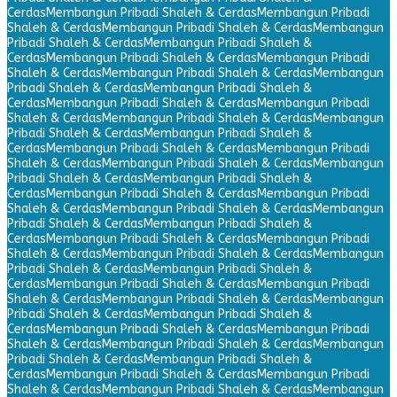
Cerdas
Membangun Pribadi Shaleh & Cerdas
Membangun Pribadi
Shaleh & Cerdas
Membangun Pribadi Shaleh & Cerdas
Membangun
Pribadi Shaleh & Cerdas
Membangun Pribadi Shaleh &
Cerdas
Membangun Pribadi Shaleh & Cerdas
Membangun Pribadi
Shaleh & Cerdas
Membangun Pribadi Shaleh & Cerdas
Membangun
Pribadi Shaleh & Cerdas
Membangun Pribadi Shaleh &
Cerdas
Membangun Pribadi Shaleh & Cerdas
Membangun Pribadi
Shaleh & Cerdas
Membangun Pribadi Shaleh & Cerdas
Membangun
Pribadi Shaleh & Cerdas
Membangun Pribadi Shaleh &
Cerdas
Membangun Pribadi Shaleh & Cerdas
Membangun Pribadi
Shaleh & Cerdas
Membangun Pribadi Shaleh & Cerdas
Membangun
Pribadi Shaleh & Cerdas
Membangun Pribadi Shaleh &
Cerdas
Membangun Pribadi Shaleh & Cerdas
Membangun Pribadi
Shaleh & Cerdas
Membangun Pribadi Shaleh & Cerdas
Membangun
Pribadi Shaleh & Cerdas
Membangun Pribadi Shaleh &
Cerdas
Membangun Pribadi Shaleh & Cerdas
Membangun Pribadi
Shaleh & Cerdas
Membangun Pribadi Shaleh & Cerdas
Membangun
Pribadi Shaleh & Cerdas
Membangun Pribadi Shaleh &
Cerdas
Membangun Pribadi Shaleh & Cerdas
Membangun Pribadi
Shaleh & Cerdas
Membangun Pribadi Shaleh & Cerdas
Membangun
Pribadi Shaleh & Cerdas
Membangun Pribadi Shaleh &
Cerdas
Membangun Pribadi Shaleh & Cerdas
Membangun Pribadi
Shaleh & Cerdas
Membangun Pribadi Shaleh & Cerdas
Membangun
Pribadi Shaleh & Cerdas
Membangun Pribadi Shaleh &
Cerdas
Membangun Pribadi Shaleh & Cerdas
Membangun Pribadi
Shaleh & Cerdas
Membangun Pribadi Shaleh & Cerdas
Membangun