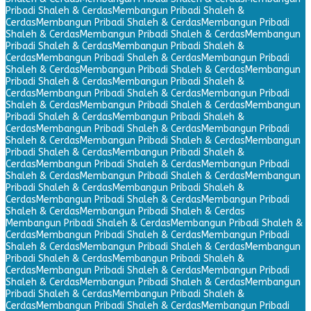
Pribadi Shaleh & Cerdas
Membangun Pribadi Shaleh &
Cerdas
Membangun Pribadi Shaleh & Cerdas
Membangun Pribadi
Shaleh & Cerdas
Membangun Pribadi Shaleh & Cerdas
Membangun
Pribadi Shaleh & Cerdas
Membangun Pribadi Shaleh &
Cerdas
Membangun Pribadi Shaleh & Cerdas
Membangun Pribadi
Shaleh & Cerdas
Membangun Pribadi Shaleh & Cerdas
Membangun
Pribadi Shaleh & Cerdas
Membangun Pribadi Shaleh &
Cerdas
Membangun Pribadi Shaleh & Cerdas
Membangun Pribadi
Shaleh & Cerdas
Membangun Pribadi Shaleh & Cerdas
Membangun
Pribadi Shaleh & Cerdas
Membangun Pribadi Shaleh &
Cerdas
Membangun Pribadi Shaleh & Cerdas
Membangun Pribadi
Shaleh & Cerdas
Membangun Pribadi Shaleh & Cerdas
Membangun
Pribadi Shaleh & Cerdas
Membangun Pribadi Shaleh &
Cerdas
Membangun Pribadi Shaleh & Cerdas
Membangun Pribadi
Shaleh & Cerdas
Membangun Pribadi Shaleh & Cerdas
Membangun
Pribadi Shaleh & Cerdas
Membangun Pribadi Shaleh &
Cerdas
Membangun Pribadi Shaleh & Cerdas
Membangun Pribadi
Shaleh & Cerdas
Membangun Pribadi Shaleh & Cerdas
Membangun Pribadi Shaleh & Cerdas
Membangun Pribadi Shaleh &
Cerdas
Membangun Pribadi Shaleh & Cerdas
Membangun Pribadi
Shaleh & Cerdas
Membangun Pribadi Shaleh & Cerdas
Membangun
Pribadi Shaleh & Cerdas
Membangun Pribadi Shaleh &
Cerdas
Membangun Pribadi Shaleh & Cerdas
Membangun Pribadi
Shaleh & Cerdas
Membangun Pribadi Shaleh & Cerdas
Membangun
Pribadi Shaleh & Cerdas
Membangun Pribadi Shaleh &
Cerdas
Membangun Pribadi Shaleh & Cerdas
Membangun Pribadi