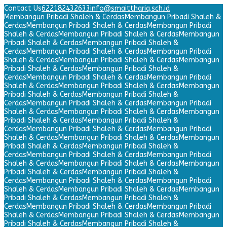
Contact Us
622182432633
info@smaitthariq.sch.id
Membangun Pribadi Shaleh & Cerdas
Membangun Pribadi Shaleh &
Cerdas
Membangun Pribadi Shaleh & Cerdas
Membangun Pribadi
Shaleh & Cerdas
Membangun Pribadi Shaleh & Cerdas
Membangun
Pribadi Shaleh & Cerdas
Membangun Pribadi Shaleh &
Cerdas
Membangun Pribadi Shaleh & Cerdas
Membangun Pribadi
Shaleh & Cerdas
Membangun Pribadi Shaleh & Cerdas
Membangun
Pribadi Shaleh & Cerdas
Membangun Pribadi Shaleh &
Cerdas
Membangun Pribadi Shaleh & Cerdas
Membangun Pribadi
Shaleh & Cerdas
Membangun Pribadi Shaleh & Cerdas
Membangun
Pribadi Shaleh & Cerdas
Membangun Pribadi Shaleh &
Cerdas
Membangun Pribadi Shaleh & Cerdas
Membangun Pribadi
Shaleh & Cerdas
Membangun Pribadi Shaleh & Cerdas
Membangun
Pribadi Shaleh & Cerdas
Membangun Pribadi Shaleh &
Cerdas
Membangun Pribadi Shaleh & Cerdas
Membangun Pribadi
Shaleh & Cerdas
Membangun Pribadi Shaleh & Cerdas
Membangun
Pribadi Shaleh & Cerdas
Membangun Pribadi Shaleh &
Cerdas
Membangun Pribadi Shaleh & Cerdas
Membangun Pribadi
Shaleh & Cerdas
Membangun Pribadi Shaleh & Cerdas
Membangun
Pribadi Shaleh & Cerdas
Membangun Pribadi Shaleh &
Cerdas
Membangun Pribadi Shaleh & Cerdas
Membangun Pribadi
Shaleh & Cerdas
Membangun Pribadi Shaleh & Cerdas
Membangun
Pribadi Shaleh & Cerdas
Membangun Pribadi Shaleh &
Cerdas
Membangun Pribadi Shaleh & Cerdas
Membangun Pribadi
Shaleh & Cerdas
Membangun Pribadi Shaleh & Cerdas
Membangun
Pribadi Shaleh & Cerdas
Membangun Pribadi Shaleh &