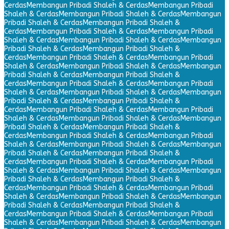
Cerdas
Membangun Pribadi Shaleh & Cerdas
Membangun Pribadi
Shaleh & Cerdas
Membangun Pribadi Shaleh & Cerdas
Membangun
Pribadi Shaleh & Cerdas
Membangun Pribadi Shaleh &
Cerdas
Membangun Pribadi Shaleh & Cerdas
Membangun Pribadi
Shaleh & Cerdas
Membangun Pribadi Shaleh & Cerdas
Membangun
Pribadi Shaleh & Cerdas
Membangun Pribadi Shaleh &
Cerdas
Membangun Pribadi Shaleh & Cerdas
Membangun Pribadi
Shaleh & Cerdas
Membangun Pribadi Shaleh & Cerdas
Membangun
Pribadi Shaleh & Cerdas
Membangun Pribadi Shaleh &
Cerdas
Membangun Pribadi Shaleh & Cerdas
Membangun Pribadi
Shaleh & Cerdas
Membangun Pribadi Shaleh & Cerdas
Membangun
Pribadi Shaleh & Cerdas
Membangun Pribadi Shaleh &
Cerdas
Membangun Pribadi Shaleh & Cerdas
Membangun Pribadi
Shaleh & Cerdas
Membangun Pribadi Shaleh & Cerdas
Membangun
Pribadi Shaleh & Cerdas
Membangun Pribadi Shaleh &
Cerdas
Membangun Pribadi Shaleh & Cerdas
Membangun Pribadi
Shaleh & Cerdas
Membangun Pribadi Shaleh & Cerdas
Membangun
Pribadi Shaleh & Cerdas
Membangun Pribadi Shaleh &
Cerdas
Membangun Pribadi Shaleh & Cerdas
Membangun Pribadi
Shaleh & Cerdas
Membangun Pribadi Shaleh & Cerdas
Membangun
Pribadi Shaleh & Cerdas
Membangun Pribadi Shaleh &
Cerdas
Membangun Pribadi Shaleh & Cerdas
Membangun Pribadi
Shaleh & Cerdas
Membangun Pribadi Shaleh & Cerdas
Membangun
Pribadi Shaleh & Cerdas
Membangun Pribadi Shaleh &
Cerdas
Membangun Pribadi Shaleh & Cerdas
Membangun Pribadi
Shaleh & Cerdas
Membangun Pribadi Shaleh & Cerdas
Membangun