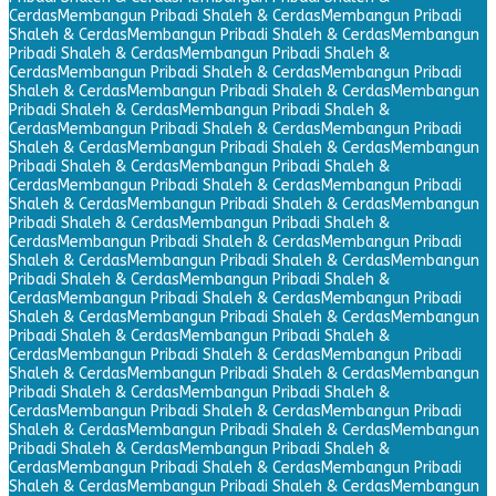
Cerdas
Membangun Pribadi Shaleh & Cerdas
Membangun Pribadi
Shaleh & Cerdas
Membangun Pribadi Shaleh & Cerdas
Membangun
Pribadi Shaleh & Cerdas
Membangun Pribadi Shaleh &
Cerdas
Membangun Pribadi Shaleh & Cerdas
Membangun Pribadi
Shaleh & Cerdas
Membangun Pribadi Shaleh & Cerdas
Membangun
Pribadi Shaleh & Cerdas
Membangun Pribadi Shaleh &
Cerdas
Membangun Pribadi Shaleh & Cerdas
Membangun Pribadi
Shaleh & Cerdas
Membangun Pribadi Shaleh & Cerdas
Membangun
Pribadi Shaleh & Cerdas
Membangun Pribadi Shaleh &
Cerdas
Membangun Pribadi Shaleh & Cerdas
Membangun Pribadi
Shaleh & Cerdas
Membangun Pribadi Shaleh & Cerdas
Membangun
Pribadi Shaleh & Cerdas
Membangun Pribadi Shaleh &
Cerdas
Membangun Pribadi Shaleh & Cerdas
Membangun Pribadi
Shaleh & Cerdas
Membangun Pribadi Shaleh & Cerdas
Membangun
Pribadi Shaleh & Cerdas
Membangun Pribadi Shaleh &
Cerdas
Membangun Pribadi Shaleh & Cerdas
Membangun Pribadi
Shaleh & Cerdas
Membangun Pribadi Shaleh & Cerdas
Membangun
Pribadi Shaleh & Cerdas
Membangun Pribadi Shaleh &
Cerdas
Membangun Pribadi Shaleh & Cerdas
Membangun Pribadi
Shaleh & Cerdas
Membangun Pribadi Shaleh & Cerdas
Membangun
Pribadi Shaleh & Cerdas
Membangun Pribadi Shaleh &
Cerdas
Membangun Pribadi Shaleh & Cerdas
Membangun Pribadi
Shaleh & Cerdas
Membangun Pribadi Shaleh & Cerdas
Membangun
Pribadi Shaleh & Cerdas
Membangun Pribadi Shaleh &
Cerdas
Membangun Pribadi Shaleh & Cerdas
Membangun Pribadi
Shaleh & Cerdas
Membangun Pribadi Shaleh & Cerdas
Membangun