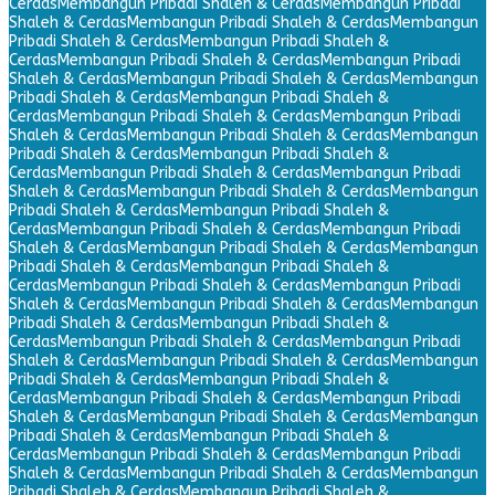
Cerdas
Membangun Pribadi Shaleh & Cerdas
Membangun Pribadi
Shaleh & Cerdas
Membangun Pribadi Shaleh & Cerdas
Membangun
Pribadi Shaleh & Cerdas
Membangun Pribadi Shaleh &
Cerdas
Membangun Pribadi Shaleh & Cerdas
Membangun Pribadi
Shaleh & Cerdas
Membangun Pribadi Shaleh & Cerdas
Membangun
Pribadi Shaleh & Cerdas
Membangun Pribadi Shaleh &
Cerdas
Membangun Pribadi Shaleh & Cerdas
Membangun Pribadi
Shaleh & Cerdas
Membangun Pribadi Shaleh & Cerdas
Membangun
Pribadi Shaleh & Cerdas
Membangun Pribadi Shaleh &
Cerdas
Membangun Pribadi Shaleh & Cerdas
Membangun Pribadi
Shaleh & Cerdas
Membangun Pribadi Shaleh & Cerdas
Membangun
Pribadi Shaleh & Cerdas
Membangun Pribadi Shaleh &
Cerdas
Membangun Pribadi Shaleh & Cerdas
Membangun Pribadi
Shaleh & Cerdas
Membangun Pribadi Shaleh & Cerdas
Membangun
Pribadi Shaleh & Cerdas
Membangun Pribadi Shaleh &
Cerdas
Membangun Pribadi Shaleh & Cerdas
Membangun Pribadi
Shaleh & Cerdas
Membangun Pribadi Shaleh & Cerdas
Membangun
Pribadi Shaleh & Cerdas
Membangun Pribadi Shaleh &
Cerdas
Membangun Pribadi Shaleh & Cerdas
Membangun Pribadi
Shaleh & Cerdas
Membangun Pribadi Shaleh & Cerdas
Membangun
Pribadi Shaleh & Cerdas
Membangun Pribadi Shaleh &
Cerdas
Membangun Pribadi Shaleh & Cerdas
Membangun Pribadi
Shaleh & Cerdas
Membangun Pribadi Shaleh & Cerdas
Membangun
Pribadi Shaleh & Cerdas
Membangun Pribadi Shaleh &
Cerdas
Membangun Pribadi Shaleh & Cerdas
Membangun Pribadi
Shaleh & Cerdas
Membangun Pribadi Shaleh & Cerdas
Membangun
Pribadi Shaleh & Cerdas
Membangun Pribadi Shaleh &