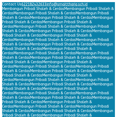
Contact Us
622182432633
info@smaitthariq.sch.id
Membangun Pribadi Shaleh & Cerdas
Membangun Pribadi Shaleh &
Cerdas
Membangun Pribadi Shaleh & Cerdas
Membangun Pribadi
Shaleh & Cerdas
Membangun Pribadi Shaleh & Cerdas
Membangun
Pribadi Shaleh & Cerdas
Membangun Pribadi Shaleh &
Cerdas
Membangun Pribadi Shaleh & Cerdas
Membangun Pribadi
Shaleh & Cerdas
Membangun Pribadi Shaleh & Cerdas
Membangun
Pribadi Shaleh & Cerdas
Membangun Pribadi Shaleh &
Cerdas
Membangun Pribadi Shaleh & Cerdas
Membangun Pribadi
Shaleh & Cerdas
Membangun Pribadi Shaleh & Cerdas
Membangun
Pribadi Shaleh & Cerdas
Membangun Pribadi Shaleh &
Cerdas
Membangun Pribadi Shaleh & Cerdas
Membangun Pribadi
Shaleh & Cerdas
Membangun Pribadi Shaleh & Cerdas
Membangun
Pribadi Shaleh & Cerdas
Membangun Pribadi Shaleh &
Cerdas
Membangun Pribadi Shaleh & Cerdas
Membangun Pribadi
Shaleh & Cerdas
Membangun Pribadi Shaleh & Cerdas
Membangun
Pribadi Shaleh & Cerdas
Membangun Pribadi Shaleh &
Cerdas
Membangun Pribadi Shaleh & Cerdas
Membangun Pribadi
Shaleh & Cerdas
Membangun Pribadi Shaleh & Cerdas
Membangun
Pribadi Shaleh & Cerdas
Membangun Pribadi Shaleh &
Cerdas
Membangun Pribadi Shaleh & Cerdas
Membangun Pribadi
Shaleh & Cerdas
Membangun Pribadi Shaleh & Cerdas
Membangun
Pribadi Shaleh & Cerdas
Membangun Pribadi Shaleh &
Cerdas
Membangun Pribadi Shaleh & Cerdas
Membangun Pribadi
Shaleh & Cerdas
Membangun Pribadi Shaleh & Cerdas
Membangun
Pribadi Shaleh & Cerdas
Membangun Pribadi Shaleh &