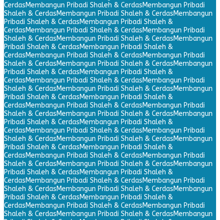
Cerdas
Membangun Pribadi Shaleh & Cerdas
Membangun Pribadi
Shaleh & Cerdas
Membangun Pribadi Shaleh & Cerdas
Membangun
Pribadi Shaleh & Cerdas
Membangun Pribadi Shaleh &
Cerdas
Membangun Pribadi Shaleh & Cerdas
Membangun Pribadi
Shaleh & Cerdas
Membangun Pribadi Shaleh & Cerdas
Membangun
Pribadi Shaleh & Cerdas
Membangun Pribadi Shaleh &
Cerdas
Membangun Pribadi Shaleh & Cerdas
Membangun Pribadi
Shaleh & Cerdas
Membangun Pribadi Shaleh & Cerdas
Membangun
Pribadi Shaleh & Cerdas
Membangun Pribadi Shaleh &
Cerdas
Membangun Pribadi Shaleh & Cerdas
Membangun Pribadi
Shaleh & Cerdas
Membangun Pribadi Shaleh & Cerdas
Membangun
Pribadi Shaleh & Cerdas
Membangun Pribadi Shaleh &
Cerdas
Membangun Pribadi Shaleh & Cerdas
Membangun Pribadi
Shaleh & Cerdas
Membangun Pribadi Shaleh & Cerdas
Membangun
Pribadi Shaleh & Cerdas
Membangun Pribadi Shaleh &
Cerdas
Membangun Pribadi Shaleh & Cerdas
Membangun Pribadi
Shaleh & Cerdas
Membangun Pribadi Shaleh & Cerdas
Membangun
Pribadi Shaleh & Cerdas
Membangun Pribadi Shaleh &
Cerdas
Membangun Pribadi Shaleh & Cerdas
Membangun Pribadi
Shaleh & Cerdas
Membangun Pribadi Shaleh & Cerdas
Membangun
Pribadi Shaleh & Cerdas
Membangun Pribadi Shaleh &
Cerdas
Membangun Pribadi Shaleh & Cerdas
Membangun Pribadi
Shaleh & Cerdas
Membangun Pribadi Shaleh & Cerdas
Membangun
Pribadi Shaleh & Cerdas
Membangun Pribadi Shaleh &
Cerdas
Membangun Pribadi Shaleh & Cerdas
Membangun Pribadi
Shaleh & Cerdas
Membangun Pribadi Shaleh & Cerdas
Membangun