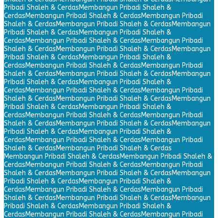
Pribadi Shaleh & Cerdas
Membangun Pribadi Shaleh &
Cerdas
Membangun Pribadi Shaleh & Cerdas
Membangun Pribadi
Shaleh & Cerdas
Membangun Pribadi Shaleh & Cerdas
Membangun
Pribadi Shaleh & Cerdas
Membangun Pribadi Shaleh &
Cerdas
Membangun Pribadi Shaleh & Cerdas
Membangun Pribadi
Shaleh & Cerdas
Membangun Pribadi Shaleh & Cerdas
Membangun
Pribadi Shaleh & Cerdas
Membangun Pribadi Shaleh &
Cerdas
Membangun Pribadi Shaleh & Cerdas
Membangun Pribadi
Shaleh & Cerdas
Membangun Pribadi Shaleh & Cerdas
Membangun
Pribadi Shaleh & Cerdas
Membangun Pribadi Shaleh &
Cerdas
Membangun Pribadi Shaleh & Cerdas
Membangun Pribadi
Shaleh & Cerdas
Membangun Pribadi Shaleh & Cerdas
Membangun
Pribadi Shaleh & Cerdas
Membangun Pribadi Shaleh &
Cerdas
Membangun Pribadi Shaleh & Cerdas
Membangun Pribadi
Shaleh & Cerdas
Membangun Pribadi Shaleh & Cerdas
Membangun
Pribadi Shaleh & Cerdas
Membangun Pribadi Shaleh &
Cerdas
Membangun Pribadi Shaleh & Cerdas
Membangun Pribadi
Shaleh & Cerdas
Membangun Pribadi Shaleh & Cerdas
Membangun Pribadi Shaleh & Cerdas
Membangun Pribadi Shaleh &
Cerdas
Membangun Pribadi Shaleh & Cerdas
Membangun Pribadi
Shaleh & Cerdas
Membangun Pribadi Shaleh & Cerdas
Membangun
Pribadi Shaleh & Cerdas
Membangun Pribadi Shaleh &
Cerdas
Membangun Pribadi Shaleh & Cerdas
Membangun Pribadi
Shaleh & Cerdas
Membangun Pribadi Shaleh & Cerdas
Membangun
Pribadi Shaleh & Cerdas
Membangun Pribadi Shaleh &
Cerdas
Membangun Pribadi Shaleh & Cerdas
Membangun Pribadi