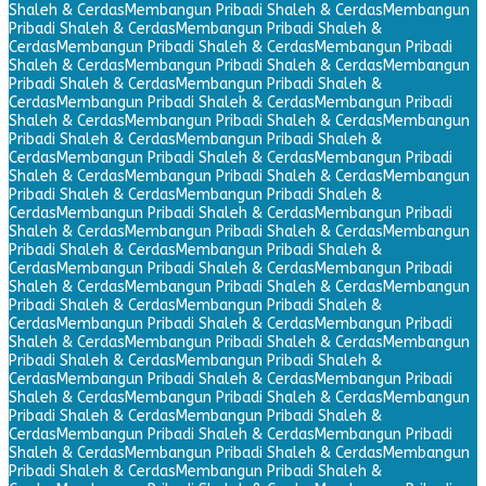
Shaleh & Cerdas
Membangun Pribadi Shaleh & Cerdas
Membangun
Pribadi Shaleh & Cerdas
Membangun Pribadi Shaleh &
Cerdas
Membangun Pribadi Shaleh & Cerdas
Membangun Pribadi
Shaleh & Cerdas
Membangun Pribadi Shaleh & Cerdas
Membangun
Pribadi Shaleh & Cerdas
Membangun Pribadi Shaleh &
Cerdas
Membangun Pribadi Shaleh & Cerdas
Membangun Pribadi
Shaleh & Cerdas
Membangun Pribadi Shaleh & Cerdas
Membangun
Pribadi Shaleh & Cerdas
Membangun Pribadi Shaleh &
Cerdas
Membangun Pribadi Shaleh & Cerdas
Membangun Pribadi
Shaleh & Cerdas
Membangun Pribadi Shaleh & Cerdas
Membangun
Pribadi Shaleh & Cerdas
Membangun Pribadi Shaleh &
Cerdas
Membangun Pribadi Shaleh & Cerdas
Membangun Pribadi
Shaleh & Cerdas
Membangun Pribadi Shaleh & Cerdas
Membangun
Pribadi Shaleh & Cerdas
Membangun Pribadi Shaleh &
Cerdas
Membangun Pribadi Shaleh & Cerdas
Membangun Pribadi
Shaleh & Cerdas
Membangun Pribadi Shaleh & Cerdas
Membangun
Pribadi Shaleh & Cerdas
Membangun Pribadi Shaleh &
Cerdas
Membangun Pribadi Shaleh & Cerdas
Membangun Pribadi
Shaleh & Cerdas
Membangun Pribadi Shaleh & Cerdas
Membangun
Pribadi Shaleh & Cerdas
Membangun Pribadi Shaleh &
Cerdas
Membangun Pribadi Shaleh & Cerdas
Membangun Pribadi
Shaleh & Cerdas
Membangun Pribadi Shaleh & Cerdas
Membangun
Pribadi Shaleh & Cerdas
Membangun Pribadi Shaleh &
Cerdas
Membangun Pribadi Shaleh & Cerdas
Membangun Pribadi
Shaleh & Cerdas
Membangun Pribadi Shaleh & Cerdas
Membangun
Pribadi Shaleh & Cerdas
Membangun Pribadi Shaleh &