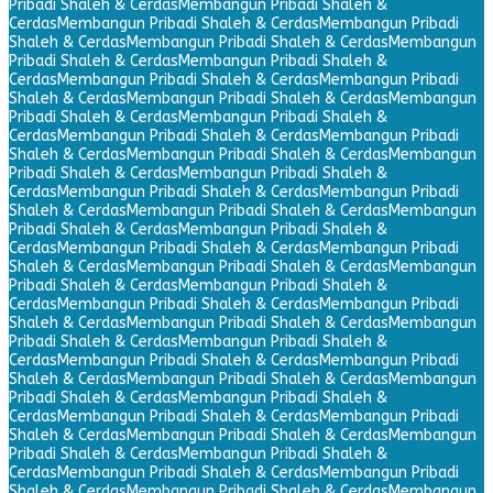
Pribadi Shaleh & Cerdas
Membangun Pribadi Shaleh &
Cerdas
Membangun Pribadi Shaleh & Cerdas
Membangun Pribadi
Shaleh & Cerdas
Membangun Pribadi Shaleh & Cerdas
Membangun
Pribadi Shaleh & Cerdas
Membangun Pribadi Shaleh &
Cerdas
Membangun Pribadi Shaleh & Cerdas
Membangun Pribadi
Shaleh & Cerdas
Membangun Pribadi Shaleh & Cerdas
Membangun
Pribadi Shaleh & Cerdas
Membangun Pribadi Shaleh &
Cerdas
Membangun Pribadi Shaleh & Cerdas
Membangun Pribadi
Shaleh & Cerdas
Membangun Pribadi Shaleh & Cerdas
Membangun
Pribadi Shaleh & Cerdas
Membangun Pribadi Shaleh &
Cerdas
Membangun Pribadi Shaleh & Cerdas
Membangun Pribadi
Shaleh & Cerdas
Membangun Pribadi Shaleh & Cerdas
Membangun
Pribadi Shaleh & Cerdas
Membangun Pribadi Shaleh &
Cerdas
Membangun Pribadi Shaleh & Cerdas
Membangun Pribadi
Shaleh & Cerdas
Membangun Pribadi Shaleh & Cerdas
Membangun
Pribadi Shaleh & Cerdas
Membangun Pribadi Shaleh &
Cerdas
Membangun Pribadi Shaleh & Cerdas
Membangun Pribadi
Shaleh & Cerdas
Membangun Pribadi Shaleh & Cerdas
Membangun
Pribadi Shaleh & Cerdas
Membangun Pribadi Shaleh &
Cerdas
Membangun Pribadi Shaleh & Cerdas
Membangun Pribadi
Shaleh & Cerdas
Membangun Pribadi Shaleh & Cerdas
Membangun
Pribadi Shaleh & Cerdas
Membangun Pribadi Shaleh &
Cerdas
Membangun Pribadi Shaleh & Cerdas
Membangun Pribadi
Shaleh & Cerdas
Membangun Pribadi Shaleh & Cerdas
Membangun
Pribadi Shaleh & Cerdas
Membangun Pribadi Shaleh &
Cerdas
Membangun Pribadi Shaleh & Cerdas
Membangun Pribadi
Shaleh & Cerdas
Membangun Pribadi Shaleh & Cerdas
Membangun