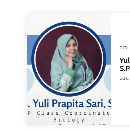
GTY
Yul
S.
Guru 