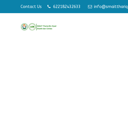
Contact Us
622182432633
info@smaitthariq.
Membangun Pri