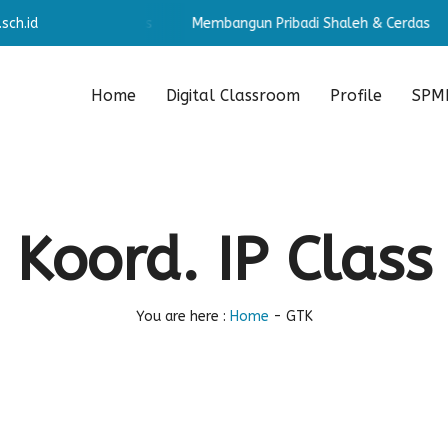
sch.id
badi Shaleh & Cerdas
Membangun Pribadi Shaleh & Cerdas
Home
Digital Classroom
Profile
SPMB
Koord. IP Class
You are here :
Home
-
GTK