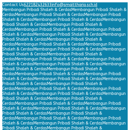
Contact Us
622182432633
info@smaitthariq.sch.id
Membangun Pribadi Shaleh & Cerdas
Membangun Pribadi Shaleh &
Cerdas
Membangun Pribadi Shaleh & Cerdas
Membangun Pribadi
Shaleh & Cerdas
Membangun Pribadi Shaleh & Cerdas
Membangun
Pribadi Shaleh & Cerdas
Membangun Pribadi Shaleh &
Cerdas
Membangun Pribadi Shaleh & Cerdas
Membangun Pribadi
Shaleh & Cerdas
Membangun Pribadi Shaleh & Cerdas
Membangun
Pribadi Shaleh & Cerdas
Membangun Pribadi Shaleh &
Cerdas
Membangun Pribadi Shaleh & Cerdas
Membangun Pribadi
Shaleh & Cerdas
Membangun Pribadi Shaleh & Cerdas
Membangun
Pribadi Shaleh & Cerdas
Membangun Pribadi Shaleh &
Cerdas
Membangun Pribadi Shaleh & Cerdas
Membangun Pribadi
Shaleh & Cerdas
Membangun Pribadi Shaleh & Cerdas
Membangun
Pribadi Shaleh & Cerdas
Membangun Pribadi Shaleh &
Cerdas
Membangun Pribadi Shaleh & Cerdas
Membangun Pribadi
Shaleh & Cerdas
Membangun Pribadi Shaleh & Cerdas
Membangun
Pribadi Shaleh & Cerdas
Membangun Pribadi Shaleh &
Cerdas
Membangun Pribadi Shaleh & Cerdas
Membangun Pribadi
Shaleh & Cerdas
Membangun Pribadi Shaleh & Cerdas
Membangun
Pribadi Shaleh & Cerdas
Membangun Pribadi Shaleh &
Cerdas
Membangun Pribadi Shaleh & Cerdas
Membangun Pribadi
Shaleh & Cerdas
Membangun Pribadi Shaleh & Cerdas
Membangun
Pribadi Shaleh & Cerdas
Membangun Pribadi Shaleh &
Cerdas
Membangun Pribadi Shaleh & Cerdas
Membangun Pribadi
Shaleh & Cerdas
Membangun Pribadi Shaleh & Cerdas
Membangun
Pribadi Shaleh & Cerdas
Membangun Pribadi Shaleh &