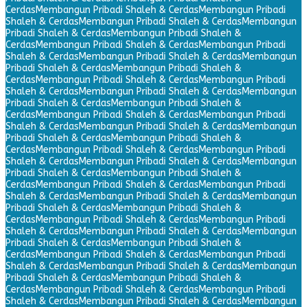
Cerdas
Membangun Pribadi Shaleh & Cerdas
Membangun Pribadi
Shaleh & Cerdas
Membangun Pribadi Shaleh & Cerdas
Membangun
Pribadi Shaleh & Cerdas
Membangun Pribadi Shaleh &
Cerdas
Membangun Pribadi Shaleh & Cerdas
Membangun Pribadi
Shaleh & Cerdas
Membangun Pribadi Shaleh & Cerdas
Membangun
Pribadi Shaleh & Cerdas
Membangun Pribadi Shaleh &
Cerdas
Membangun Pribadi Shaleh & Cerdas
Membangun Pribadi
Shaleh & Cerdas
Membangun Pribadi Shaleh & Cerdas
Membangun
Pribadi Shaleh & Cerdas
Membangun Pribadi Shaleh &
Cerdas
Membangun Pribadi Shaleh & Cerdas
Membangun Pribadi
Shaleh & Cerdas
Membangun Pribadi Shaleh & Cerdas
Membangun
Pribadi Shaleh & Cerdas
Membangun Pribadi Shaleh &
Cerdas
Membangun Pribadi Shaleh & Cerdas
Membangun Pribadi
Shaleh & Cerdas
Membangun Pribadi Shaleh & Cerdas
Membangun
Pribadi Shaleh & Cerdas
Membangun Pribadi Shaleh &
Cerdas
Membangun Pribadi Shaleh & Cerdas
Membangun Pribadi
Shaleh & Cerdas
Membangun Pribadi Shaleh & Cerdas
Membangun
Pribadi Shaleh & Cerdas
Membangun Pribadi Shaleh &
Cerdas
Membangun Pribadi Shaleh & Cerdas
Membangun Pribadi
Shaleh & Cerdas
Membangun Pribadi Shaleh & Cerdas
Membangun
Pribadi Shaleh & Cerdas
Membangun Pribadi Shaleh &
Cerdas
Membangun Pribadi Shaleh & Cerdas
Membangun Pribadi
Shaleh & Cerdas
Membangun Pribadi Shaleh & Cerdas
Membangun
Pribadi Shaleh & Cerdas
Membangun Pribadi Shaleh &
Cerdas
Membangun Pribadi Shaleh & Cerdas
Membangun Pribadi
Shaleh & Cerdas
Membangun Pribadi Shaleh & Cerdas
Membangun