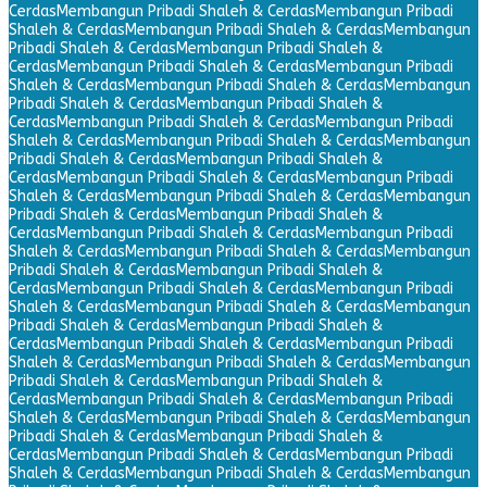
Cerdas
Membangun Pribadi Shaleh & Cerdas
Membangun Pribadi
Shaleh & Cerdas
Membangun Pribadi Shaleh & Cerdas
Membangun
Pribadi Shaleh & Cerdas
Membangun Pribadi Shaleh &
Cerdas
Membangun Pribadi Shaleh & Cerdas
Membangun Pribadi
Shaleh & Cerdas
Membangun Pribadi Shaleh & Cerdas
Membangun
Pribadi Shaleh & Cerdas
Membangun Pribadi Shaleh &
Cerdas
Membangun Pribadi Shaleh & Cerdas
Membangun Pribadi
Shaleh & Cerdas
Membangun Pribadi Shaleh & Cerdas
Membangun
Pribadi Shaleh & Cerdas
Membangun Pribadi Shaleh &
Cerdas
Membangun Pribadi Shaleh & Cerdas
Membangun Pribadi
Shaleh & Cerdas
Membangun Pribadi Shaleh & Cerdas
Membangun
Pribadi Shaleh & Cerdas
Membangun Pribadi Shaleh &
Cerdas
Membangun Pribadi Shaleh & Cerdas
Membangun Pribadi
Shaleh & Cerdas
Membangun Pribadi Shaleh & Cerdas
Membangun
Pribadi Shaleh & Cerdas
Membangun Pribadi Shaleh &
Cerdas
Membangun Pribadi Shaleh & Cerdas
Membangun Pribadi
Shaleh & Cerdas
Membangun Pribadi Shaleh & Cerdas
Membangun
Pribadi Shaleh & Cerdas
Membangun Pribadi Shaleh &
Cerdas
Membangun Pribadi Shaleh & Cerdas
Membangun Pribadi
Shaleh & Cerdas
Membangun Pribadi Shaleh & Cerdas
Membangun
Pribadi Shaleh & Cerdas
Membangun Pribadi Shaleh &
Cerdas
Membangun Pribadi Shaleh & Cerdas
Membangun Pribadi
Shaleh & Cerdas
Membangun Pribadi Shaleh & Cerdas
Membangun
Pribadi Shaleh & Cerdas
Membangun Pribadi Shaleh &
Cerdas
Membangun Pribadi Shaleh & Cerdas
Membangun Pribadi
Shaleh & Cerdas
Membangun Pribadi Shaleh & Cerdas
Membangun