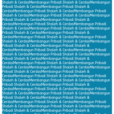
Shaleh & Cerdas
Membangun Pribadi Shaleh & Cerdas
Membangun
Pribadi Shaleh & Cerdas
Membangun Pribadi Shaleh &
Cerdas
Membangun Pribadi Shaleh & Cerdas
Membangun Pribadi
Shaleh & Cerdas
Membangun Pribadi Shaleh & Cerdas
Membangun
Pribadi Shaleh & Cerdas
Membangun Pribadi Shaleh &
Cerdas
Membangun Pribadi Shaleh & Cerdas
Membangun Pribadi
Shaleh & Cerdas
Membangun Pribadi Shaleh & Cerdas
Membangun
Pribadi Shaleh & Cerdas
Membangun Pribadi Shaleh &
Cerdas
Membangun Pribadi Shaleh & Cerdas
Membangun Pribadi
Shaleh & Cerdas
Membangun Pribadi Shaleh & Cerdas
Membangun
Pribadi Shaleh & Cerdas
Membangun Pribadi Shaleh &
Cerdas
Membangun Pribadi Shaleh & Cerdas
Membangun Pribadi
Shaleh & Cerdas
Membangun Pribadi Shaleh & Cerdas
Membangun
Pribadi Shaleh & Cerdas
Membangun Pribadi Shaleh &
Cerdas
Membangun Pribadi Shaleh & Cerdas
Membangun Pribadi
Shaleh & Cerdas
Membangun Pribadi Shaleh & Cerdas
Membangun
Pribadi Shaleh & Cerdas
Membangun Pribadi Shaleh &
Cerdas
Membangun Pribadi Shaleh & Cerdas
Membangun Pribadi
Shaleh & Cerdas
Membangun Pribadi Shaleh & Cerdas
Membangun
Pribadi Shaleh & Cerdas
Membangun Pribadi Shaleh &
Cerdas
Membangun Pribadi Shaleh & Cerdas
Membangun Pribadi
Shaleh & Cerdas
Membangun Pribadi Shaleh & Cerdas
Membangun
Pribadi Shaleh & Cerdas
Membangun Pribadi Shaleh &
Cerdas
Membangun Pribadi Shaleh & Cerdas
Membangun Pribadi
Shaleh & Cerdas
Membangun Pribadi Shaleh & Cerdas
Membangun
Pribadi Shaleh & Cerdas
Membangun Pribadi Shaleh &