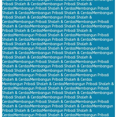
Pribadi Shaleh & Cerdas
Membangun Pribadi Shaleh &
Cerdas
Membangun Pribadi Shaleh & Cerdas
Membangun Pribadi
Shaleh & Cerdas
Membangun Pribadi Shaleh & Cerdas
Membangun
Pribadi Shaleh & Cerdas
Membangun Pribadi Shaleh &
Cerdas
Membangun Pribadi Shaleh & Cerdas
Membangun Pribadi
Shaleh & Cerdas
Membangun Pribadi Shaleh & Cerdas
Membangun
Pribadi Shaleh & Cerdas
Membangun Pribadi Shaleh &
Cerdas
Membangun Pribadi Shaleh & Cerdas
Membangun Pribadi
Shaleh & Cerdas
Membangun Pribadi Shaleh & Cerdas
Membangun
Pribadi Shaleh & Cerdas
Membangun Pribadi Shaleh &
Cerdas
Membangun Pribadi Shaleh & Cerdas
Membangun Pribadi
Shaleh & Cerdas
Membangun Pribadi Shaleh & Cerdas
Membangun
Pribadi Shaleh & Cerdas
Membangun Pribadi Shaleh &
Cerdas
Membangun Pribadi Shaleh & Cerdas
Membangun Pribadi
Shaleh & Cerdas
Membangun Pribadi Shaleh & Cerdas
Membangun
Pribadi Shaleh & Cerdas
Membangun Pribadi Shaleh &
Cerdas
Membangun Pribadi Shaleh & Cerdas
Membangun Pribadi
Shaleh & Cerdas
Membangun Pribadi Shaleh & Cerdas
Membangun Pribadi Shaleh & Cerdas
Membangun Pribadi Shaleh &
Cerdas
Membangun Pribadi Shaleh & Cerdas
Membangun Pribadi
Shaleh & Cerdas
Membangun Pribadi Shaleh & Cerdas
Membangun
Pribadi Shaleh & Cerdas
Membangun Pribadi Shaleh &
Cerdas
Membangun Pribadi Shaleh & Cerdas
Membangun Pribadi
Shaleh & Cerdas
Membangun Pribadi Shaleh & Cerdas
Membangun
Pribadi Shaleh & Cerdas
Membangun Pribadi Shaleh &
Cerdas
Membangun Pribadi Shaleh & Cerdas
Membangun Pribadi