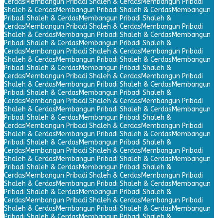
Cerdas
Membangun Pribadi Shaleh & Cerdas
Membangun Pribadi
Shaleh & Cerdas
Membangun Pribadi Shaleh & Cerdas
Membangun
Pribadi Shaleh & Cerdas
Membangun Pribadi Shaleh &
Cerdas
Membangun Pribadi Shaleh & Cerdas
Membangun Pribadi
Shaleh & Cerdas
Membangun Pribadi Shaleh & Cerdas
Membangun
Pribadi Shaleh & Cerdas
Membangun Pribadi Shaleh &
Cerdas
Membangun Pribadi Shaleh & Cerdas
Membangun Pribadi
Shaleh & Cerdas
Membangun Pribadi Shaleh & Cerdas
Membangun
Pribadi Shaleh & Cerdas
Membangun Pribadi Shaleh &
Cerdas
Membangun Pribadi Shaleh & Cerdas
Membangun Pribadi
Shaleh & Cerdas
Membangun Pribadi Shaleh & Cerdas
Membangun
Pribadi Shaleh & Cerdas
Membangun Pribadi Shaleh &
Cerdas
Membangun Pribadi Shaleh & Cerdas
Membangun Pribadi
Shaleh & Cerdas
Membangun Pribadi Shaleh & Cerdas
Membangun
Pribadi Shaleh & Cerdas
Membangun Pribadi Shaleh &
Cerdas
Membangun Pribadi Shaleh & Cerdas
Membangun Pribadi
Shaleh & Cerdas
Membangun Pribadi Shaleh & Cerdas
Membangun
Pribadi Shaleh & Cerdas
Membangun Pribadi Shaleh &
Cerdas
Membangun Pribadi Shaleh & Cerdas
Membangun Pribadi
Shaleh & Cerdas
Membangun Pribadi Shaleh & Cerdas
Membangun
Pribadi Shaleh & Cerdas
Membangun Pribadi Shaleh &
Cerdas
Membangun Pribadi Shaleh & Cerdas
Membangun Pribadi
Shaleh & Cerdas
Membangun Pribadi Shaleh & Cerdas
Membangun
Pribadi Shaleh & Cerdas
Membangun Pribadi Shaleh &
Cerdas
Membangun Pribadi Shaleh & Cerdas
Membangun Pribadi
Shaleh & Cerdas
Membangun Pribadi Shaleh & Cerdas
Membangun
Pribadi Shaleh & Cerdas
Membangun Pribadi Shaleh &