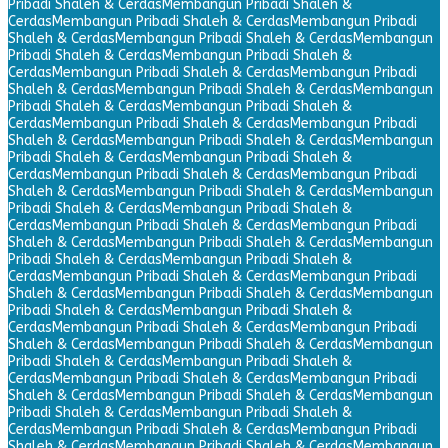
Pribadi Shaleh & Cerdas
Membangun Pribadi Shaleh &
Cerdas
Membangun Pribadi Shaleh & Cerdas
Membangun Pribadi
Shaleh & Cerdas
Membangun Pribadi Shaleh & Cerdas
Membangun
Pribadi Shaleh & Cerdas
Membangun Pribadi Shaleh &
Cerdas
Membangun Pribadi Shaleh & Cerdas
Membangun Pribadi
Shaleh & Cerdas
Membangun Pribadi Shaleh & Cerdas
Membangun
Pribadi Shaleh & Cerdas
Membangun Pribadi Shaleh &
Cerdas
Membangun Pribadi Shaleh & Cerdas
Membangun Pribadi
Shaleh & Cerdas
Membangun Pribadi Shaleh & Cerdas
Membangun
Pribadi Shaleh & Cerdas
Membangun Pribadi Shaleh &
Cerdas
Membangun Pribadi Shaleh & Cerdas
Membangun Pribadi
Shaleh & Cerdas
Membangun Pribadi Shaleh & Cerdas
Membangun
Pribadi Shaleh & Cerdas
Membangun Pribadi Shaleh &
Cerdas
Membangun Pribadi Shaleh & Cerdas
Membangun Pribadi
Shaleh & Cerdas
Membangun Pribadi Shaleh & Cerdas
Membangun
Pribadi Shaleh & Cerdas
Membangun Pribadi Shaleh &
Cerdas
Membangun Pribadi Shaleh & Cerdas
Membangun Pribadi
Shaleh & Cerdas
Membangun Pribadi Shaleh & Cerdas
Membangun
Pribadi Shaleh & Cerdas
Membangun Pribadi Shaleh &
Cerdas
Membangun Pribadi Shaleh & Cerdas
Membangun Pribadi
Shaleh & Cerdas
Membangun Pribadi Shaleh & Cerdas
Membangun
Pribadi Shaleh & Cerdas
Membangun Pribadi Shaleh &
Cerdas
Membangun Pribadi Shaleh & Cerdas
Membangun Pribadi
Shaleh & Cerdas
Membangun Pribadi Shaleh & Cerdas
Membangun
Pribadi Shaleh & Cerdas
Membangun Pribadi Shaleh &
Cerdas
Membangun Pribadi Shaleh & Cerdas
Membangun Pribadi
Shaleh & Cerdas
Membangun Pribadi Shaleh & Cerdas
Membangun