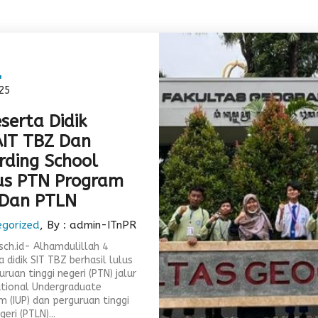
1
25
serta Didik
IT TBZ Dan
rding School
us PTN Program
 Dan PTLN
egorized
, By : admin-ITnPR
.sch.id- Alhamdulillah 4
 didik SIT TBZ berhasil lulus
uruan tinggi negeri (PTN) jalur
ational Undergraduate
m (IUP) dan perguruan tinggi
geri (PTLN)...