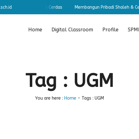
sch.id
n Pribadi Shaleh & Cerdas
Membangun Pribadi Shaleh & Cerda
Home
Digital Classroom
Profile
SPMB
Tag : UGM
You are here :
Home
-
Tags : UGM