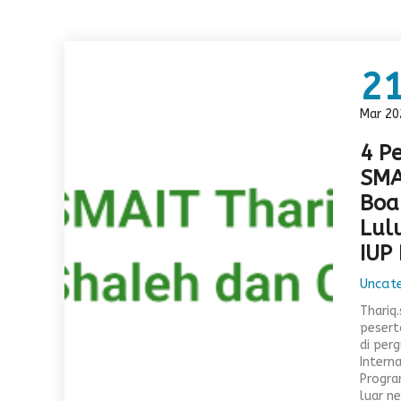
2
Mar 20
4 Pe
SMA
Boa
Lul
IUP
Uncat
Thariq
peserta
di perg
Intern
Progra
luar ne