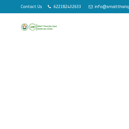
Contact Us
622182432633
info@smaitthariq.
Membangu